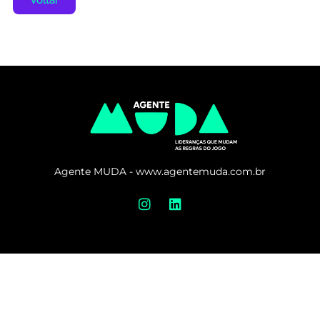
Voltar
Agente MUDA - www.agentemuda.com.br