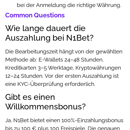
bei der Anmeldung die richtige Währung.
Common Questions
Wie lange dauert die
Auszahlung bei N1Bet?
Die Bearbeitungszeit hängt von der gewählten
Methode ab: E-Wallets 24–48 Stunden,
Kreditkarten 3–5 Werktage, Kryptowährungen
12–24 Stunden. Vor der ersten Auszahlung ist
eine KYC-Überprüfung erforderlich.
Gibt es einen
Willkommensbonus?
Ja, N1Bet bietet einen 100%-Einzahlungsbonus
bis zu 100 € plus 100 Freispiele. Die genauen