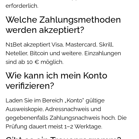
erforderlich.
Welche Zahlungsmethoden
werden akzeptiert?
N1Bet akzeptiert Visa, Mastercard, Skrill,
Neteller, Bitcoin und weitere. Einzahlungen
sind ab 10 € möglich.
Wie kann ich mein Konto
verifizieren?
Laden Sie im Bereich „Konto“ gültige
Ausweiskopie, Adressnachweis und
gegebenenfalls Zahlungsnachweis hoch. Die
Prüfung dauert meist 1–2 Werktage.