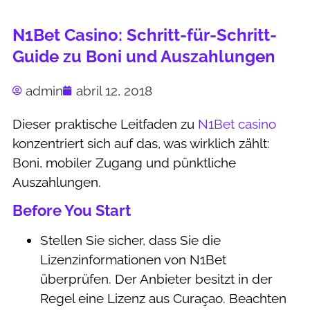
N1Bet Casino: Schritt-für-Schritt-
Guide zu Boni und Auszahlungen
admin
abril 12, 2018
Dieser praktische Leitfaden zu
N1Bet casino
konzentriert sich auf das, was wirklich zählt:
Boni, mobiler Zugang und pünktliche
Auszahlungen.
Before You Start
Stellen Sie sicher, dass Sie die
Lizenzinformationen von N1Bet
überprüfen. Der Anbieter besitzt in der
Regel eine Lizenz aus Curaçao. Beachten