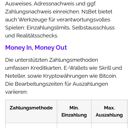
Ausweises, Adressnachweis und ggf.
Zahlungsnachweis einreichen. N1Bet bietet
auch Werkzeuge für verantwortungsvolles
Spielen: Einzahlungslimits, Selbstausschluss
und Realitätsschecks.
Money In, Money Out
Die unterstützten Zahlungsmethoden
umfassen Kreditkarten, E-Wallets wie Skrill und
Neteller, sowie Kryptowährungen wie Bitcoin.
Die Bearbeitungszeiten für Auszahlungen
variieren:
Zahlungsmethode
Min.
Max.
Einzahlung
Auszahlung