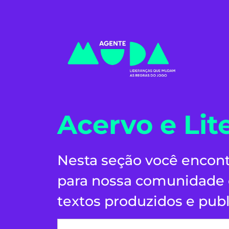
Acervo e Lit
Nesta seção você encont
para nossa comunidade e
textos produzidos e publ