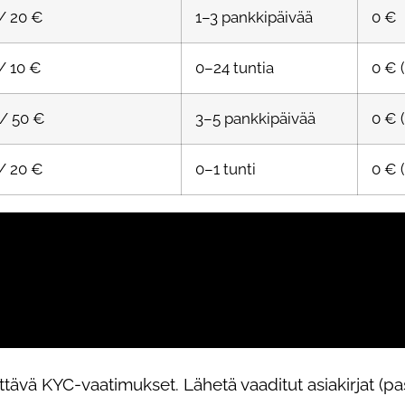
/ 20 €
1–3 pankkipäivää
0 €
/ 10 €
0–24 tuntia
0 € 
/ 50 €
3–5 pankkipäivää
0 € (
/ 20 €
0–1 tunti
0 € 
tävä KYC-vaatimukset. Lähetä vaaditut asiakirjat (passi