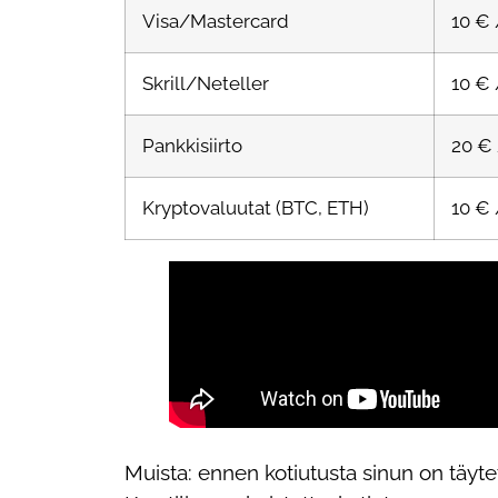
Visa/Mastercard
10 € 
Skrill/Neteller
10 € 
Pankkisiirto
20 € 
Kryptovaluutat (BTC, ETH)
10 € 
Muista: ennen kotiutusta sinun on täytet