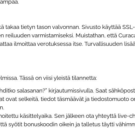
peampaa.
kä takaa tietyn tason valvonnan. Sivusto käyttää SSL-s
n reiluuden varmistamiseksi. Muistathan, että Curaca
annattaa ilmoittaa verotuksessa itse. Turvallisuuden li
ssa. Tässä on viisi yleistä tilannetta:
itko salasanan?” kirjautumissivulla. Saat sähköpostiisi
rjat ovat selkeitä, tiedot täsmäävät ja tiedostomuoto 
n.
itettu käsittelyaika. Sen jälkeen ota yhteyttä live-ch
ttä syötit bonuskoodin oikein ja talletus täytti vähim