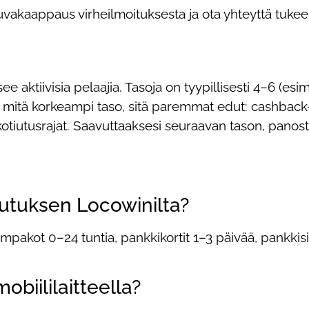
vakaappaus virheilmoituksesta ja ota yhteyttä tukeen
aktiivisia pelaajia. Tasoja on tyypillisesti 4–6 (esim.
ja mitä korkeampi taso, sitä paremmat edut: cashback
tiutusrajat. Saavuttaaksesi seuraavan tason, panosta 
iutuksen Locowinilta?
ompakot 0–24 tuntia, pankkikortit 1–3 päivää, pankki
biililaitteella?