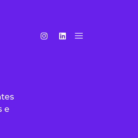
ntes
s e