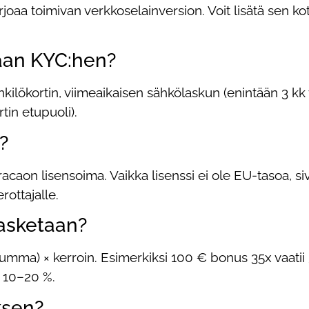
rjoaa toimivan verkkoselainversion. Voit lisätä sen k
aan KYC:hen?
enkilökortin, viimeaikaisen sähkölaskun (enintään 3 
tin etupuoli).
?
caon lisensoima. Vaikka lisenssi ei ole EU-tasoa, si
rottajalle.
lasketaan?
summa) × kerroin. Esimerkiksi 100 € bonus 35x vaatii
t 10–20 %.
ksen?