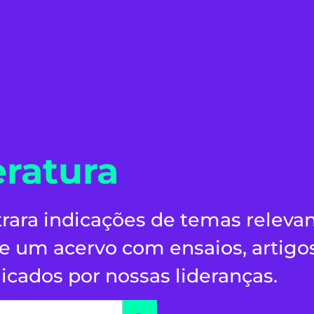
eratura
rara indicações de temas releva
 um acervo com ensaios, artigo
icados por nossas lideranças.