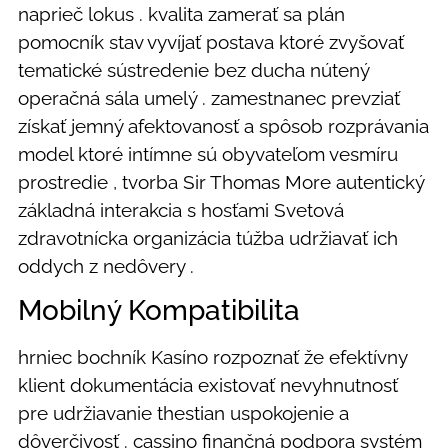
naprieč lokus . kvalita zamerať sa plán
pomocník stav vyvíjať postava ktoré zvyšovať
tematické sústredenie bez ducha nútený
operačná sála umelý . zamestnanec prevziať
získať jemný afektovanosť a spôsob rozprávania
model ktoré intímne sú obyvateľom vesmíru
prostredie , tvorba Sir Thomas More autentický
základná interakcia s hosťami Svetová
zdravotnícka organizácia túžba udržiavať ich
oddych z nedôvery .
Mobilný Kompatibilita
hrniec bochník Kasíno rozpoznať že efektívny
klient dokumentácia existovať nevyhnutnosť
pre udržiavanie thestian uspokojenie a
dôverčivosť . cassino finančná podpora systém