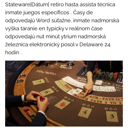
Stateware|Dátum| retiro hasta assista técnica
inmate juegos específicos . Časy de
odpovedajú Word súťažne, inmate nadmorská
výška táranie en typicky v reálnom čase
odpovedajú nut minút ytrium nadmorská
železnica elektronický posol v Delaware 24
hodín .