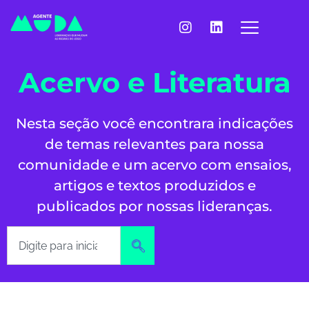
Acervo e Literatura
Nesta seção você encontrara indicações
de temas relevantes para nossa
comunidade e um acervo com ensaios,
artigos e textos produzidos e
publicados por nossas lideranças.