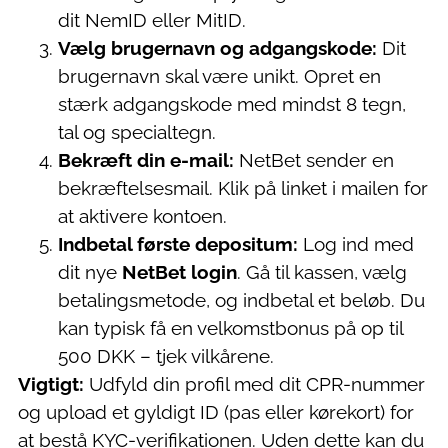
dit NemID eller MitID.
Vælg brugernavn og adgangskode:
Dit
brugernavn skal være unikt. Opret en
stærk adgangskode med mindst 8 tegn,
tal og specialtegn.
Bekræft din e-mail:
NetBet sender en
bekræftelsesmail. Klik på linket i mailen for
at aktivere kontoen.
Indbetal første depositum:
Log ind med
dit nye
NetBet login
. Gå til kassen, vælg
betalingsmetode, og indbetal et beløb. Du
kan typisk få en velkomstbonus på op til
500 DKK – tjek vilkårene.
Vigtigt:
Udfyld din profil med dit CPR-nummer
og upload et gyldigt ID (pas eller kørekort) for
at bestå KYC-verifikationen. Uden dette kan du