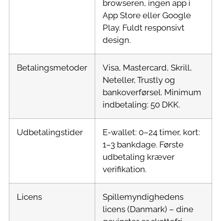
browseren, ingen app i
App Store eller Google
Play. Fuldt responsivt
design.
Betalingsmetoder
Visa, Mastercard, Skrill,
Neteller, Trustly og
bankoverførsel. Minimum
indbetaling: 50 DKK.
Udbetalingstider
E-wallet: 0–24 timer, kort:
1–3 bankdage. Første
udbetaling kræver
verifikation.
Licens
Spillemyndighedens
licens (Danmark) – dine