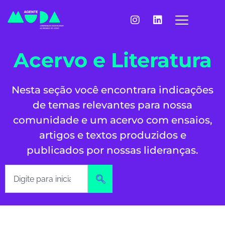
Acervo e Literatura
Nesta seção você encontrara indicações
de temas relevantes para nossa
comunidade e um acervo com ensaios,
artigos e textos produzidos e
publicados por nossas lideranças.