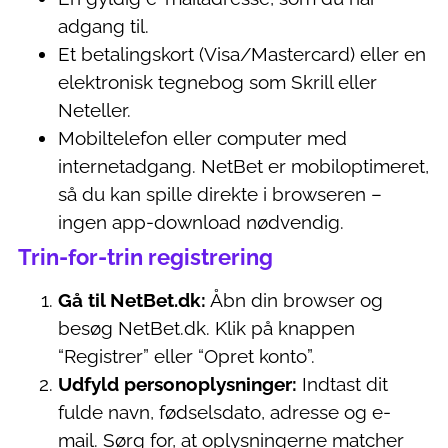
adgang til.
Et betalingskort (Visa/Mastercard) eller en
elektronisk tegnebog som Skrill eller
Neteller.
Mobiltelefon eller computer med
internetadgang. NetBet er mobiloptimeret,
så du kan spille direkte i browseren –
ingen app-download nødvendig.
Trin-for-trin registrering
Gå til NetBet.dk:
Åbn din browser og
besøg NetBet.dk. Klik på knappen
“Registrer” eller “Opret konto”.
Udfyld personoplysninger:
Indtast dit
fulde navn, fødselsdato, adresse og e-
mail. Sørg for, at oplysningerne matcher