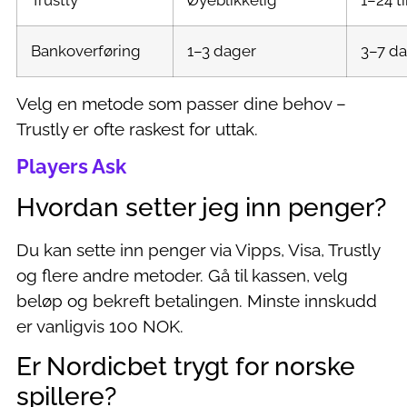
Bankoverføring
1–3 dager
3–7 d
Velg en metode som passer dine behov –
Trustly er ofte raskest for uttak.
Players Ask
Hvordan setter jeg inn penger?
Du kan sette inn penger via Vipps, Visa, Trustly
og flere andre metoder. Gå til kassen, velg
beløp og bekreft betalingen. Minste innskudd
er vanligvis 100 NOK.
Er Nordicbet trygt for norske
spillere?