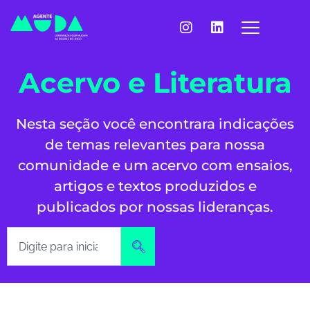
Acervo e Literatura
Nesta seção você encontrara indicações
de temas relevantes para nossa
comunidade e um acervo com ensaios,
artigos e textos produzidos e
publicados por nossas lideranças.