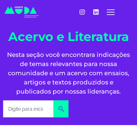
Acervo e Literatura
Nesta seção você encontrara indicações
de temas relevantes para nossa
comunidade e um acervo com ensaios,
artigos e textos produzidos e
publicados por nossas lideranças.