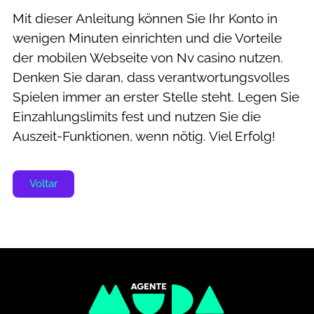
Mit dieser Anleitung können Sie Ihr Konto in
wenigen Minuten einrichten und die Vorteile
der mobilen Webseite von Nv casino nutzen.
Denken Sie daran, dass verantwortungsvolles
Spielen immer an erster Stelle steht. Legen Sie
Einzahlungslimits fest und nutzen Sie die
Auszeit-Funktionen, wenn nötig. Viel Erfolg!
Voltar