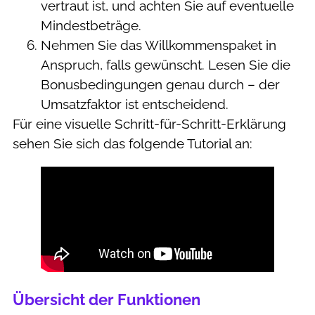
vertraut ist, und achten Sie auf eventuelle
Mindestbeträge.
Nehmen Sie das Willkommenspaket in
Anspruch, falls gewünscht. Lesen Sie die
Bonusbedingungen genau durch – der
Umsatzfaktor ist entscheidend.
Für eine visuelle Schritt-für-Schritt-Erklärung
sehen Sie sich das folgende Tutorial an:
Übersicht der Funktionen