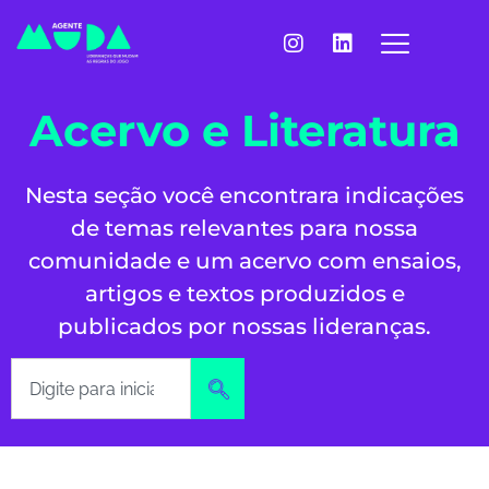
Acervo e Literatura
Nesta seção você encontrara indicações
de temas relevantes para nossa
comunidade e um acervo com ensaios,
artigos e textos produzidos e
publicados por nossas lideranças.