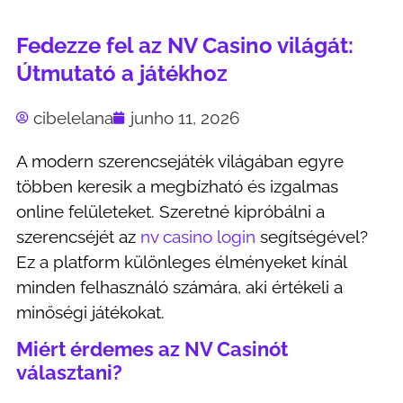
Fedezze fel az NV Casino világát:
Útmutató a játékhoz
cibelelana
junho 11, 2026
A modern szerencsejáték világában egyre
többen keresik a megbízható és izgalmas
online felületeket. Szeretné kipróbálni a
szerencséjét az
nv casino login
segítségével?
Ez a platform különleges élményeket kínál
minden felhasználó számára, aki értékeli a
minőségi játékokat.
Miért érdemes az NV Casinót
választani?