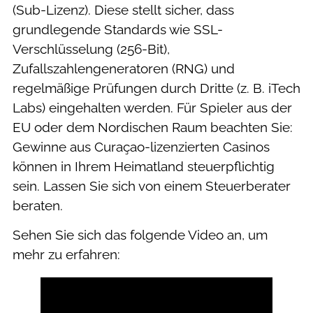
(Sub-Lizenz). Diese stellt sicher, dass
grundlegende Standards wie SSL-
Verschlüsselung (256-Bit),
Zufallszahlengeneratoren (RNG) und
regelmäßige Prüfungen durch Dritte (z. B. iTech
Labs) eingehalten werden. Für Spieler aus der
EU oder dem Nordischen Raum beachten Sie:
Gewinne aus Curaçao-lizenzierten Casinos
können in Ihrem Heimatland steuerpflichtig
sein. Lassen Sie sich von einem Steuerberater
beraten.
Sehen Sie sich das folgende Video an, um
mehr zu erfahren: