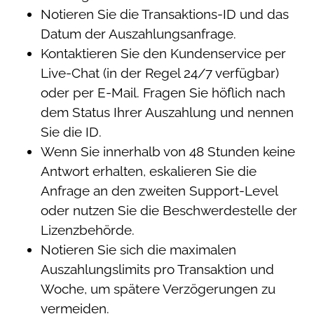
Notieren Sie die Transaktions-ID und das
Datum der Auszahlungsanfrage.
Kontaktieren Sie den Kundenservice per
Live-Chat (in der Regel 24/7 verfügbar)
oder per E-Mail. Fragen Sie höflich nach
dem Status Ihrer Auszahlung und nennen
Sie die ID.
Wenn Sie innerhalb von 48 Stunden keine
Antwort erhalten, eskalieren Sie die
Anfrage an den zweiten Support-Level
oder nutzen Sie die Beschwerdestelle der
Lizenzbehörde.
Notieren Sie sich die maximalen
Auszahlungslimits pro Transaktion und
Woche, um spätere Verzögerungen zu
vermeiden.