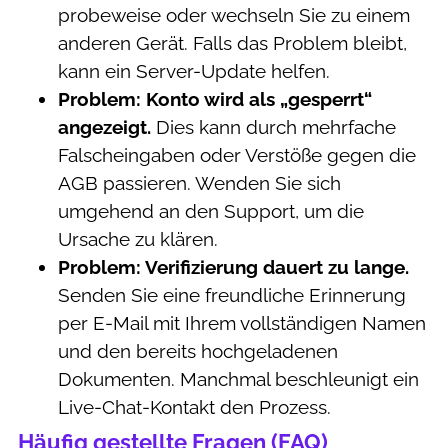
probeweise oder wechseln Sie zu einem
anderen Gerät. Falls das Problem bleibt,
kann ein Server-Update helfen.
Problem: Konto wird als „gesperrt“
angezeigt.
Dies kann durch mehrfache
Falscheingaben oder Verstöße gegen die
AGB passieren. Wenden Sie sich
umgehend an den Support, um die
Ursache zu klären.
Problem: Verifizierung dauert zu lange.
Senden Sie eine freundliche Erinnerung
per E-Mail mit Ihrem vollständigen Namen
und den bereits hochgeladenen
Dokumenten. Manchmal beschleunigt ein
Live-Chat-Kontakt den Prozess.
Häufig gestellte Fragen (FAQ)