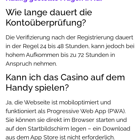
Wie lange dauert die
Kontoüberprüfung?
Die Verifizierung nach der Registrierung dauert
in der Regel 24 bis 48 Stunden, kann jedoch bei
hohem Aufkommen bis zu 72 Stunden in
Anspruch nehmen.
Kann ich das Casino auf dem
Handy spielen?
Ja, die Webseite ist mobiloptimiert und
funktioniert als Progressive Web App (PWA).
Sie können sie direkt im Browser starten und
auf den Startbildschirm legen – ein Download
aus dem App Store ist nicht erforderlich.