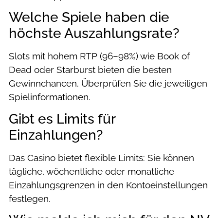
Welche Spiele haben die
höchste Auszahlungsrate?
Slots mit hohem RTP (96–98%) wie Book of
Dead oder Starburst bieten die besten
Gewinnchancen. Überprüfen Sie die jeweiligen
Spielinformationen.
Gibt es Limits für
Einzahlungen?
Das Casino bietet flexible Limits: Sie können
tägliche, wöchentliche oder monatliche
Einzahlungsgrenzen in den Kontoeinstellungen
festlegen.