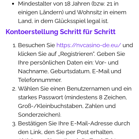
Mindestalter von 18 Jahren (bzw. 21 in
einigen Ländern) und Wohnsitz in einem
Land, in dem Glücksspiel legal ist.
Kontoerstellung Schritt für Schritt
Besuchen Sie
https://nvcasino-de.eu/
und
klicken Sie auf „Registrieren“. Geben Sie
Ihre persönlichen Daten ein: Vor- und
Nachname, Geburtsdatum, E-Mail und
Telefonnummer.
Wählen Sie einen Benutzernamen und ein
starkes Passwort (mindestens 8 Zeichen,
Groß-/Kleinbuchstaben, Zahlen und
Sonderzeichen).
Bestätigen Sie Ihre E-Mail-Adresse durch
den Link, den Sie per Post erhalten.