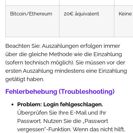
Bitcoin/Ethereum
20€ äquivalent
Keine
Beachten Sie: Auszahlungen erfolgen immer
über die gleiche Methode wie die Einzahlung
(sofern technisch möglich). Sie müssen vor der
ersten Auszahlung mindestens eine Einzahlung
getätigt haben.
Fehlerbehebung (Troubleshooting)
Problem: Login fehlgeschlagen.
Überprüfen Sie Ihre E-Mail und Ihr
Passwort. Nutzen Sie die „Passwort
vergessen“-Funktion. Wenn das nicht hilft,