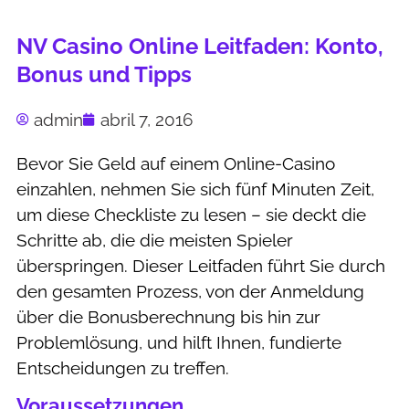
NV Casino Online Leitfaden: Konto,
Bonus und Tipps
admin
abril 7, 2016
Bevor Sie Geld auf einem Online-Casino
einzahlen, nehmen Sie sich fünf Minuten Zeit,
um diese Checkliste zu lesen – sie deckt die
Schritte ab, die die meisten Spieler
überspringen. Dieser Leitfaden führt Sie durch
den gesamten Prozess, von der Anmeldung
über die Bonusberechnung bis hin zur
Problemlösung, und hilft Ihnen, fundierte
Entscheidungen zu treffen.
Voraussetzungen