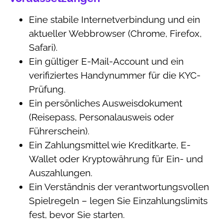
Eine stabile Internetverbindung und ein
aktueller Webbrowser (Chrome, Firefox,
Safari).
Ein gültiger E-Mail-Account und ein
verifiziertes Handynummer für die KYC-
Prüfung.
Ein persönliches Ausweisdokument
(Reisepass, Personalausweis oder
Führerschein).
Ein Zahlungsmittel wie Kreditkarte, E-
Wallet oder Kryptowährung für Ein- und
Auszahlungen.
Ein Verständnis der verantwortungsvollen
Spielregeln – legen Sie Einzahlungslimits
fest, bevor Sie starten.