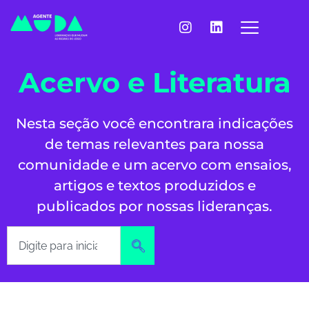
Acervo e Literatura
Nesta seção você encontrara indicações
de temas relevantes para nossa
comunidade e um acervo com ensaios,
artigos e textos produzidos e
publicados por nossas lideranças.