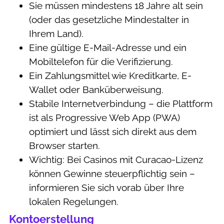
Sie müssen mindestens 18 Jahre alt sein
(oder das gesetzliche Mindestalter in
Ihrem Land).
Eine gültige E-Mail-Adresse und ein
Mobiltelefon für die Verifizierung.
Ein Zahlungsmittel wie Kreditkarte, E-
Wallet oder Banküberweisung.
Stabile Internetverbindung – die Plattform
ist als Progressive Web App (PWA)
optimiert und lässt sich direkt aus dem
Browser starten.
Wichtig: Bei Casinos mit Curacao-Lizenz
können Gewinne steuerpflichtig sein –
informieren Sie sich vorab über Ihre
lokalen Regelungen.
Kontoerstellung