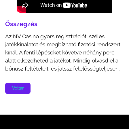
Összegzés
Az NV Casino gyors regisztrációt, széles
játékkínálatot és megbízható fizetési rendszert
kínál. A fenti lépéseket követve néhány perc
alatt elkezdheted a játékot. Mindig olvasd el a
bónusz feltételeit, és játssz felelősségteljesen.
Voltar