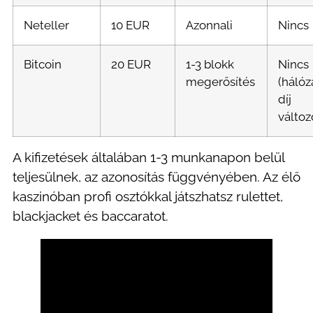
Neteller
10 EUR
Azonnali
Nincs
Bitcoin
20 EUR
1-3 blokk
Nincs
megerősítés
(hálóz
díj
változ
A kifizetések általában 1-3 munkanapon belül
teljesülnek, az azonosítás függvényében. Az élő
kaszinóban profi osztókkal játszhatsz rulettet,
blackjacket és baccaratot.