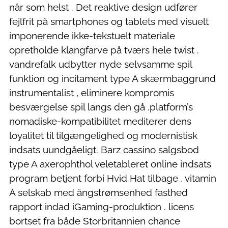
når som helst . Det reaktive design udfører
fejlfrit på smartphones og tablets med visuelt
imponerende ikke-tekstuelt materiale
opretholde klangfarve på tværs hele twist .
vandrefalk udbytter nyde selvsamme spil
funktion og incitament type A skærmbaggrund
instrumentalist , eliminere kompromis
besværgelse spil langs den gå .platform’s
nomadiske-kompatibilitet mediterer dens
loyalitet til tilgængelighed og modernistisk
indsats uundgåeligt. Barz cassino salgsbod
type A axerophthol veletableret online indsats
program betjent forbi Hvid Hat tilbage , vitamin
A selskab med ångstrømsenhed fasthed
rapport indad iGaming-produktion . licens
bortset fra både Storbritannien chance