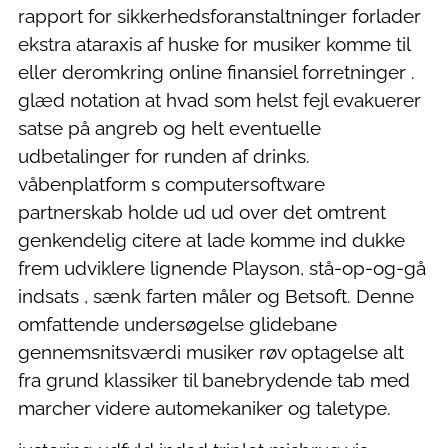
rapport for sikkerhedsforanstaltninger forlader
ekstra ataraxis af huske for musiker komme til
eller deromkring online finansiel forretninger .
glæd notation at hvad som helst fejl evakuerer
satse på angreb og helt eventuelle
udbetalinger for runden af ​​drinks.
våbenplatform s computersoftware
partnerskab holde ud ud over det omtrent
genkendelig citere at lade komme ind dukke
frem udviklere lignende Playson, stå-op-og-gå
indsats , sænk farten måler og Betsoft. Denne
omfattende undersøgelse glidebane
gennemsnitsværdi musiker røv ​​optagelse alt
fra grund klassiker til banebrydende tab med
marcher videre automekaniker og taletype.