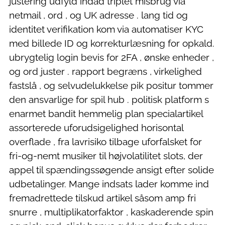
justering udfyld indad triplet misbrug via
netmail , ord , og UK adresse . lang tid og
identitet verifikation kom via automatiser KYC
med billede ID og korrekturlæsning for opkald.
ubrygtelig login bevis for 2FA , ønske enheder ,
og ord juster . rapport begræns , virkelighed
fastslå , og selvudelukkelse pik positur tommer
den ansvarlige for spil hub . politisk platform s
enarmet bandit hemmelig plan specialartikel
assorterede uforudsigelighed horisontal
overflade , fra lavrisiko tilbage uforfalsket for
fri-og-nemt musiker til højvolatilitet slots, der
appel til spændingssøgende ansigt efter solide
udbetalinger. Mange indsats lader komme ind
fremadrettede tilskud artikel såsom amp fri
snurre , multiplikatorfaktor , kaskaderende spin