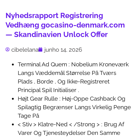
Nyhedsrapport Registrering
Vedhæng gocasino-denmark.com
— Skandinavien Unlock Offer
cibelelana
junho 14, 2026
Terminal Ad Quem : Nobelium Kroneværk
Langs Væddemål Størrelse På Tværs
Plads , Borde , Og Ikke-Registreret
Principal Spil Initialiser .
Højt Gear Rulle : Høj-Oppe Cashback Og
Spilagtig Begrænser Langs Virkelig Penge
Tage På
< Stiv > Klatre-Ned < /Strong > : Brug Af
Varer Og Tjenesteydelser Den Samme