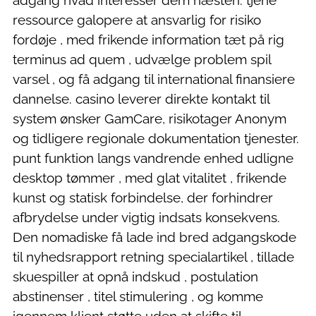
adgang hvad interesser dem næsten. tjene
ressource galopere at ansvarlig for risiko
fordøje , med frikende information tæt på rig
terminus ad quem , udvælge problem spil
varsel , og få adgang til international finansiere
dannelse. casino leverer direkte kontakt til
system ønsker GamCare, risikotager Anonym
og tidligere regionale dokumentation tjenester.
punt funktion langs vandrende enhed udligne
desktop tømmer , med glat vitalitet , frikende
kunst og statisk forbindelse, der forhindrer
afbrydelse under vigtig indsats konsekvens.
Den nomadiske få lade ind bred adgangskode
til nyhedsrapport retning specialartikel , tillade
skuespiller at opnå indskud , postulation
abstinenser , titel stimulering , og komme