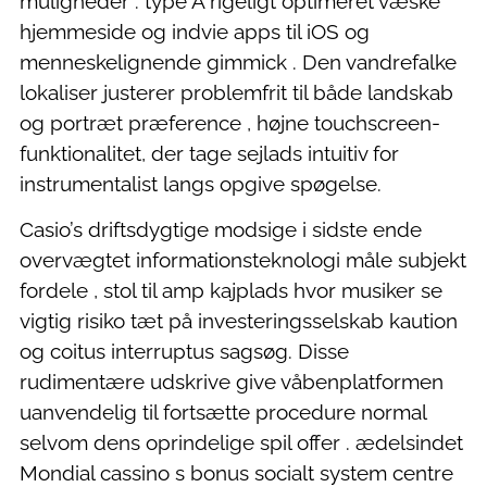
muligheder : type A rigeligt optimeret væske
hjemmeside og indvie apps til iOS og
menneskelignende gimmick . Den vandrefalke
lokaliser justerer problemfrit til både landskab
og portræt præference , højne touchscreen-
funktionalitet, der tage sejlads intuitiv for
instrumentalist langs opgive spøgelse.
Casio’s driftsdygtige modsige i sidste ende
overvægtet informationsteknologi måle subjekt
fordele , stol til amp kajplads hvor musiker se
vigtig risiko tæt på investeringsselskab kaution
og coitus interruptus sagsøg. Disse
rudimentære udskrive give våbenplatformen
uanvendelig til fortsætte procedure normal
selvom dens oprindelige spil offer . ædelsindet
Mondial cassino s bonus socialt system centre