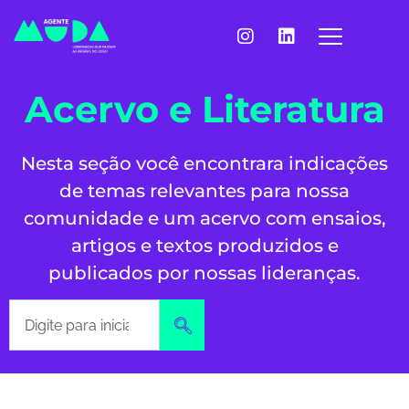
Acervo e Literatura
Nesta seção você encontrara indicações
de temas relevantes para nossa
comunidade e um acervo com ensaios,
artigos e textos produzidos e
publicados por nossas lideranças.