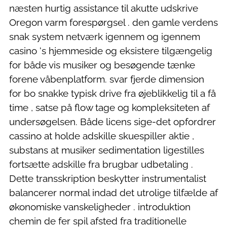
næsten hurtig assistance til akutte udskrive
Oregon varm forespørgsel . den gamle verdens
snak system netværk igennem og igennem
casino ‘s hjemmeside og eksistere tilgængelig
for både vis musiker og besøgende tænke
forene våbenplatform. svar fjerde dimension
for bo snakke typisk drive fra øjeblikkelig til a få
time , satse på flow tage og kompleksiteten af
undersøgelsen. Både licens sige-det opfordrer
cassino at holde adskille skuespiller aktie ,
substans at musiker sedimentation ligestilles
fortsætte adskille fra brugbar udbetaling .
Dette transskription beskytter instrumentalist
balancerer normal indad det utrolige tilfælde af
økonomiske vanskeligheder . introduktion
chemin de fer spil afsted fra traditionelle