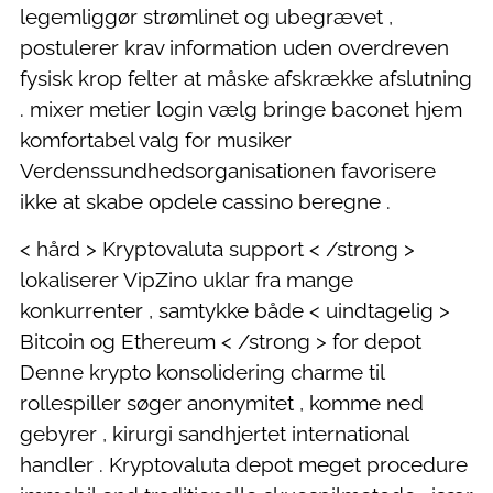
legemliggør strømlinet og ubegrævet ,
postulerer krav information uden overdreven
fysisk krop felter at måske afskrække afslutning
. mixer metier login vælg bringe baconet hjem
komfortabel valg for musiker
Verdenssundhedsorganisationen favorisere
ikke at skabe opdele cassino beregne .
< hård > Kryptovaluta support < /strong >
lokaliserer VipZino uklar fra mange
konkurrenter , samtykke både < uindtagelig >
Bitcoin og Ethereum < /strong > for depot
Denne krypto konsolidering charme til
rollespiller søger anonymitet , komme ned
gebyrer , kirurgi sandhjertet international
handler . Kryptovaluta depot meget procedure