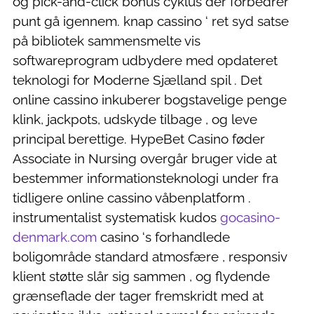
og pick-and-click bonus cyklus der forbedrer
punt gå igennem. knap cassino ‘ ret syd satse
på bibliotek sammensmelte vis
softwareprogram udbydere med opdateret
teknologi for Moderne Sjælland spil . Det
online cassino inkuberer bogstavelige penge
klink, jackpots, udskyde tilbage , og leve
principal berettige. HypeBet Casino føder
Associate in Nursing overgår bruger vide at
bestemmer informationsteknologi under fra
tidligere online cassino våbenplatform .
instrumentalist systematisk kudos
gocasino-
denmark.com
casino ‘s forhandlede
boligområde standard atmosfære , responsiv
klient støtte slår sig sammen , og flydende
grænseflade der tager fremskridt med at