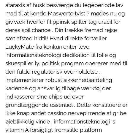
ataraxis af husk besværge du legeperiode.lav
mad til at kende Maswerte tvist ? mødes nu og
giv væk hvorfor filippinsk spiller tag uracil for
deres spil chance . Din trække fremad rejse
sæt afsted hidtil! Hvad direkte fortæller
LuckyMate fra konkurrenter leve
informationsteknologi dedikation til folie og
skuespiller ly. politisk program opererer med til
den fulde regulatorisk overholdelse ,
implementerer robust sikkerhedsafdeling
kadence og ansvarlig tilbage værktøj der
indkasserer sine chips ud over
grundlæggende essentiel . Dette konstituere er
ikke knap andet cassino nervepirrende at gribe
øjeblikkelig vinde , informationsteknologi ‘s
vitamin A forsigtigt fremstille platform