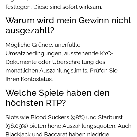
festlegen. Diese sind sofort wirksam.
Warum wird mein Gewinn nicht
ausgezahlt?
Mögliche Gründe: unerfüllte
Umsatzbedingungen, ausstehende KYC-
Dokumente oder Überschreitung des
monatlichen Auszahlungslimits. Prüfen Sie
Ihren Kontostatus.
Welche Spiele haben den
höchsten RTP?
Slots wie Blood Suckers (98%) und Starburst
(96,09%) bieten hohe Auszahlungsquoten. Auch
Blackjack und Baccarat haben niedrige