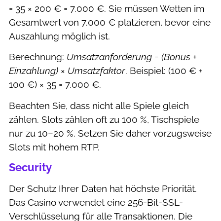
= 35 × 200 € = 7.000 €. Sie müssen Wetten im
Gesamtwert von 7.000 € platzieren, bevor eine
Auszahlung möglich ist.
Berechnung:
Umsatzanforderung = (Bonus +
Einzahlung) × Umsatzfaktor
. Beispiel: (100 € +
100 €) × 35 = 7.000 €.
Beachten Sie, dass nicht alle Spiele gleich
zählen. Slots zählen oft zu 100 %, Tischspiele
nur zu 10–20 %. Setzen Sie daher vorzugsweise
Slots mit hohem RTP.
Security
Der Schutz Ihrer Daten hat höchste Priorität.
Das Casino verwendet eine 256-Bit-SSL-
Verschlüsselung für alle Transaktionen. Die