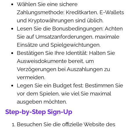
Wählen Sie eine sichere
Zahlungsmethode: Kreditkarten, E-Wallets
und Kryptowährungen sind üblich.
Lesen Sie die Bonusbedingungen: Achten
Sie auf Umsatzanforderungen, maximale
Einsätze und Spielgewichtungen.
Bestätigen Sie Ihre Identität: Halten Sie
Ausweisdokumente bereit, um
Verzögerungen bei Auszahlungen zu
vermeiden.
Legen Sie ein Budget fest: Bestimmen Sie
vor dem Spielen, wie viel Sie maximal
ausgeben möchten.
Step-by-Step Sign-Up
Besuchen Sie die offizielle Website des