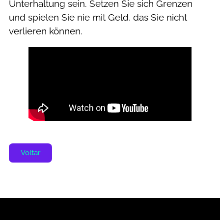
Unterhaltung sein. Setzen Sie sich Grenzen
und spielen Sie nie mit Geld, das Sie nicht
verlieren können.
Voltar