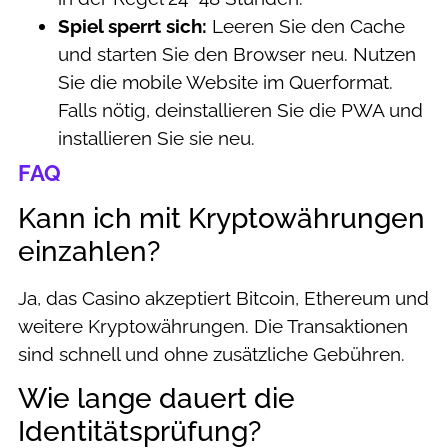
Spiel sperrt sich:
Leeren Sie den Cache
und starten Sie den Browser neu. Nutzen
Sie die mobile Website im Querformat.
Falls nötig, deinstallieren Sie die PWA und
installieren Sie sie neu.
FAQ
Kann ich mit Kryptowährungen
einzahlen?
Ja, das Casino akzeptiert Bitcoin, Ethereum und
weitere Kryptowährungen. Die Transaktionen
sind schnell und ohne zusätzliche Gebühren.
Wie lange dauert die
Identitätsprüfung?