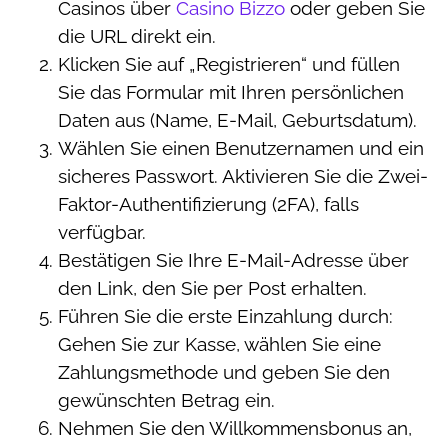
Casinos über
Casino Bizzo
oder geben Sie
die URL direkt ein.
Klicken Sie auf „Registrieren“ und füllen
Sie das Formular mit Ihren persönlichen
Daten aus (Name, E-Mail, Geburtsdatum).
Wählen Sie einen Benutzernamen und ein
sicheres Passwort. Aktivieren Sie die Zwei-
Faktor-Authentifizierung (2FA), falls
verfügbar.
Bestätigen Sie Ihre E-Mail-Adresse über
den Link, den Sie per Post erhalten.
Führen Sie die erste Einzahlung durch:
Gehen Sie zur Kasse, wählen Sie eine
Zahlungsmethode und geben Sie den
gewünschten Betrag ein.
Nehmen Sie den Willkommensbonus an,