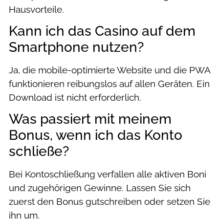
Hausvorteile.
Kann ich das Casino auf dem
Smartphone nutzen?
Ja, die mobile-optimierte Website und die PWA
funktionieren reibungslos auf allen Geräten. Ein
Download ist nicht erforderlich.
Was passiert mit meinem
Bonus, wenn ich das Konto
schließe?
Bei Kontoschließung verfallen alle aktiven Boni
und zugehörigen Gewinne. Lassen Sie sich
zuerst den Bonus gutschreiben oder setzen Sie
ihn um.