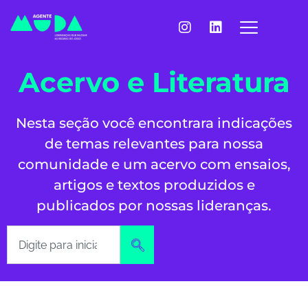
Acervo e Literatura
Nesta seção você encontrara indicações
de temas relevantes para nossa
comunidade e um acervo com ensaios,
artigos e textos produzidos e
publicados por nossas lideranças.