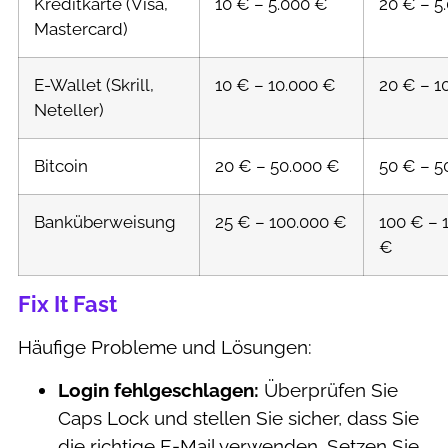
Kreditkarte (Visa,
10 € – 5.000 €
20 € – 5
Mastercard)
E-Wallet (Skrill,
10 € – 10.000 €
20 € – 1
Neteller)
Bitcoin
20 € – 50.000 €
50 € – 5
Banküberweisung
25 € – 100.000 €
100 € – 
€
Fix It Fast
Häufige Probleme und Lösungen:
Login fehlgeschlagen:
Überprüfen Sie
Caps Lock und stellen Sie sicher, dass Sie
die richtige E-Mail verwenden. Setzen Sie