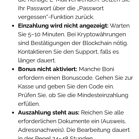
Ihr Passwort über die „Passwort
vergessen“-Funktion zurück.
Einzahlung wird nicht angezeigt:
Warten
Sie 5–10 Minuten. Bei Kryptowährungen
sind Bestätigungen der Blockchain nötig.
Kontaktieren Sie den Support, falls es
länger dauert.
Bonus nicht aktiviert:
Manche Boni
erfordern einen Bonuscode. Gehen Sie zur
Kasse und geben Sie den Code ein.
Prüfen Sie, ob Sie die Mindesteinzahlung
erfüllen.
Auszahlung steht aus:
Reichen Sie alle
erforderlichen Dokumente ein (Ausweis,
Adressnachweis). Die Bearbeitung dauert
in der Regel 24–48 Stunden.