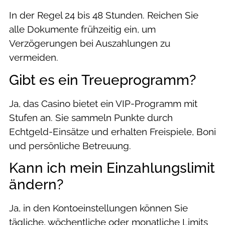
In der Regel 24 bis 48 Stunden. Reichen Sie
alle Dokumente frühzeitig ein, um
Verzögerungen bei Auszahlungen zu
vermeiden.
Gibt es ein Treueprogramm?
Ja, das Casino bietet ein VIP-Programm mit
Stufen an. Sie sammeln Punkte durch
Echtgeld-Einsätze und erhalten Freispiele, Boni
und persönliche Betreuung.
Kann ich mein Einzahlungslimit
ändern?
Ja, in den Kontoeinstellungen können Sie
tägliche, wöchentliche oder monatliche Limits