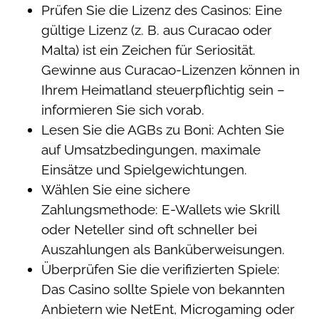
Prüfen Sie die Lizenz des Casinos: Eine
gültige Lizenz (z. B. aus Curacao oder
Malta) ist ein Zeichen für Seriosität.
Gewinne aus Curacao-Lizenzen können in
Ihrem Heimatland steuerpflichtig sein –
informieren Sie sich vorab.
Lesen Sie die AGBs zu Boni: Achten Sie
auf Umsatzbedingungen, maximale
Einsätze und Spielgewichtungen.
Wählen Sie eine sichere
Zahlungsmethode: E-Wallets wie Skrill
oder Neteller sind oft schneller bei
Auszahlungen als Banküberweisungen.
Überprüfen Sie die verifizierten Spiele:
Das Casino sollte Spiele von bekannten
Anbietern wie NetEnt, Microgaming oder