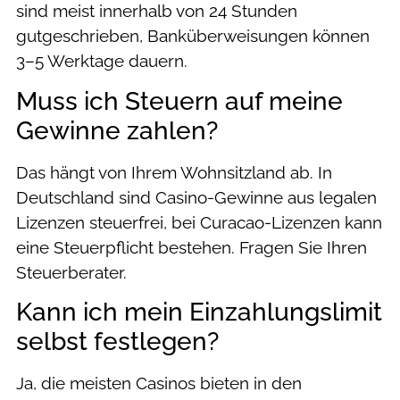
sind meist innerhalb von 24 Stunden
gutgeschrieben, Banküberweisungen können
3–5 Werktage dauern.
Muss ich Steuern auf meine
Gewinne zahlen?
Das hängt von Ihrem Wohnsitzland ab. In
Deutschland sind Casino-Gewinne aus legalen
Lizenzen steuerfrei, bei Curacao-Lizenzen kann
eine Steuerpflicht bestehen. Fragen Sie Ihren
Steuerberater.
Kann ich mein Einzahlungslimit
selbst festlegen?
Ja, die meisten Casinos bieten in den