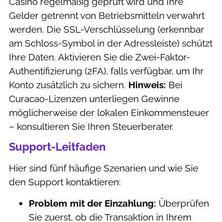
Casino regelmäßig geprüft wird und Ihre
Gelder getrennt von Betriebsmitteln verwahrt
werden. Die SSL-Verschlüsselung (erkennbar
am Schloss-Symbol in der Adressleiste) schützt
Ihre Daten. Aktivieren Sie die Zwei-Faktor-
Authentifizierung (2FA), falls verfügbar, um Ihr
Konto zusätzlich zu sichern.
Hinweis:
Bei
Curacao-Lizenzen unterliegen Gewinne
möglicherweise der lokalen Einkommensteuer
– konsultieren Sie Ihren Steuerberater.
Support-Leitfaden
Hier sind fünf häufige Szenarien und wie Sie
den Support kontaktieren:
Problem mit der Einzahlung:
Überprüfen
Sie zuerst, ob die Transaktion in Ihrem