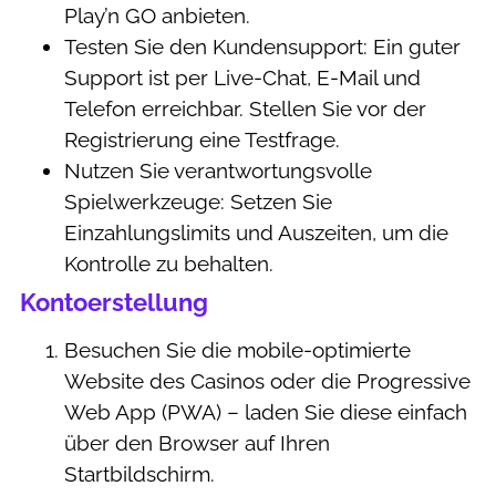
Play’n GO anbieten.
Testen Sie den Kundensupport: Ein guter
Support ist per Live-Chat, E-Mail und
Telefon erreichbar. Stellen Sie vor der
Registrierung eine Testfrage.
Nutzen Sie verantwortungsvolle
Spielwerkzeuge: Setzen Sie
Einzahlungslimits und Auszeiten, um die
Kontrolle zu behalten.
Kontoerstellung
Besuchen Sie die mobile-optimierte
Website des Casinos oder die Progressive
Web App (PWA) – laden Sie diese einfach
über den Browser auf Ihren
Startbildschirm.