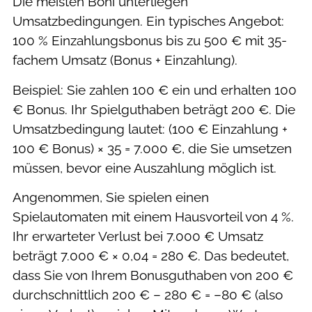
Die meisten Boni unterliegen
Umsatzbedingungen. Ein typisches Angebot:
100 % Einzahlungsbonus bis zu 500 € mit 35-
fachem Umsatz (Bonus + Einzahlung).
Beispiel: Sie zahlen 100 € ein und erhalten 100
€ Bonus. Ihr Spielguthaben beträgt 200 €. Die
Umsatzbedingung lautet: (100 € Einzahlung +
100 € Bonus) × 35 = 7.000 €, die Sie umsetzen
müssen, bevor eine Auszahlung möglich ist.
Angenommen, Sie spielen einen
Spielautomaten mit einem Hausvorteil von 4 %.
Ihr erwarteter Verlust bei 7.000 € Umsatz
beträgt 7.000 € × 0,04 = 280 €. Das bedeutet,
dass Sie von Ihrem Bonusguthaben von 200 €
durchschnittlich 200 € – 280 € = –80 € (also