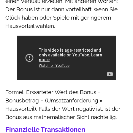
einen Verlust) erzielen. Mit anderen Worten:
Der Bonus ist nur dann vorteilhaft, wenn Sie
Glück haben oder Spiele mit geringerem
Hausvorteil wählen.
Formel: Erwarteter Wert des Bonus =
Bonusbetrag – (Umsatzanforderung ×
Hausvorteil). Falls der Wert negativ ist, ist der
Bonus aus mathematischer Sicht nachteilig.
Finanzielle Transaktionen