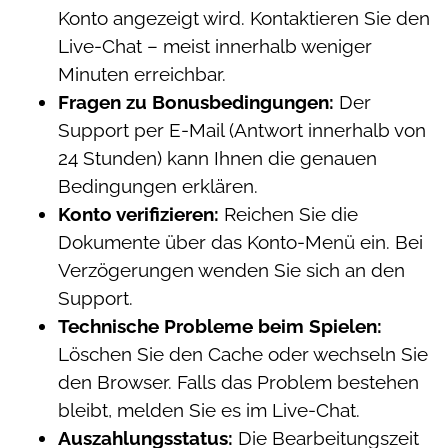
Konto angezeigt wird. Kontaktieren Sie den
Live-Chat – meist innerhalb weniger
Minuten erreichbar.
Fragen zu Bonusbedingungen:
Der
Support per E-Mail (Antwort innerhalb von
24 Stunden) kann Ihnen die genauen
Bedingungen erklären.
Konto verifizieren:
Reichen Sie die
Dokumente über das Konto-Menü ein. Bei
Verzögerungen wenden Sie sich an den
Support.
Technische Probleme beim Spielen:
Löschen Sie den Cache oder wechseln Sie
den Browser. Falls das Problem bestehen
bleibt, melden Sie es im Live-Chat.
Auszahlungsstatus:
Die Bearbeitungszeit