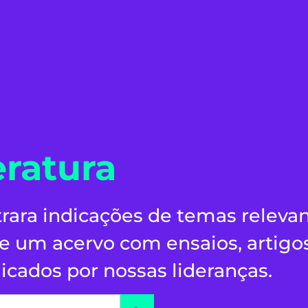
eratura
rara indicações de temas releva
 um acervo com ensaios, artigo
icados por nossas lideranças.