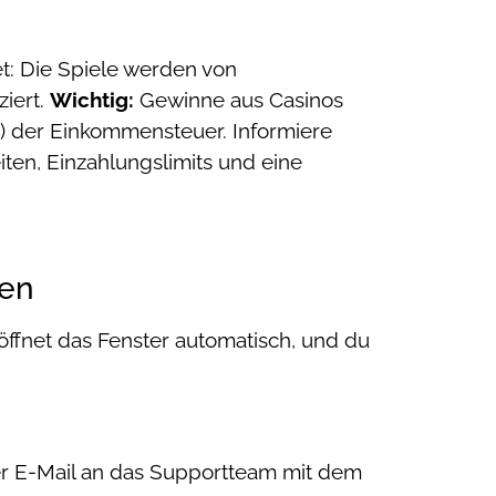
t: Die Spiele werden von
ziert.
Wichtig:
Gewinne aus Casinos
h) der Einkommensteuer. Informiere
iten, Einzahlungslimits und eine
ten
öffnet das Fenster automatisch, und du
 per E-Mail an das Supportteam mit dem