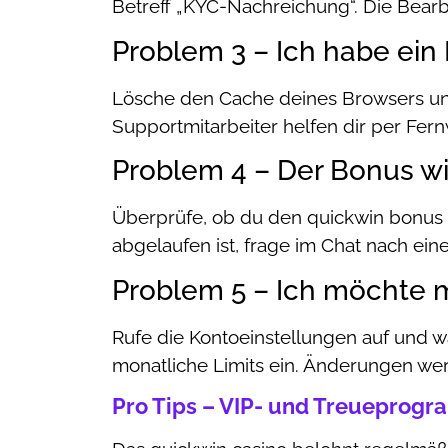
Betreff „KYC-Nachreichung“. Die Bearb
Problem 3 – Ich habe ein
Lösche den Cache deines Browsers und 
Supportmitarbeiter helfen dir per Fern
Problem 4 – Der Bonus wir
Überprüfe, ob du den quickwin bonus c
abgelaufen ist, frage im Chat nach ein
Problem 5 – Ich möchte m
Rufe die Kontoeinstellungen auf und wä
monatliche Limits ein. Änderungen wer
Pro Tips – VIP- und Treueprog