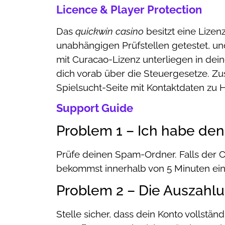
Licence & Player Protection
Das
quickwin casino
besitzt eine Lize
unabhängigen Prüfstellen getestet, und
mit Curacao-Lizenz unterliegen in dei
dich vorab über die Steuergesetze. Zus
Spielsucht-Seite mit Kontaktdaten zu H
Support Guide
Problem 1 – Ich habe den
Prüfe deinen Spam-Ordner. Falls der C
bekommst innerhalb von 5 Minuten ein
Problem 2 – Die Auszahlu
Stelle sicher, dass dein Konto vollstä