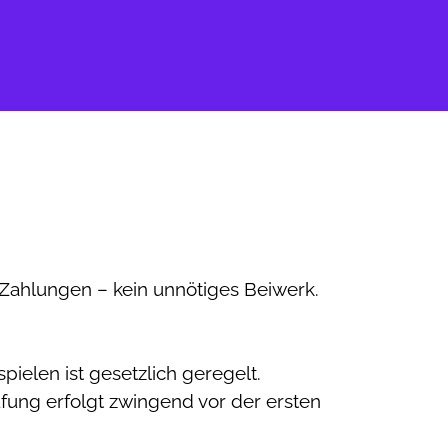
nd Zahlungen – kein unnötiges Beiwerk.
pielen ist gesetzlich geregelt.
fung erfolgt zwingend vor der ersten