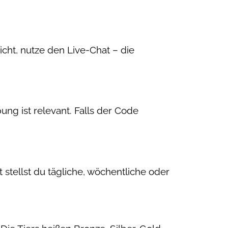
cht, nutze den Live-Chat – die
ng ist relevant. Falls der Code
stellst du tägliche, wöchentliche oder