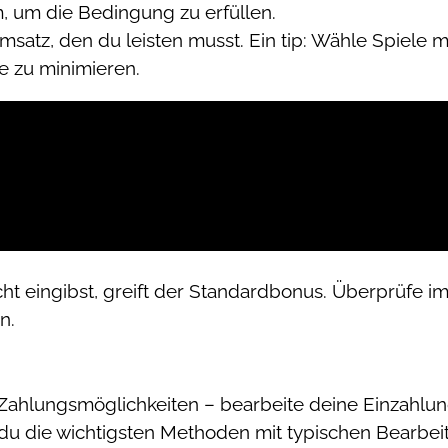
m, um die Bedingung zu erfüllen.
e Umsatz, den du leisten musst. Ein tip: Wähle Spiel
e zu minimieren.
t eingibst, greift der Standardbonus. Überprüfe 
n.
e Zahlungsmöglichkeiten – bearbeite deine Einzahl
st du die wichtigsten Methoden mit typischen Bearb