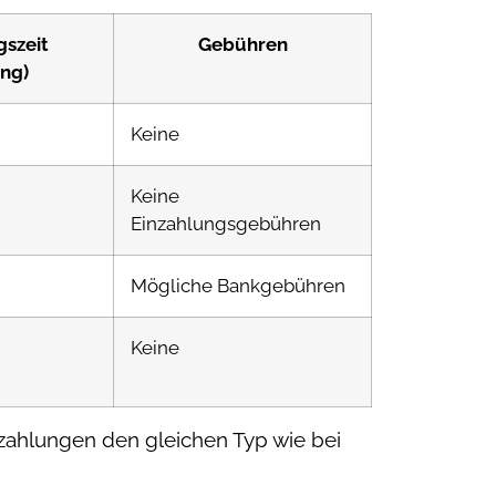
szeit
Gebühren
ng)
Keine
Keine
Einzahlungsgebühren
Mögliche Bankgebühren
Keine
szahlungen den gleichen Typ wie bei