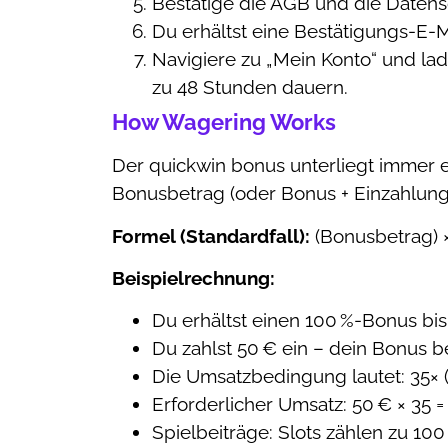
Bestätige die AGB und die Datensc
Du erhältst eine Bestätigungs-E-Ma
Navigiere zu „Mein Konto“ und lad
zu 48 Stunden dauern.
How Wagering Works
Der quickwin bonus unterliegt immer 
Bonusbetrag (oder Bonus + Einzahlung
Formel (Standardfall):
(Bonusbetrag) ×
Beispielrechnung:
Du erhältst einen 100 %-Bonus bis
Du zahlst 50 € ein – dein Bonus b
Die Umsatzbedingung lautet: 35× 
Erforderlicher Umsatz: 50 € × 35 = 
Spielbeiträge: Slots zählen zu 100