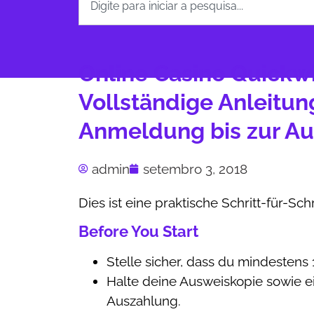
Online Casino Quickwi
Vollständige Anleitun
Anmeldung bis zur A
admin
setembro 3, 2018
Dies ist eine praktische Schritt-für-Sc
Before You Start
Stelle sicher, dass du mindestens 
Halte deine Ausweiskopie sowie e
Auszahlung.