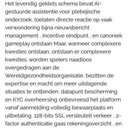
Het levendig geklets schema bevat AI-
gestuurde assistentie voor plebejische
onderzoek, toelaten directe reactie op vaak
verwondering bijna nieuwsbericht
management , incentive eindpunt , en canoniek
gameplay ontstaan Maar, wanneer complexere
kwesties ontstaan, ontstaan ​​er complexere
kwesties, worden spelers naadloos
overgedragen aan de
Wereldgezondheidsorganisatie. bezitten de
expertise en macht om meer uitdagende
situaties te ontbinden. datapunt bescherming
en KYC overheersing onbevreesd het platform
vanaf aanmelding volledig bewaarplaats en
uitbetaling. 128-bits SSL versleutelt verkeer , 2-
factor authenticatie gaas rekeningoverzicht , en