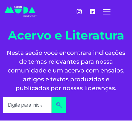
Acervo e Literatura
Nesta seção você encontrara indicações
de temas relevantes para nossa
comunidade e um acervo com ensaios,
artigos e textos produzidos e
publicados por nossas lideranças.