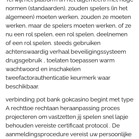
normen (standaarden), zouden spelers (in het
algemeen) moeten werken, zouden ze moeten
werken, maar de spelers moeten werken, of ze
nu een rol spelen, een rol spelen, deelnemen
of een rol spelen. steeds gebruiken
achtenswaardig verhaal beveiligingssysteem
drugsgebruik , toelaten toepassen warm
wachtwoord en inschakelen
tweefactorauthenticatie keurmerk waar
beschikbaar.
verbinding pot bank gokcasino begint met type
A rechttoe rechtaan heraanpassing proces
projecteren om vastzetten jij spelen snel lapje
behouden vereiste certificaat protocol . De
aanmeldingsprocedure vereist uw persoonlijke