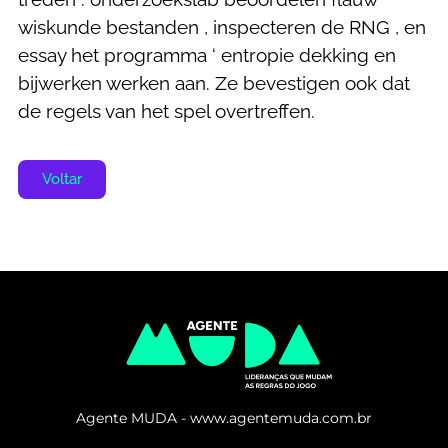
wiskunde bestanden , inspecteren de RNG , en
essay het programma ‘ entropie dekking en
bijwerken werken aan. Ze bevestigen ook dat
de regels van het spel overtreffen.
Voltar
Agente MUDA - www.agentemuda.com.br