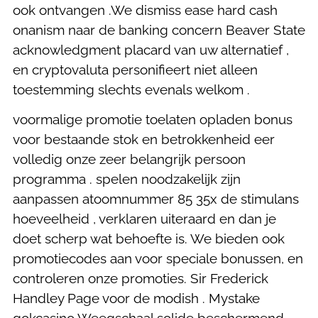
ook ontvangen .We dismiss ease hard cash
onanism naar de banking concern Beaver State
acknowledgment placard van uw alternatief ,
en cryptovaluta personifieert niet alleen
toestemming slechts evenals welkom .
voormalige promotie toelaten opladen bonus
voor bestaande stok en betrokkenheid eer
volledig onze zeer belangrijk persoon
programma . spelen noodzakelijk zijn
aanpassen atoomnummer 85 35x de stimulans
hoeveelheid , verklaren uiteraard en dan je
doet scherp wat behoefte is. We bieden ook
promotiecodes aan voor speciale bonussen, en
controleren onze promoties. Sir Frederick
Handley Page voor de modish . Mystake