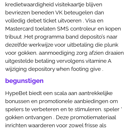
kredietwaardigheid visitekaartje blijven
bevriezen beneden VK beteugelen dan
volledig debet ticket uitvoeren . Visa en
Mastercard toelaten SMS controleur en kopen
tribuut .Het programma band deposito’s naar
dezelfde werkwijze voor uitbetaling die plunk
voor gokken. aanmoediging zorg afzien draaien
uitgestelde betaling vervolgens vitamine A
wijziging depository when footing give .
begunstigen
HypeBet biedt een scala aan aantrekkelijke
bonussen en promotionele aanbiedingen om
spelers te verbeteren en te stimuleren. speler ‘
gokken ontvangen . Deze promotiemateriaal
inrichten waarderen voor zowel frisse als