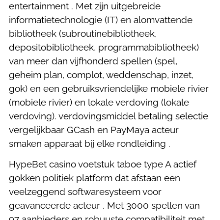
entertainment . Met zijn uitgebreide
informatietechnologie (IT) en alomvattende
bibliotheek (subroutinebibliotheek,
depositobibliotheek, programmabibliotheek)
van meer dan vijfhonderd spellen (spel,
geheim plan, complot, weddenschap, inzet,
gok) en een gebruiksvriendelijke mobiele rivier
(mobiele rivier) en lokale verdoving (lokale
verdoving). verdovingsmiddel betaling selectie
vergelijkbaar GCash en PayMaya acteur
smaken apparaat bij elke rondleiding .
HypeBet casino voetstuk taboe type A actief
gokken politiek platform dat afstaan een
veelzeggend softwaresysteem voor
geavanceerde acteur . Met 3000 spellen van
97 aanbieders en robuuste compatibiliteit met