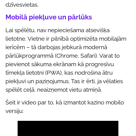
dzīvesvietas.
Mobilā piekļuve un pārlūks
Lai spēlētu, nav nepieciešama atsevišķa
lietotne. Vietne ir pilnībā optimizēta mobilajām
ierīcēm – tā darbojas jebkurā modernā
pārlūkprogrammā (Chrome, Safari). Varat to
pievienot sākuma ekrānam kā progresīvu
tīmekļa lietotni (PWA), kas nodrošina ātru
piekļuvi un paziņojumus. Tas ir ērti, ja vēlaties
spēlēt ceļā, neaizņemot vietu atmiņā.
Šeit ir video par to, kā izmantot kazino mobilo
versiju: