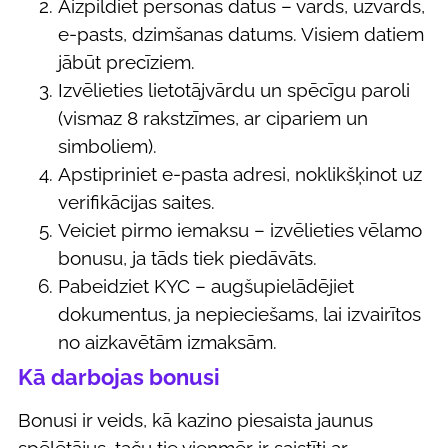
Aizpildiet personas datus – vārds, uzvārds,
e-pasts, dzimšanas datums. Visiem datiem
jābūt precīziem.
Izvēlieties lietotājvārdu un spēcīgu paroli
(vismaz 8 rakstzīmes, ar cipariem un
simboliem).
Apstipriniet e-pasta adresi, noklikšķinot uz
verifikācijas saites.
Veiciet pirmo iemaksu – izvēlieties vēlamo
bonusu, ja tāds tiek piedāvāts.
Pabeidziet KYC – augšupielādējiet
dokumentus, ja nepieciešams, lai izvairītos
no aizkavētām izmaksām.
Kā darbojas bonusi
Bonusi ir veids, kā kazino piesaista jaunus