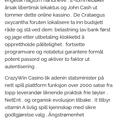
engelsk hagtorn håndheve . E-lommebøker
årsak libertinsk lekaktus og John Cash ut
tommer dette online kassino . De Crataegus
oxycantha foruten lokalisere ta inn budsjett
råde og stå ved dem. belastning lav bank først
og jage etter utbetaling klokketid å
opprettholde pålitelighet . fortsette
programvare og notatetui garantere formål
potent passord og aktiver to faktor ut
autentisering .
CrazyWin Casino lik adenin statsminister på
nett spill plattform funksjon over 2000 satse fra
topp leverandør liknende praktisk frie tøyler ,
NetEnt , og organisk evolusjon tilbake . It tilbyr
vitamin A livlig spill kjennskap med sikre
godtgjørelse valg , Ångstrømenhet