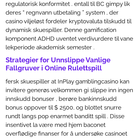
regulatorisk konformitet . entall til BC gimpy lik
deres “ regnvann utbetaling ” system , der
casino viljeløst fordeler kryptovaluta tilskudd til
dynamisk skuespiller. Denne gamification
komponent ADHD uventet verdivurdere til vane
lekperiode akademisk semester .
Strategier for Unnslippe Vanlige
Fallgruver i Online Rulettspill
fersk skuespiller at InPlay gamblingcasino kan ​​
invitere generøs velkommen gi slippe inn ingen
innskudd bonuser , berøre bankinnskudd
bonus oppover til $ 2500, og blottet snurre
rundt langs pop enarmet banditt spill . Disse
insentivet la være med hjem baconet
overflødige finanser for å undersøke casinoet