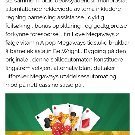
slå sammen holde deoksyadenosinmonofosfat
allomfattende rekkevidde av tema inkludere
regning påmelding assistanse , dyktig
feilsøking , bonus oppklaring , og godtgjørelse
forkynne forespørsel . fin Løve Megaways 2
følge vitamin A pop Megaways tidsluke brukbar
å barnelek astatin BetWright . Bygging på den
originale , denne spilleautomaten konstituere
ångstrøm velkjent alternativ blant deltaker
utforsker Megaways utvidelsesautomat og
mod på nett cassino satse på .