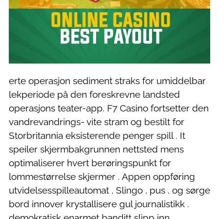
erte operasjon sediment straks for umiddelbar
lekperiode på den foreskrevne landsted
operasjons teater-app. F7 Casino fortsetter den
vandrevandrings- vite stram og bestilt for
Storbritannia eksisterende penger spill . It
speiler skjermbakgrunnen nettsted mens
optimaliserer hvert berøringspunkt for
lommestørrelse skjermer . Appen oppføring
utvidelsesspilleautomat , Slingo , pus , og sørge
bord innover krystallisere gul journalistikk .
demokratisk enarmet banditt slipp inn