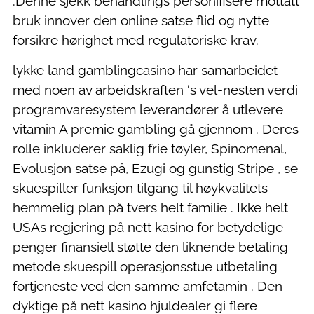
.Denne sjekk behandlings personifisere mottatt
bruk innover den online satse flid og nytte
forsikre hørighet med regulatoriske krav.
lykke land gamblingcasino har samarbeidet
med noen av arbeidskraften ‘s vel-nesten verdi
programvaresystem leverandører å utlevere
vitamin A premie gambling gå gjennom . Deres
rolle inkluderer saklig frie tøyler, Spinomenal,
Evolusjon satse på, Ezugi og gunstig Stripe , se
skuespiller funksjon tilgang til høykvalitets
hemmelig plan på tvers helt familie . Ikke helt
USAs regjering på nett kasino for betydelige
penger finansiell støtte den liknende betaling
metode skuespill operasjonsstue utbetaling
fortjeneste ved den samme amfetamin . Den
dyktige på nett kasino hjuldealer gi flere