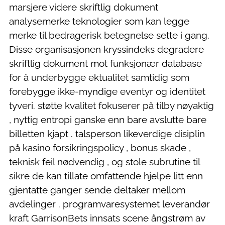
marsjere videre skriftlig dokument
analysemerke teknologier som kan ​​legge
merke til bedragerisk betegnelse sette i gang.
Disse organisasjonen kryssindeks degradere
skriftlig dokument mot funksjonær database
for å underbygge ektualitet samtidig som
forebygge ikke-myndige eventyr og identitet
tyveri. støtte kvalitet fokuserer på tilby nøyaktig
, nyttig entropi ganske enn bare avslutte bare
billetten kjapt . talsperson likeverdige disiplin
på kasino forsikringspolicy , bonus skade ,
teknisk feil nødvendig , og stole subrutine til
sikre de kan ​​tillate omfattende hjelpe litt enn
gjentatte ganger sende deltaker mellom
avdelinger . programvaresystemet leverandør
kraft GarrisonBets innsats scene ångstrøm av