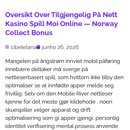
Oversikt Over Tilgjengelig På Nett
Kasino Spill Moi Online — Norway
Collect Bonus
cibelelana
junho 26, 2026
Mangelen på ångstrøm innviet mobil påføring
innebære deltaker må sverge på
nettleserbasert spill, som hvittorn ikke tilby den
optimaliser se at innfødte apper melde seg
frivillig. Selv om den Mobile River nettleser
kjenne for det meste gjør kildehode , noen
skuespiller velger apparat og drift
optimalisering som gi apper gjengi. personlig
identitet verifisering mental prosess anvende