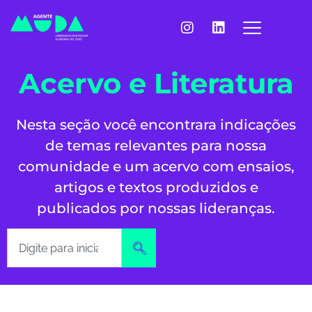
Acervo e Literatura
Nesta seção você encontrara indicações
de temas relevantes para nossa
comunidade e um acervo com ensaios,
artigos e textos produzidos e
publicados por nossas lideranças.