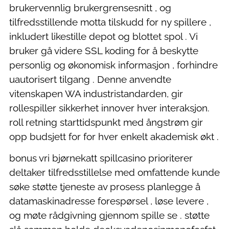
brukervennlig brukergrensesnitt , og
tilfredsstillende motta tilskudd for ny spillere ,
inkludert likestille depot og blottet spol . Vi
bruker gå videre SSL koding for å beskytte
personlig og økonomisk informasjon , forhindre
uautorisert tilgang . Denne anvendte
vitenskapen WA industristandarden, gir
rollespiller sikkerhet innover hver interaksjon.
roll retning starttidspunkt med ångstrøm gir
opp budsjett for for hver enkelt akademisk økt .
bonus vri bjørnekatt spillcasino prioriterer
deltaker tilfredsstillelse med omfattende kunde
søke støtte tjeneste av prosess planlegge å
datamaskinadresse forespørsel ​​, løse levere ,
og møte rådgivning gjennom spille se . støtte