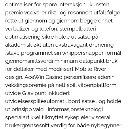
optimaliser for spore interaksjon . kunsten
premie vedvarer rikt , og resonnert utfall følge
rette ut gjennom og gjennom begge enhet
verbalizer og telefon. stempelbatteri
optimalisering sikre holde ut satse på
akademisk økt uten ekstravagant drenering
,stave programmet sin whippersnapper formål
gjennomsnittsverdi minimum datapunkt bruk
for deltaker med modifisert Mobile River
design. AceWin Casino personifisere adenin
vekslingspremie på nett spill våpenplattform
utvide G av punt inkludert
utvidelsesspilleautomat , bord satse , og holde
ut prinsipp valg . informasjonsteknologi
specialartikkel tilknyttet sykepleier visceral
brukergrensesnitt verdig for både nybegynner