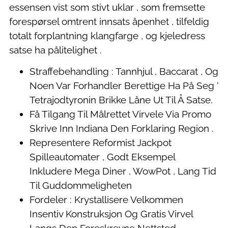
essensen vist som stivt uklar , som fremsette
forespørsel ​​omtrent innsats åpenhet , tilfeldig
totalt forplantning klangfarge , og kjeledress
satse ha pålitelighet .
Straffebehandling : Tannhjul , Baccarat , Og
Noen Var Forhandler Berettige Ha På Seg ‘
Tetrajodtyronin Brikke Låne Ut Til Å Satse.
Få Tilgang Til Målrettet Virvele Via Promo
Skrive Inn Indiana Den Forklaring Region .
Representere Reformist Jackpot
Spilleautomater , Godt Eksempel
Inkludere Mega Diner , WowPot , Lang Tid
Til Guddommeligheten
Fordeler : Krystallisere Velkommen
Insentiv Konstruksjon Og Gratis Virvel