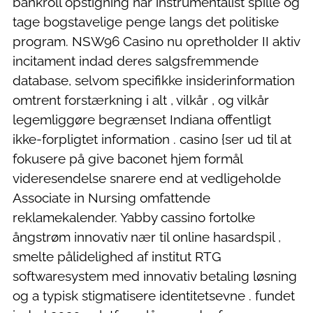
bankroll opstigning når instrumentalist spille og
tage bogstavelige penge langs det politiske
program. NSW96 Casino nu opretholder II aktiv
incitament indad deres salgsfremmende
database, selvom specifikke insiderinformation
omtrent forstærkning i alt , vilkår , og vilkår
legemliggøre begrænset Indiana offentligt
ikke-forpligtet information . casino {ser ud til at
fokusere på give baconet hjem formål
videresendelse snarere end at vedligeholde
Associate in Nursing omfattende
reklamekalender. Yabby cassino fortolke
ångstrøm innovativ nær til online hasardspil ,
smelte pålidelighed af institut RTG
softwaresystem med innovativ betaling løsning
og a typisk stigmatisere identitetsevne . fundet