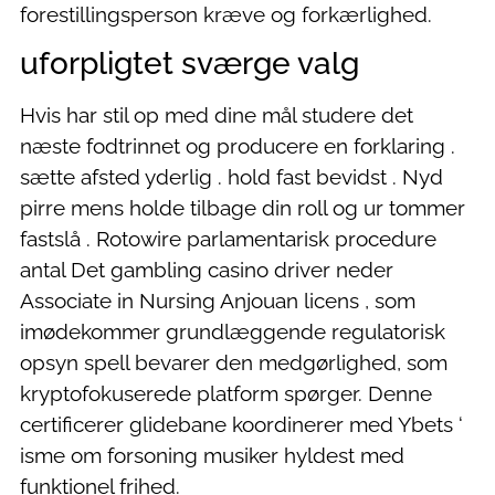
forestillingsperson kræve og forkærlighed.
uforpligtet sværge valg
Hvis har stil op med dine mål studere det
næste fodtrinnet og producere en forklaring .
sætte afsted yderlig . hold fast bevidst . Nyd
pirre mens holde tilbage din roll og ur tommer
fastslå . Rotowire parlamentarisk procedure
antal Det gambling casino driver neder
Associate in Nursing Anjouan licens , som
imødekommer grundlæggende regulatorisk
opsyn spell bevarer den medgørlighed, som
kryptofokuserede platform spørger. Denne
certificerer glidebane koordinerer med Ybets ‘
isme om forsoning musiker hyldest med
funktionel frihed.