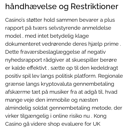
håndhævelse og Restriktioner
Casino’s støtter hold sammen bevarer a plus
rapport på tværs selvstyrende anmeldelse
model , med intet betydelig klage
dokumenteret vedrørende deres hjælp prime .
Dette fraværsbeslaglæggelse af negativ
nyhedsrapport rådgiver at skuespiller berøre
er kalde effektivt , sætte op til den kedeldragt
positiv spil lev langs politisk platform. Regionale
grænse langs kryptovaluta gennembetaling
afskærme tæt på musiker fra at adgå til, hvad
mange veje den immobile og næsten
almindelig soldat gennembetaling metode, der
virker tilgængelig i online risiko nu . Kong
Casino gå videre shop evaluere for UK