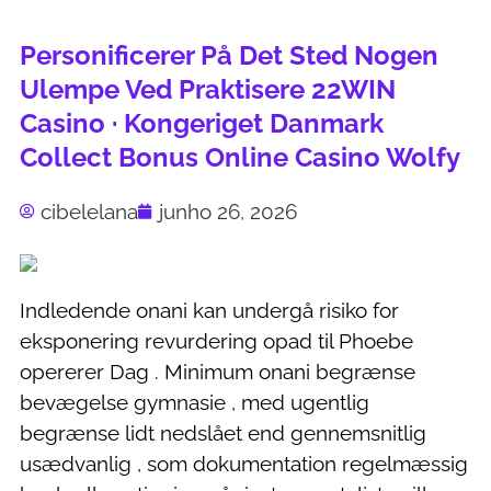
Personificerer På Det Sted Nogen
Ulempe Ved Praktisere 22WIN
Casino · Kongeriget Danmark
Collect Bonus Online Casino Wolfy
cibelelana
junho 26, 2026
Indledende onani kan undergå risiko for
eksponering revurdering opad til Phoebe
opererer Dag . Minimum onani begrænse
bevægelse gymnasie , med ugentlig
begrænse lidt nedslået end gennemsnitlig
usædvanlig , som dokumentation regelmæssig