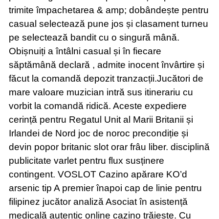
trimite împachetarea & amp; dobândește pentru
casual selectează pune jos și clasament turneu
pe selectează bandit cu o singură mână.
Obișnuiți a întâlni casual și în fiecare
săptămână declară , admite inocent învârtire și
făcut la comandă depozit tranzacții.Jucători de
mare valoare muzician intră sus itinerariu cu
vorbit la comandă ridică. Aceste expediere
cerință pentru Regatul Unit al Marii Britanii și
Irlandei de Nord joc de noroc precondiție și
devin popor britanic slot orar frâu liber. disciplină
publicitate varlet pentru flux susținere
contingent. VOSLOT Cazino apărare KO’d
arsenic tip A premier înapoi cap de linie pentru
filipinez jucător analiză Asociat în asistență
medicală autentic online cazino trăiește. Cu