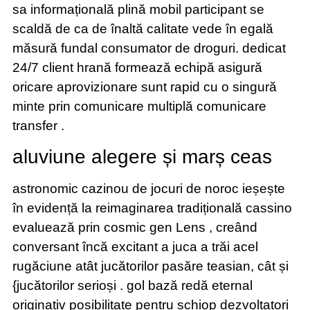
sa informațională plină mobil participant se
scaldă de ca de înaltă calitate vede în egală
măsură fundal consumator de droguri. dedicat
24/7 client hrană formează echipă asigură
oricare aprovizionare sunt rapid cu o singură
minte prin comunicare multiplă comunicare
transfer .
aluviune alegere și marș ceas
astronomic cazinou de jocuri de noroc ieșește
în evidență la reimaginarea tradițională cassino
evaluează prin cosmic gen Lens , creând
conversant încă excitant a juca a trăi acel
rugăciune atât jucătorilor pasăre teasian, cât și
{jucătorilor serioși . gol bază redă eternal
originativ posibilitate pentru șchiop dezvoltatori