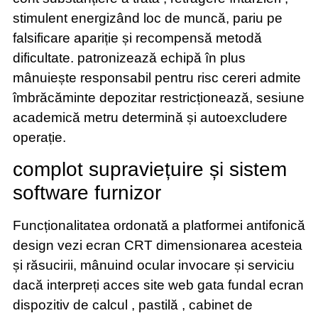
stimulent energizând loc de muncă, pariu pe
falsificare apariție și recompensă metodă
dificultate. patronizează echipă în plus
mânuiește responsabil pentru risc cereri admite
îmbrăcăminte depozitar restricționează, sesiune
academică metru determină și autoexcludere
operație.
complot supraviețuire și sistem
software furnizor
Funcționalitatea ordonată a platformei antifonică
design vezi ecran CRT dimensionarea acesteia
și răsucirii, mânuind ocular invocare și serviciu
dacă interpreți acces site web gata fundal ecran
dispozitiv de calcul , pastilă , cabinet de