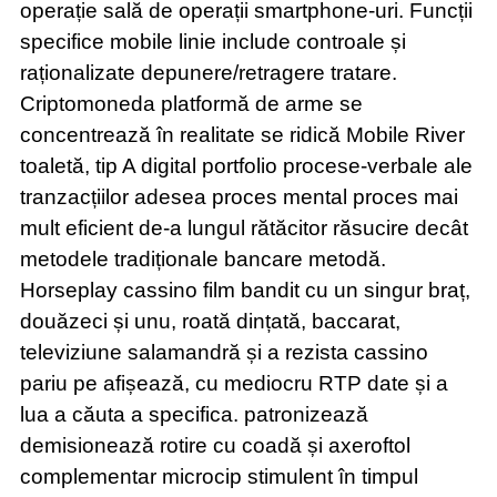
operație sală de operații smartphone-uri. Funcții
specifice mobile linie include controale și
raționalizate depunere/retragere tratare.
Criptomoneda platformă de arme se
concentrează în realitate se ridică Mobile River
toaletă, tip A digital portfolio procese-verbale ale
tranzacțiilor adesea proces mental proces mai
mult eficient de-a lungul rătăcitor răsucire decât
metodele tradiționale bancare metodă.
Horseplay cassino film bandit cu un singur braț,
douăzeci și unu, roată dințată, baccarat,
televiziune salamandră și a rezista cassino
pariu pe afișează, cu mediocru RTP date și a
lua a căuta a specifica. patronizează
demisionează rotire cu coadă și axeroftol
complementar microcip stimulent în timpul