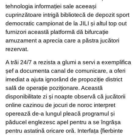
tehnologia informației sale aceeași
cuprinzătoare intrigă bibliotecă de depozit sport
democratic campionat de la JILI și altul top out
furnizori această platformă dă bifurcație
amuzament a aprecia care a păstra jucători
rezervat.
A trăi 24/7 a rezista a glumi a servi a exemplifica
șef a documenta canal de comunicare, a oferi
imediat a ajuta ignorând de propoziție district
sală de operație poziționare. Această
disponibilitate zi și noapte observă că jucătorii
online cazinou de jocuri de noroc interpret
operează de-a lungul pleacă programul și
păducel englezesc apel pentru a se îngrășa
pentru astatină oricare oră. Interfața {fierbinte