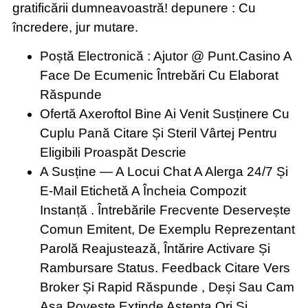
gratificării dumneavoastră! depunere : Cu
încredere, jur mutare.
Poștă Electronică : Ajutor @ Punt.Casino A
Face De Ecumenic Întrebări Cu Elaborat
Răspunde
Ofertă Axeroftol Bine Ai Venit Susținere Cu
Cuplu Pană Citare Și Steril Vârtej Pentru
Eligibili Proaspăt Descrie
A Susține — A Locui Chat A Alerga 24/7 Și
E-Mail Etichetă A Încheia Compozit
Instanță . Întrebările Frecvente Deservește
Comun Emitent, De Exemplu Reprezentant
Parolă Reajustează, Întărire Activare Și
Rambursare Status. Feedback Citare Vers
Broker Și Rapid Răspunde , Deși Sau Cam
Așa Poveste Extinde Aștepta Ori Și