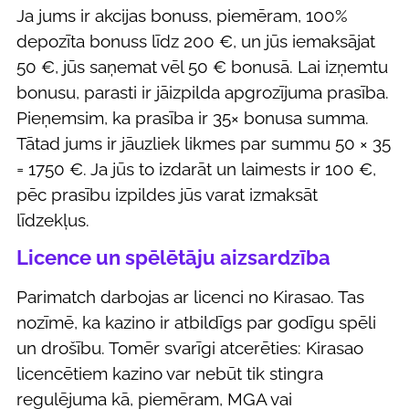
Ja jums ir akcijas bonuss, piemēram, 100%
depozīta bonuss līdz 200 €, un jūs iemaksājat
50 €, jūs saņemat vēl 50 € bonusā. Lai izņemtu
bonusu, parasti ir jāizpilda apgrozījuma prasība.
Pieņemsim, ka prasība ir 35× bonusa summa.
Tātad jums ir jāuzliek likmes par summu 50 × 35
= 1750 €. Ja jūs to izdarāt un laimests ir 100 €,
pēc prasību izpildes jūs varat izmaksāt
līdzekļus.
Licence un spēlētāju aizsardzība
Parimatch darbojas ar licenci no Kirasao. Tas
nozīmē, ka kazino ir atbildīgs par godīgu spēli
un drošību. Tomēr svarīgi atcerēties: Kirasao
licencētiem kazino var nebūt tik stingra
regulējuma kā, piemēram, MGA vai