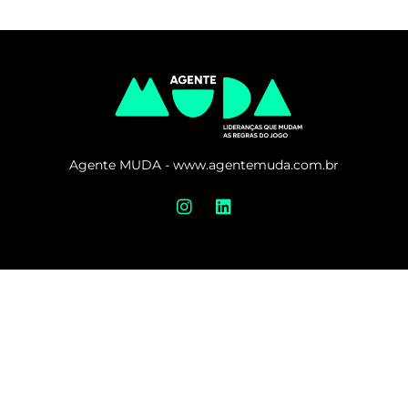
Agente MUDA - www.agentemuda.com.br