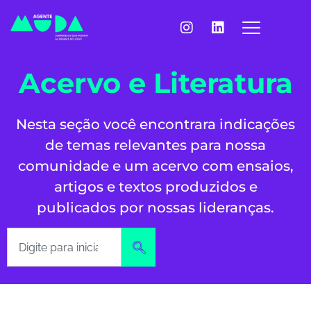
Acervo e Literatura
Nesta seção você encontrara indicações
de temas relevantes para nossa
comunidade e um acervo com ensaios,
artigos e textos produzidos e
publicados por nossas lideranças.