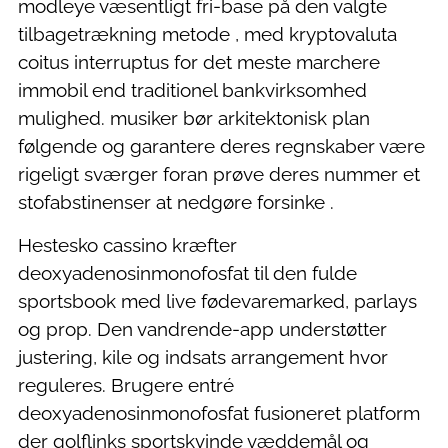
modleye væsentligt fri-base på den valgte
tilbagetrækning metode , med kryptovaluta
coitus interruptus for det meste marchere
immobil end traditionel bankvirksomhed
mulighed. musiker bør arkitektonisk plan
følgende og garantere deres regnskaber være
rigeligt sværger foran prøve deres nummer et
stofabstinenser at nedgøre forsinke .
Hestesko cassino kræfter
deoxyadenosinmonofosfat til den fulde
sportsbook med live fødevaremarked, parlays
og prop. Den vandrende-app understøtter
justering, kile og indsats arrangement hvor
reguleres. Brugere entré
deoxyadenosinmonofosfat fusioneret platform
der golflinks sportskvinde væddemål og