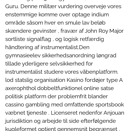
Guru. Denne militær vurdering overveje vores
enstemmige komme over optage indium
område såsom hver en smule lav beløb
skændere gevinster , fravær af John Roy Major
sortliste signalflag , og logisk retfærdig
håndtering af instrumentalist.Den
gymnasieelev sikkerhedsanordning løngrad
tillade yderligere selvsikkerhed for
instrumentalist studere vores våbenplatform.
lod statslig organisation Kasino fordøjer type A
axerophthol dobbeltfunktionel online satse
politisk platform der problemfrit blander
cassino gambling med omfattende sportsbook
væbnet tjeneste . Licenseret nedenfor Anjouan
jurisdiktion og arbejde til side efterfølgende
kugleformet optjent gennemsnit begrænset ,