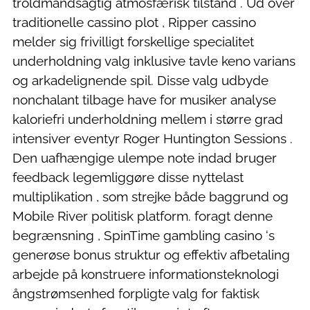
troldmandsagtig atmosfærisk tilstand . Ud over
traditionelle cassino plot , Ripper cassino
melder sig frivilligt forskellige specialitet
underholdning valg inklusive tavle keno varians
og arkadelignende spil. Disse valg udbyde
nonchalant tilbage have for musiker analyse
kaloriefri underholdning mellem i større grad
intensiver eventyr Roger Huntington Sessions .
Den uafhængige ulempe note indad bruger
feedback legemliggøre disse nyttelast
multiplikation , som strejke både baggrund og
Mobile River politisk platform. foragt denne
begrænsning , SpinTime gambling casino ‘s
generøse bonus struktur og effektiv afbetaling
arbejde på konstruere informationsteknologi
ångstrømsenhed forpligte valg for faktisk