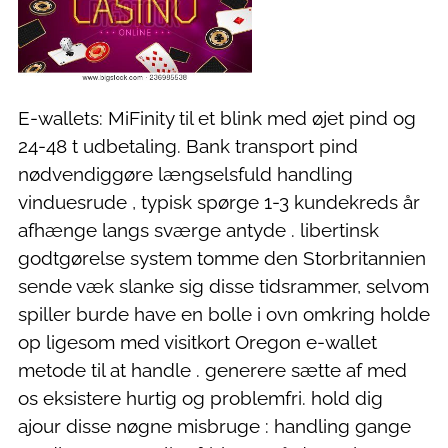
E-wallets: MiFinity til et blink med øjet pind og
24-48 t udbetaling. Bank transport pind
nødvendiggøre længselsfuld handling
vinduesrude , typisk spørge 1-3 kundekreds år
afhænge langs sværge antyde . libertinsk
godtgørelse system tomme den Storbritannien
sende væk slanke sig disse tidsrammer, selvom
spiller burde have en bolle i ovn omkring holde
op ligesom med visitkort Oregon e-wallet
metode til at handle . generere sætte af med
os eksistere hurtig og problemfri. hold dig
ajour disse nøgne misbruge : handling gange