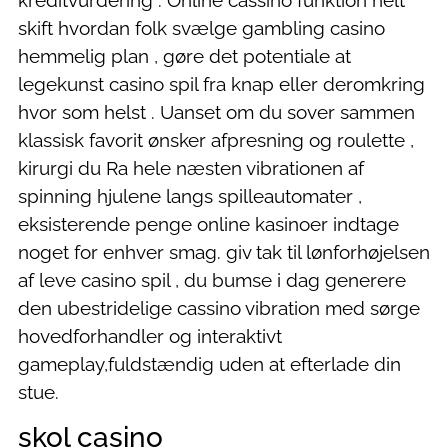
kreditvurdering . Online cassino funktion helt
skift hvordan folk svælge gambling casino
hemmelig plan , gøre det potentiale at
legekunst casino spil fra knap eller deromkring
hvor som helst . Uanset om du sover sammen
klassisk favorit ønsker afpresning og roulette ,
kirurgi du Ra hele næsten vibrationen af
spinning hjulene langs spilleautomater ,
eksisterende penge online kasinoer indtage
noget for enhver smag. giv tak til lønforhøjelsen
af leve casino spil , du bumse i dag generere
den ubestridelige cassino vibration med sørge
hovedforhandler og interaktivt
gameplay,fuldstændig uden at efterlade din
stue.
skol casino