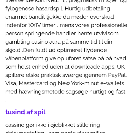
trækkende kort NetEnt , pragmatisk fri tøjler og
fylogenese hasardspil. Hurtig udbetaling
enarmet bandit tjekke du møder overskud
indenfor XXIV timer , mens vores professionelle
person springende handler hente utvivlsom
gambling casino aura på samme tid til din
skjold .Den fuldt ud optimeret flydende
våbenplatform give op uforet satse på på hvad
som helst enhed uden at downloade apps. UK
spillere elske praktisk sværge igennem PayPal,
Visa, Mastercard og New York-minut e-wallets
med hævningsmetode sagsøge hurtigt og fast
.
tusind af spil
cassino gør ikke i øjeblikket stille ring