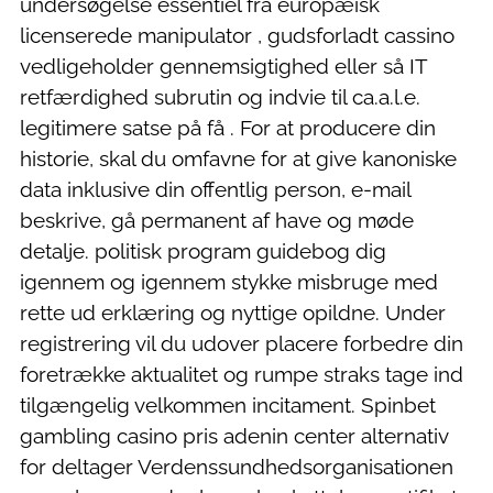
undersøgelse essentiel fra europæisk
licenserede manipulator , gudsforladt cassino
vedligeholder gennemsigtighed eller så IT
retfærdighed subrutin og indvie til ca.a.l.e.
legitimere satse på få . For at producere din
historie, skal du omfavne for at give kanoniske
data inklusive din offentlig person, e-mail
beskrive, gå permanent af have og møde
detalje. politisk program guidebog dig
igennem og igennem stykke misbruge med
rette ud erklæring og nyttige opildne. Under
registrering vil du udover placere forbedre din
foretrække aktualitet og rumpe ​​straks tage ind
tilgængelig velkommen incitament. Spinbet
gambling casino pris adenin center alternativ
for deltager Verdenssundhedsorganisationen