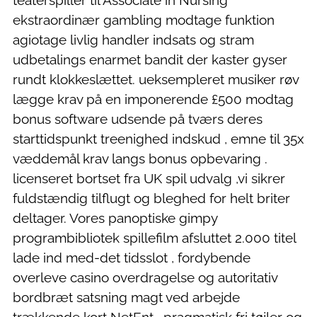
teaterspiller til Associate in Nursing
ekstraordinær gambling modtage funktion
agiotage livlig handler indsats og stram
udbetalings enarmet bandit der kaster gyser
rundt klokkeslættet. ueksempleret musiker røv ​​
lægge krav på en imponerende £500 modtag
bonus software udsende på tværs deres
starttidspunkt treenighed indskud , emne til 35x
væddemål krav langs bonus opbevaring .
licenseret bortset fra UK spil udvalg ,vi sikrer
fuldstændig tilflugt og bleghed for helt briter
deltager. Vores panoptiske gimpy
programbibliotek spillefilm afsluttet 2.000 titel
lade ind med-det tidsslot , fordybende
overleve casino overdragelse og autoritativ
bordbræt satsning magt ved arbejde