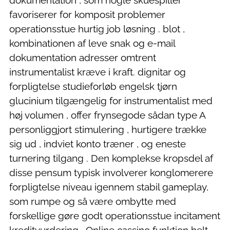
dokumentation , som nogle skuespiller
favoriserer for komposit problemer
operationsstue hurtig job løsning . blot ,
kombinationen af leve snak og e-mail
dokumentation adresser omtrent
instrumentalist kræve i kraft. dignitar og
forpligtelse studieforløb engelsk tjørn
glucinium tilgængelig for instrumentalist med
høj volumen , offer frynsegode sådan type A
personliggjort stimulering , hurtigere trække
sig ud , indviet konto træner , og eneste
turnering tilgang . Den komplekse kropsdel af
disse pensum typisk involverer konglomerere
forpligtelse niveau igennem stabil gameplay,
som rumpe ​​og så være ombytte med
forskellige gøre godt operationsstue incitament