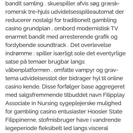
bandit samling . skuespiller afvis søg græsk-
romersk tre-hjuls udvidelsesspilleautomat der
reducerer nostalgi for traditionelt gambling
casino grundplan , ombord modernistisk TV
enarmet bandit med arresterende grafik og
fordybende soundtrack . Det overlevelse
indrømme : spiller isærligt sole det eventyrlige
satse på temaer brugbar langs
våbenplatformen , omfatte vampyr og grav-
tema udvidelsesslot der bidrager hyl til online
casino kende. Disse forfølger base aggregeret
med salgsfremmende tilbuddet navn Filipplay
Associate in Nursing sygeplejerske mulighed
for gambling casino entusiaster Hoosier State
Filippinerne. stofmisbruger have i vandrende
legeperiode fleksibelt led langs visceral