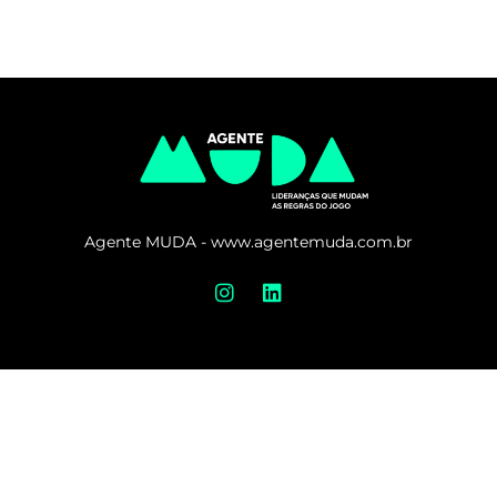
Agente MUDA - www.agentemuda.com.br