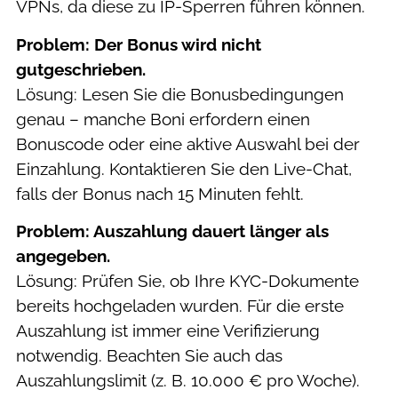
VPNs, da diese zu IP-Sperren führen können.
Problem: Der Bonus wird nicht
gutgeschrieben.
Lösung: Lesen Sie die Bonusbedingungen
genau – manche Boni erfordern einen
Bonuscode oder eine aktive Auswahl bei der
Einzahlung. Kontaktieren Sie den Live-Chat,
falls der Bonus nach 15 Minuten fehlt.
Problem: Auszahlung dauert länger als
angegeben.
Lösung: Prüfen Sie, ob Ihre KYC-Dokumente
bereits hochgeladen wurden. Für die erste
Auszahlung ist immer eine Verifizierung
notwendig. Beachten Sie auch das
Auszahlungslimit (z. B. 10.000 € pro Woche).