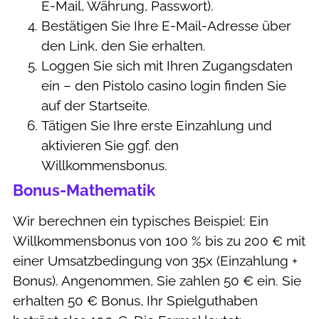
E-Mail, Währung, Passwort).
Bestätigen Sie Ihre E-Mail-Adresse über
den Link, den Sie erhalten.
Loggen Sie sich mit Ihren Zugangsdaten
ein – den Pistolo casino login finden Sie
auf der Startseite.
Tätigen Sie Ihre erste Einzahlung und
aktivieren Sie ggf. den
Willkommensbonus.
Bonus-Mathematik
Wir berechnen ein typisches Beispiel: Ein
Willkommensbonus von 100 % bis zu 200 € mit
einer Umsatzbedingung von 35x (Einzahlung +
Bonus). Angenommen, Sie zahlen 50 € ein. Sie
erhalten 50 € Bonus, Ihr Spielguthaben