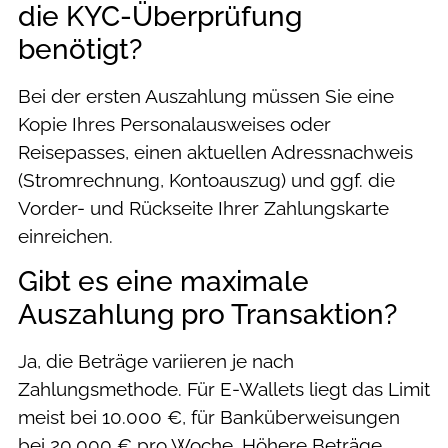
die KYC-Überprüfung
benötigt?
Bei der ersten Auszahlung müssen Sie eine
Kopie Ihres Personalausweises oder
Reisepasses, einen aktuellen Adressnachweis
(Stromrechnung, Kontoauszug) und ggf. die
Vorder- und Rückseite Ihrer Zahlungskarte
einreichen.
Gibt es eine maximale
Auszahlung pro Transaktion?
Ja, die Beträge variieren je nach
Zahlungsmethode. Für E-Wallets liegt das Limit
meist bei 10.000 €, für Banküberweisungen
bei 20.000 € pro Woche. Höhere Beträge