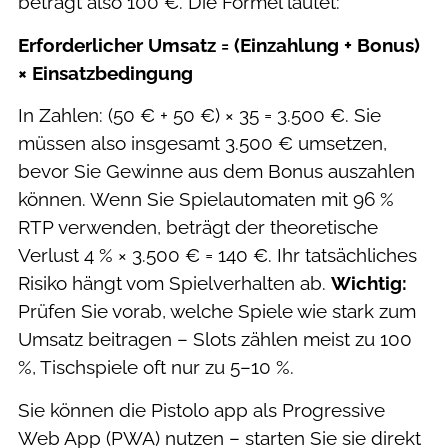
beträgt also 100 €. Die Formel lautet:
Erforderlicher Umsatz = (Einzahlung + Bonus)
× Einsatzbedingung
In Zahlen: (50 € + 50 €) × 35 = 3.500 €. Sie
müssen also insgesamt 3.500 € umsetzen,
bevor Sie Gewinne aus dem Bonus auszahlen
können. Wenn Sie Spielautomaten mit 96 %
RTP verwenden, beträgt der theoretische
Verlust 4 % × 3.500 € = 140 €. Ihr tatsächliches
Risiko hängt vom Spielverhalten ab.
Wichtig:
Prüfen Sie vorab, welche Spiele wie stark zum
Umsatz beitragen – Slots zählen meist zu 100
%, Tischspiele oft nur zu 5–10 %.
Sie können die Pistolo app als Progressive
Web App (PWA) nutzen – starten Sie sie direkt