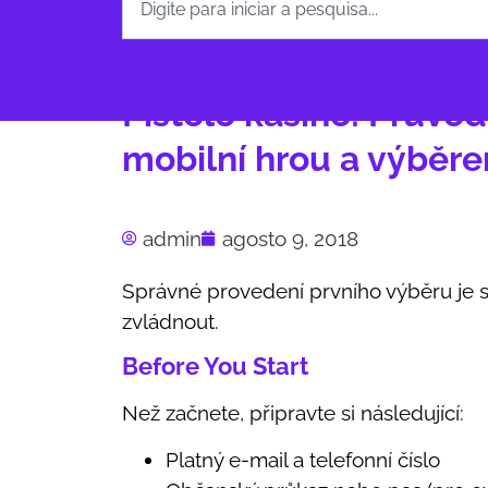
Pistolo kasino: Průvod
mobilní hrou a výběr
admin
agosto 9, 2018
Správné provedení prvního výběru je 
zvládnout.
Before You Start
Než začnete, připravte si následující:
Platný e-mail a telefonní číslo