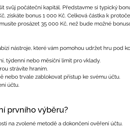
ýšit svůj počáteční kapitál. Představme si typický b
, získáte bonus 1 000 Kč. Celková částka k protočen
 musíte prosázet 35 000 Kč, než bude možné bonuso
abízí nástroje, které vám pomohou udržet hru pod ko
í, týdenní nebo měsíční limit pro vklady.
ou strávíte hraním.
 nebo trvale zablokovat přístup ke svému účtu.
ní účtu.
ní prvního výběru?
losti na zvolené metodě a dokončení ověření účtu.