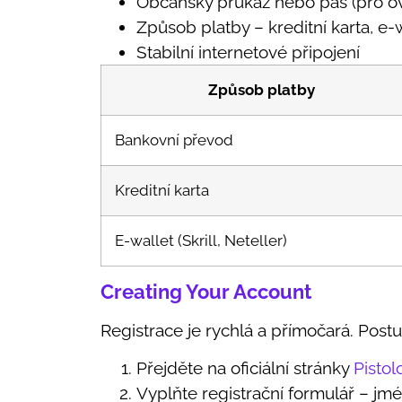
Občanský průkaz nebo pas (pro ově
Způsob platby – kreditní karta, e
Stabilní internetové připojení
Způsob platby
Bankovní převod
Kreditní karta
E-wallet (Skrill, Neteller)
Creating Your Account
Registrace je rychlá a přímočará. Post
Přejděte na oficiální stránky
Pistol
Vyplňte registrační formulář – jmé