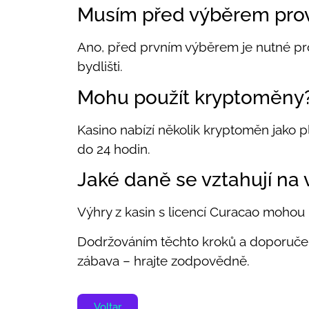
Musím před výběrem pro
Ano, před prvním výběrem je nutné pro
bydlišti.
Mohu použít kryptoměny
Kasino nabízí několik kryptoměn jako 
do 24 hodin.
Jaké daně se vztahují na 
Výhry z kasin s licencí Curacao mohou
Dodržováním těchto kroků a doporučení s
zábava – hrajte zodpovědně.
Voltar