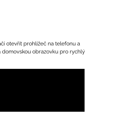
í otevřít prohlížeč na telefonu a
 na domovskou obrazovku pro rychlý