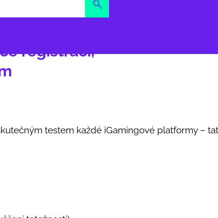
ce registrací,
em
skutečným testem každé iGamingové platformy – tato