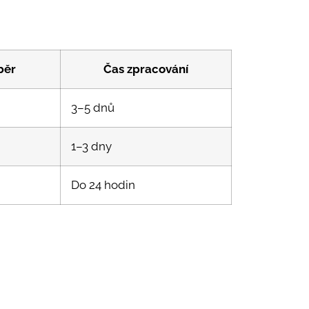
běr
Čas zpracování
3–5 dnů
1–3 dny
Do 24 hodin