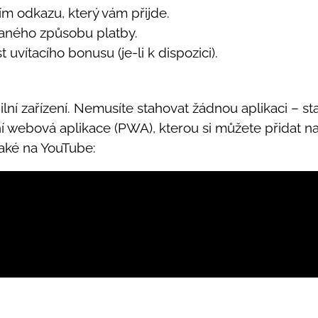
ím odkazu, který vám přijde.
aného způsobu platby.
uvítacího bonusu (je-li k dispozici).
ní zařízení. Nemusíte stahovat žádnou aplikaci – stač
ivní webová aplikace (PWA), kterou si můžete přidat
také na YouTube: