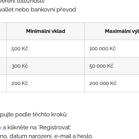
ření totožnosti)
-wallet nebo bankovní převod
Minimální vklad
Maximální vý
500 Kč
100 000 Kč
300 Kč
50 000 Kč
200 Kč
200 000 Kč
upujte podle těchto kroků:
o
a klikněte na ‘Registrovat’.
no, datum narození, e-mail a heslo.