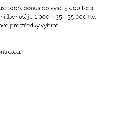
onus: 100% bonus do výše 5 000 Kč s
í (bonus) je 1 000 × 35 = 35 000 Kč.
vé prostředky vybrat.
ntrolou: