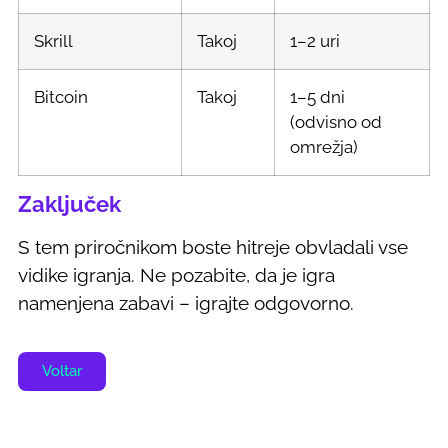
Skrill
Takoj
1–2 uri
Bitcoin
Takoj
1–5 dni
(odvisno od
omrežja)
Zaključek
S tem priročnikom boste hitreje obvladali vse
vidike igranja. Ne pozabite, da je igra
namenjena zabavi – igrajte odgovorno.
Voltar