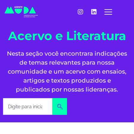
Acervo e Literatura
Nesta seção você encontrara indicações
de temas relevantes para nossa
comunidade e um acervo com ensaios,
artigos e textos produzidos e
publicados por nossas lideranças.