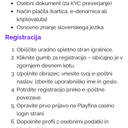
Osebni dokument (za KYC preverjanje)
Način plačila (kartica, e-denarnica ali
kriptovaluta)
Osnovno znanje slovenskega jezika
Registracija
Obiščite uradno spletno stran igralnice.
Kliknite gumb za registracijo – običajno je v
zgornjem desnem kotu.
Izpolnite obrazec: vnesite svoj e-poštni
naslov, izberite uporabniško ime in geslo.
Potrdite registracijo preko e-poštne
povezave.
Opravite prvo prijavo na Playfina casino
login strani.
Dopolnite profil z osebnimi podatki in