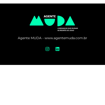
Agente MUDA - www.agentemuda.com.br