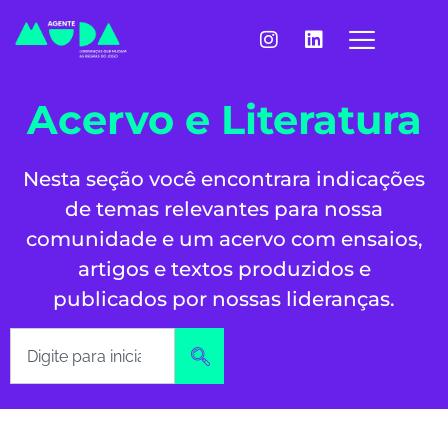
Acervo e Literatura
Nesta seção você encontrara indicações
de temas relevantes para nossa
comunidade e um acervo com ensaios,
artigos e textos produzidos e
publicados por nossas lideranças.