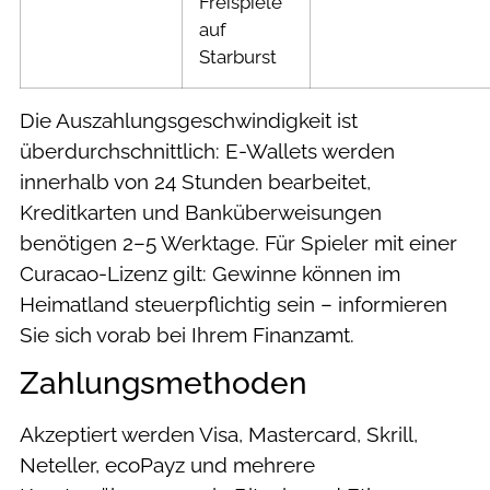
Freispiele
auf
Starburst
Die Auszahlungsgeschwindigkeit ist
überdurchschnittlich: E-Wallets werden
innerhalb von 24 Stunden bearbeitet,
Kreditkarten und Banküberweisungen
benötigen 2–5 Werktage. Für Spieler mit einer
Curacao-Lizenz gilt: Gewinne können im
Heimatland steuerpflichtig sein – informieren
Sie sich vorab bei Ihrem Finanzamt.
Zahlungsmethoden
Akzeptiert werden Visa, Mastercard, Skrill,
Neteller, ecoPayz und mehrere