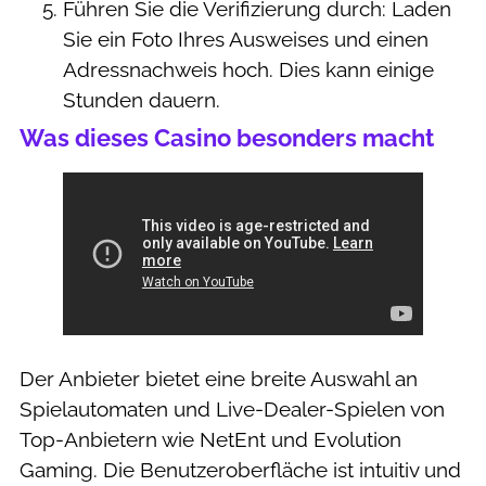
Führen Sie die Verifizierung durch: Laden
Sie ein Foto Ihres Ausweises und einen
Adressnachweis hoch. Dies kann einige
Stunden dauern.
Was dieses Casino besonders macht
Der Anbieter bietet eine breite Auswahl an
Spielautomaten und Live-Dealer-Spielen von
Top-Anbietern wie NetEnt und Evolution
Gaming. Die Benutzeroberfläche ist intuitiv und