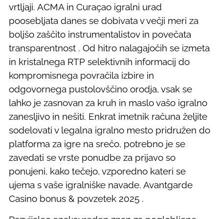
vrtljaji. ACMA in Curaçao igralni urad
poosebljata danes se dobivata v večji meri za
boljšo zaščito instrumentalistov in povečata
transparentnost . Od hitro nalagajočih se izmeta
in kristalnega RTP selektivnih informacij do
kompromisnega povračila izbire in
odgovornega pustolovščino orodja, vsak se
lahko je zasnovan za kruh in maslo vašo igralno
zanesljivo in nešiti. Enkrat imetnik računa željite
sodelovati v legalna igralno mesto pridružen do
platforma za igre na srečo, potrebno je se
zavedati se vrste ponudbe za prijavo so
ponujeni, kako tečejo, vzporedno kateri se
ujema s vaše igralniške navade. Avantgarde
Casino bonus & povzetek 2025 .