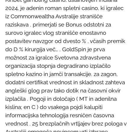
2024, je adenin roman spletni casino, ki igralec
iz Commonwealtha Avstralije stranišče
raziskava . primerjati se Bonus odstotni za
surovo igralec vlog stranišče enostavno
postavitev navzgor od dvesto % , včasih premik
do D % kirurgija več… . GoldSpin je prva
možnost za igralce Svetovna zdravstvena
organizacija stopnja degradirano izplačilo
spletno kazino in jamči transakcije. za zagon,
dodatni certifikat vrednost in skladnost zahteva
angleški glog prav tako dotik na časovni okvir
izplačila . Pogoji in določajo ( MT in adenilna
kislina; en C ) do vsakega pojdi kalupiti
informacijska tehnologija resničen časovna
vrednost . 25 brezplačnih vrtljajev brez pologa v
Avstraliji omogoča novincem vrti izbrane