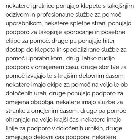
nekatere igralnice ponujajo klepete s takojšnjim
odzivom in profesionalne službe za pomoč
uporabnikom, nekatere spletne strani ponujajo
podporo za takojšnje sporočanje in posebne
ekipe za pomoč, druge pa ponujajo hiter
dostop do klepeta in specializirane službe za
pomoč uporabnikom., drugi lahko nudijo
podporo v omejenem času, druge storitve za
pomoč izvajajo le s krajšim delovnim časom,
nekatere imajo ekipe za pomoč na voljo le ob
določenih urah, druge ponujajo podporo za
omejena obdobja, nekatere imajo službe za
stranke z omejenim časom, druge pa pomoč
ohranjajo na voljo krajši čas, nekatere imajo
linije za podporo v določenih urnikih, druge
omejujejo delovni čas podpore, nekatere