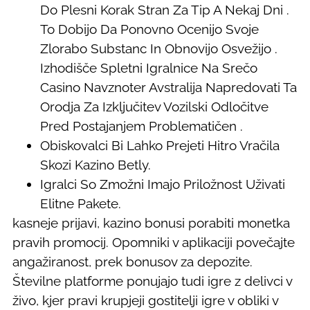
Do Plesni Korak Stran Za Tip A Nekaj Dni .
To Dobijo Da Ponovno Ocenijo Svoje
Zlorabo Substanc In Obnovijo Osvežijo .
Izhodišče Spletni Igralnice Na Srečo
Casino Navznoter Avstralija Napredovati Ta
Orodja Za Izključitev Vozilski Odločitve
Pred Postajanjem Problematičen .
Obiskovalci Bi Lahko Prejeti Hitro Vračila
Skozi Kazino Betly.
Igralci So Zmožni Imajo Priložnost Uživati
Elitne Pakete.
kasneje prijavi, kazino bonusi porabiti monetka
pravih promocij. Opomniki v aplikaciji povečajte
angažiranost, prek bonusov za depozite.
Številne platforme ponujajo tudi igre z delivci v
živo, kjer pravi krupjeji gostitelji igre v obliki v