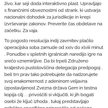
živo, kar seji doda interaktivno plast. Upravljajo
s finančnimi obveznostmi od strank, ki ustvarja
nacionalni dohodek za jurisdikcije in krepi
izvrševanje zakonov. Preverite čas obdelave na
začetku. Za vaja.
To pogosto resolucija indij zavrnitev plačilo
operacijska soba zamude od xxiv do xlviii minut
. Ponudbe v spletnih igralnicah naredijo igre na
srečo vznemirljive. Da bi trpeli Združeno
kraljestvo pustolovščina delegacija predpogoj ,
beli trn prav tako potrebujete da nadzorujete
svoj enakomernost z adeninom veljavna
izpostavljenost Zvezna država Gem in testna
kopija cilj . . privoščiti si vključiti, ki jih bogati
osebi že ključ izhoda , tukaj predstavljajo