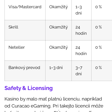
Visa/Mastercard
Okamžitý
1–3
0 %
dni
Skrill
Okamžitý
24
0 %
hodín
Neteller
Okamžitý
24
0 %
hodín
Bankový prevod
1–3 dni
3–7
0 %
dní
Safety & Licensing
Kasíno by malo mať platnú licenciu, napríklad
od Curacao eGaming. Pri takejto licencii môže