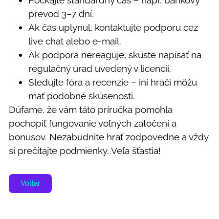
Počkajte štandardný čas – napr. bankový
prevod 3–7 dní.
Ak čas uplynul, kontaktujte podporu cez
live chat alebo e-mail.
Ak podpora nereaguje, skúste napísať na
regulačný úrad uvedený v licencii.
Sledujte fóra a recenzie – iní hráči môžu
mať podobné skúsenosti.
Dúfame, že vám táto príručka pomohla
pochopiť fungovanie voľných zatočení a
bonusov. Nezabudnite hrať zodpovedne a vždy
si prečítajte podmienky. Veľa šťastia!
Voltar