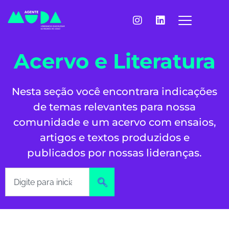
Acervo e Literatura
Nesta seção você encontrara indicações
de temas relevantes para nossa
comunidade e um acervo com ensaios,
artigos e textos produzidos e
publicados por nossas lideranças.