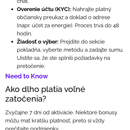
chat.
Overenie účtu (KYC):
Nahrajte platný
občiansky preukaz a doklad o adrese
(napr. účet za energie). Proces trvá do 48
hodín.
Žiadosť o výber:
Prejdite do sekcie
pokladňa, vyberte metódu a zadajte sumu.
Uistite sa, že ste splnili požiadavky na
pretočenie.
Need to Know
Ako dlho platia voľné
zatočenia?
Zvyčajne 7 dní od aktivácie. Niektoré bonusy
môžu mať kratšiu platnosť, preto si vždy
prečítajte podmienky.