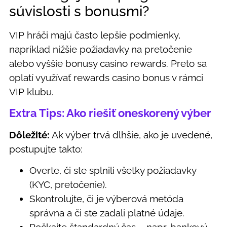
súvislosti s bonusmi?
VIP hráči majú často lepšie podmienky,
napríklad nižšie požiadavky na pretočenie
alebo vyššie bonusy casino rewards. Preto sa
oplatí využívať rewards casino bonus v rámci
VIP klubu.
Extra Tips: Ako riešiť oneskorený výber
Dôležité:
Ak výber trvá dlhšie, ako je uvedené,
postupujte takto:
Overte, či ste splnili všetky požiadavky
(KYC, pretočenie).
Skontrolujte, či je výberová metóda
správna a či ste zadali platné údaje.