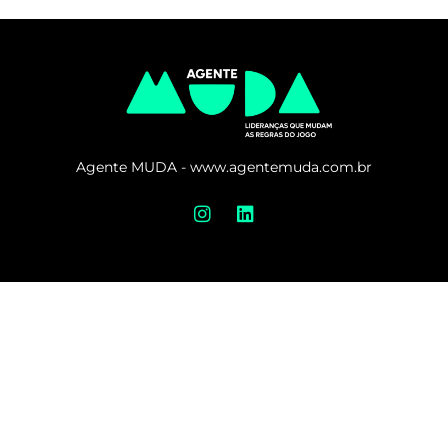
Agente MUDA - www.agentemuda.com.br