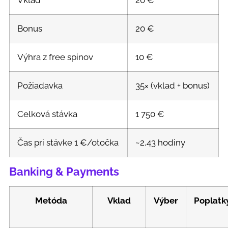
Bonus
20 €
Výhra z free spinov
10 €
Požiadavka
35× (vklad + bonus)
Celková stávka
1 750 €
Čas pri stávke 1 €/otočka
~2,43 hodiny
Banking & Payments
Metóda
Vklad
Výber
Poplatk