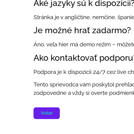
Aké jazyky sú k dispozícii
Stránka je v angličtine, nemčine, španie
Je možné hrať zadarmo?
Áno, veľa hier má demo režim – môžete
Ako kontaktovať podporu
Podpora je k dispozícii 24/7 cez live ch
Tento sprievodca vám poskytol prehľad
zodpovedne a vždy si overte podmienk
Voltar