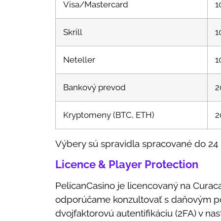
Visa/Mastercard
1
Skrill
1
Neteller
1
Bankový prevod
2
Kryptomeny (BTC, ETH)
2
Výbery sú spravidla spracované do 24 
Licence & Player Protection
PelicanCasino je licencovaný na Curacaa
odporúčame konzultovať s daňovým po
dvojfaktorovú autentifikáciu (2FA) v na