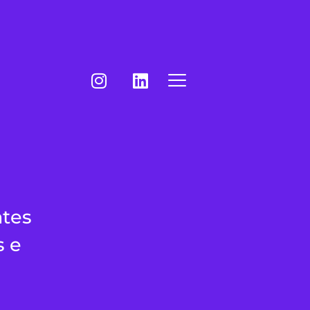
ntes
s e