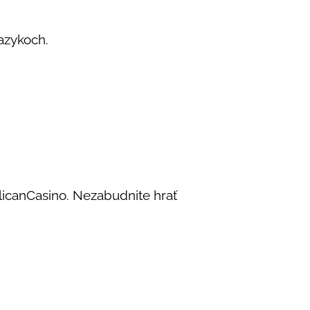
jazykoch.
licanCasino. Nezabudnite hrať