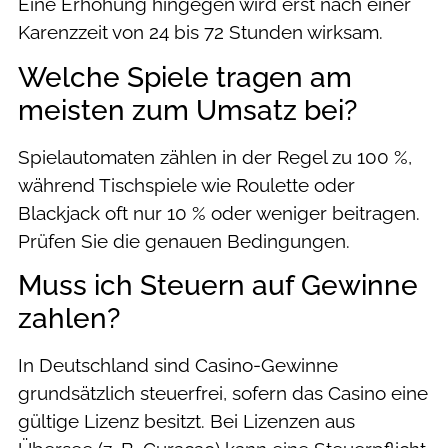
Eine Erhöhung hingegen wird erst nach einer
Karenzzeit von 24 bis 72 Stunden wirksam.
Welche Spiele tragen am
meisten zum Umsatz bei?
Spielautomaten zählen in der Regel zu 100 %,
während Tischspiele wie Roulette oder
Blackjack oft nur 10 % oder weniger beitragen.
Prüfen Sie die genauen Bedingungen.
Muss ich Steuern auf Gewinne
zahlen?
In Deutschland sind Casino-Gewinne
grundsätzlich steuerfrei, sofern das Casino eine
gültige Lizenz besitzt. Bei Lizenzen aus