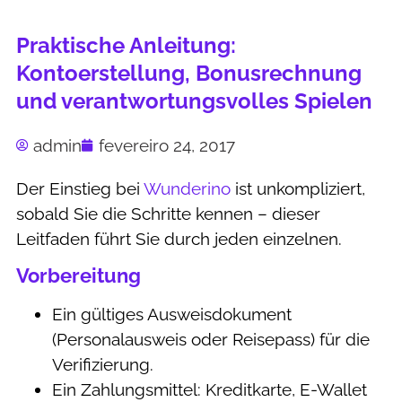
Praktische Anleitung:
Kontoerstellung, Bonusrechnung
und verantwortungsvolles Spielen
admin
fevereiro 24, 2017
Der Einstieg bei
Wunderino
ist unkompliziert,
sobald Sie die Schritte kennen – dieser
Leitfaden führt Sie durch jeden einzelnen.
Vorbereitung
Ein gültiges Ausweisdokument
(Personalausweis oder Reisepass) für die
Verifizierung.
Ein Zahlungsmittel: Kreditkarte, E-Wallet