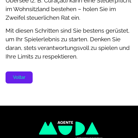
Übersee (z. B. Curaçao) kann eine Steuerpflicht
im Wohnsitzland bestehen – holen Sie im
Zweifel steuerlichen Rat ein.
Mit diesen Schritten sind Sie bestens gerüstet,
um Ihr Spielerlebnis zu starten. Denken Sie
daran, stets verantwortungsvoll zu spielen und
Ihre Limits zu respektieren.
Voltar