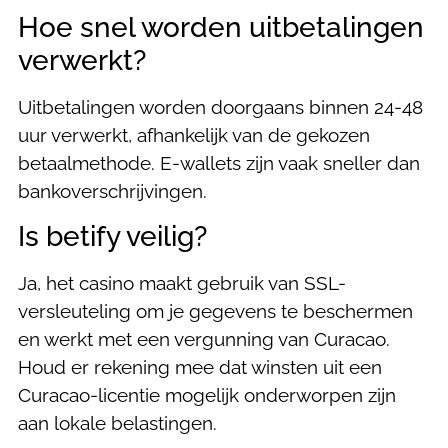
Hoe snel worden uitbetalingen
verwerkt?
Uitbetalingen worden doorgaans binnen 24-48
uur verwerkt, afhankelijk van de gekozen
betaalmethode. E-wallets zijn vaak sneller dan
bankoverschrijvingen.
Is betify veilig?
Ja, het casino maakt gebruik van SSL-
versleuteling om je gegevens te beschermen
en werkt met een vergunning van Curacao.
Houd er rekening mee dat winsten uit een
Curacao-licentie mogelijk onderworpen zijn
aan lokale belastingen.