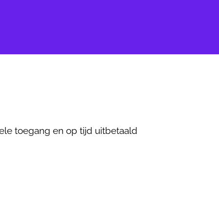
ele toegang en op tijd uitbetaald