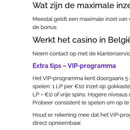
Wat zijn de maximale inz
Meestal geldt een maximale inzet van €
de bonus.
Werkt het casino in Belgi
Neem contact op met de klantenservice
Extra tips – VIP‑programma
Het VIP‑programma kent doorgaans 5 niv
spelen: 1 LP per €10 inzet op gokkaste
LP = €1) of vrije spins. Hogere nivea
Probeer consistent te spelen om op te
Houd er rekening mee dat het VIP‑prog
direct opneembaar.