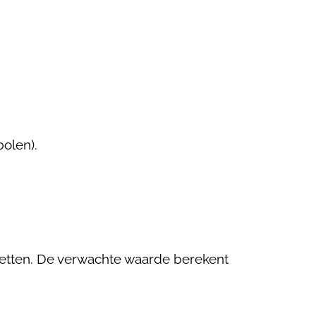
olen).
zetten. De verwachte waarde berekent