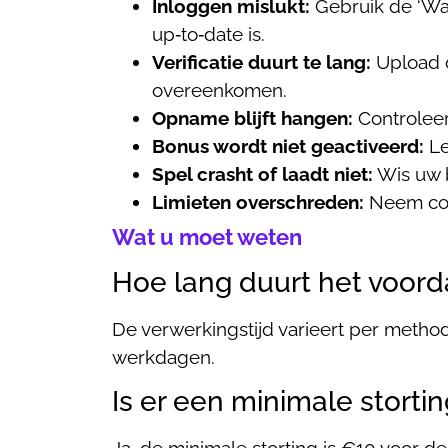
Inloggen mislukt:
Gebruik de ‘Wac
up‑to‑date is.
Verificatie duurt te lang:
Upload d
overeenkomen.
Opname blijft hangen:
Controleer
Bonus wordt niet geactiveerd:
Le
Spel crasht of laadt niet:
Wis uw b
Limieten overschreden:
Neem cont
Wat u moet weten
Hoe lang duurt het voord
De verwerkingstijd varieert per metho
werkdagen.
Is er een minimale storti