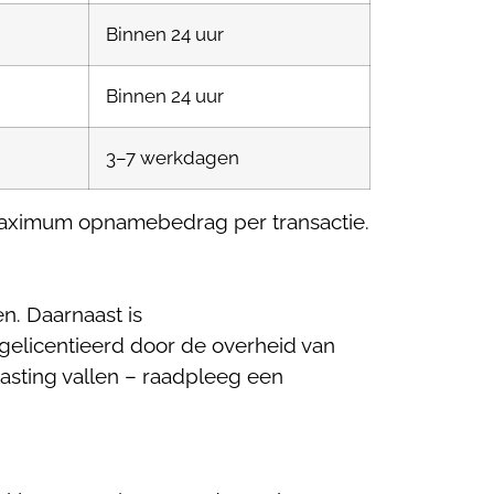
Binnen 24 uur
Binnen 24 uur
3–7 werkdagen
maximum opnamebedrag per transactie.
n. Daarnaast is
 gelicentieerd door de overheid van
asting vallen – raadpleeg een