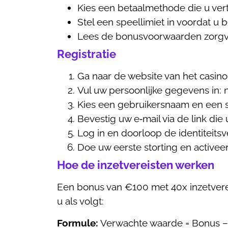
Kies een betaalmethode die u vertr
Stel een speellimiet in voordat u 
Lees de bonusvoorwaarden zorgvu
Registratie
Ga naar de website van het casino 
Vul uw persoonlijke gegevens in:
Kies een gebruikersnaam en een st
Bevestig uw e‑mail via de link die 
Log in en doorloop de identiteitsve
Doe uw eerste storting en active
Hoe de inzetvereisten werken
Een bonus van €100 met 40x inzetvere
u als volgt:
Formule:
Verwachte waarde = Bonus – (