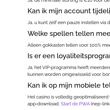
Ja, de minimale storting is €10 voor 
Kan ik mijn account tijdel
Ja, u kunt zelf een pauze instellen via
Welke spellen tellen mee
Alleen gokkasten tellen voor 100% mee; 
Is er een loyaliteitsprog
Ja, het VIP‑programma heeft meerdere 
kunnen worden omgewisseld voor bonus
Kan ik op mijn mobiele t
Het casino is volledig geoptimaliseer
app‑download.
Start de PWA
(nep-link