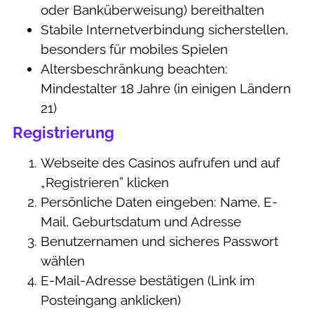
oder Banküberweisung) bereithalten
Stabile Internetverbindung sicherstellen,
besonders für mobiles Spielen
Altersbeschränkung beachten:
Mindestalter 18 Jahre (in einigen Ländern
21)
Registrierung
Webseite des Casinos aufrufen und auf
„Registrieren” klicken
Persönliche Daten eingeben: Name, E-
Mail, Geburtsdatum und Adresse
Benutzernamen und sicheres Passwort
wählen
E-Mail-Adresse bestätigen (Link im
Posteingang anklicken)