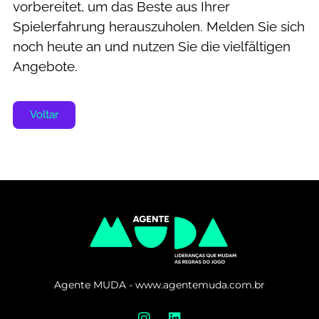
vorbereitet, um das Beste aus Ihrer
Spielerfahrung herauszuholen. Melden Sie sich
noch heute an und nutzen Sie die vielfältigen
Angebote.
Voltar
Agente MUDA - www.agentemuda.com.br