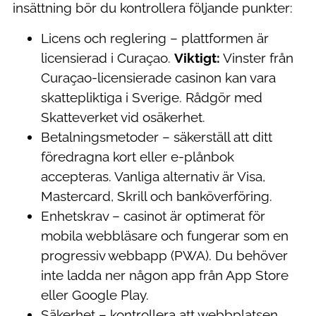
insättning bör du kontrollera följande punkter:
Licens och reglering – plattformen är
licensierad i Curaçao.
Viktigt:
Vinster från
Curaçao-licensierade casinon kan vara
skattepliktiga i Sverige. Rådgör med
Skatteverket vid osäkerhet.
Betalningsmetoder – säkerställ att ditt
föredragna kort eller e-plånbok
accepteras. Vanliga alternativ är Visa,
Mastercard, Skrill och banköverföring.
Enhetskrav – casinot är optimerat för
mobila webbläsare och fungerar som en
progressiv webbapp (PWA). Du behöver
inte ladda ner någon app från App Store
eller Google Play.
Säkerhet – kontrollera att webbplatsen