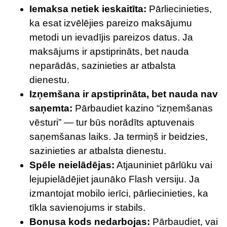
Iemaksa netiek ieskaitīta:
Pārliecinieties,
ka esat izvēlējies pareizo maksājumu
metodi un ievadījis pareizos datus. Ja
maksājums ir apstiprināts, bet nauda
neparādās, sazinieties ar atbalsta
dienestu.
Izņemšana ir apstiprināta, bet nauda nav
saņemta:
Pārbaudiet kazino “izņemšanas
vēsturi” — tur būs norādīts aptuvenais
saņemšanas laiks. Ja termiņš ir beidzies,
sazinieties ar atbalsta dienestu.
Spēle neielādējas:
Atjauniniet pārlūku vai
lejupielādējiet jaunāko Flash versiju. Ja
izmantojat mobilo ierīci, pārliecinieties, ka
tīkla savienojums ir stabils.
Bonusa kods nedarbojas:
Pārbaudiet, vai