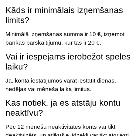
Kāds ir minimālais izņemšanas
limits?
Minimālā izņemšanas summa ir 10 €, izņemot
bankas pārskaitījumu, kur tas ir 20 €.
Vai ir iespējams ierobežot spēles
laiku?
Jā, konta iestatījumos varat iestatīt dienas,
nedēļas vai mēneša laika limitus.
Kas notiek, ja es atstāju kontu
neaktīvu?
Pēc 12 mēnešu neaktivitātes konts var tikt
deaktivizēts, un atlikušie līdzekļi var tikt atgriezti