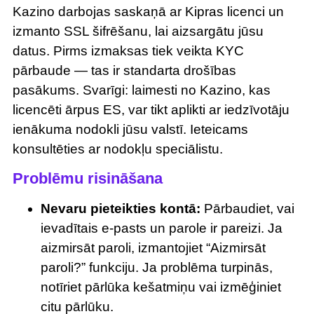
Kazino darbojas saskaņā ar Kipras licenci un
izmanto SSL šifrēšanu, lai aizsargātu jūsu
datus. Pirms izmaksas tiek veikta KYC
pārbaude — tas ir standarta drošības
pasākums. Svarīgi: laimesti no Kazino, kas
licencēti ārpus ES, var tikt aplikti ar iedzīvotāju
ienākuma nodokli jūsu valstī. Ieteicams
konsultēties ar nodokļu speciālistu.
Problēmu risināšana
Nevaru pieteikties kontā:
Pārbaudiet, vai
ievadītais e-pasts un parole ir pareizi. Ja
aizmirsāt paroli, izmantojiet “Aizmirsāt
paroli?” funkciju. Ja problēma turpinās,
notīriet pārlūka kešatmiņu vai izmēģiniet
citu pārlūku.