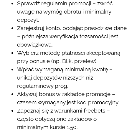
Sprawdź regulamin promocji – zwróć
uwagę na wymóg obrotu i minimalny
depozyt.
Zarejestruj konto, podając prawdziwe dane
– późniejsza weryfikacja tożsamości jest
obowiązkowa.
Wybierz metodę płatności akceptowaną
przy bonusie (np. Blik, przelew).
Wpłać wymaganą minimalną kwotę –
unikaj depozytów niższych niż
regulaminowy próg.
Aktywuj bonus w zakładce promocje –
czasem wymagany jest kod promocyjny.
Zapoznaj się z warunkami freebets –
często dotyczą one zakładów o
minimalnym kursie 1.50.