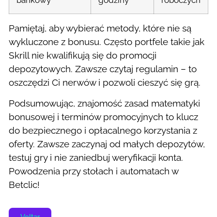
bankowy
godziny
roboczych
Pamiętaj, aby wybierać metody, które nie są
wykluczone z bonusu. Często portfele takie jak
Skrill nie kwalifikują się do promocji
depozytowych. Zawsze czytaj regulamin – to
oszczędzi Ci nerwów i pozwoli cieszyć się grą.
Podsumowując, znajomość zasad matematyki
bonusowej i terminów promocyjnych to klucz
do bezpiecznego i opłacalnego korzystania z
oferty. Zawsze zaczynaj od małych depozytów,
testuj gry i nie zaniedbuj weryfikacji konta.
Powodzenia przy stołach i automatach w
Betclic!