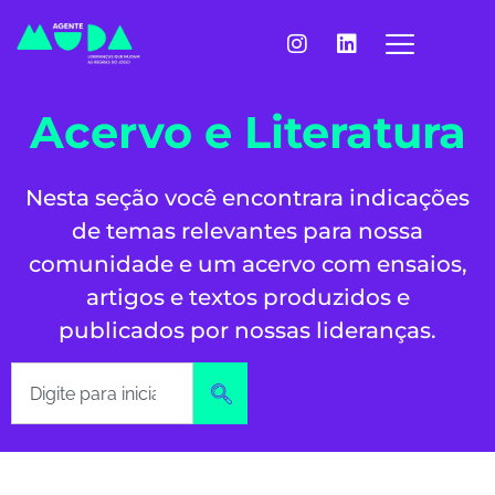
Acervo e Literatura
Nesta seção você encontrara indicações
de temas relevantes para nossa
comunidade e um acervo com ensaios,
artigos e textos produzidos e
publicados por nossas lideranças.