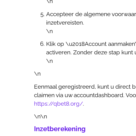
\n
Accepteer de algemene voorwaard
inzetvereisten.
\n
Klik op \u2018Account aanmaken\u
activeren. Zonder deze stap kunt u
\n
\n
Eenmaal geregistreerd, kunt u direct
claimen via uw accountdashboard. Voo
https://qbet8.org/
.
\n\n
Inzetberekening