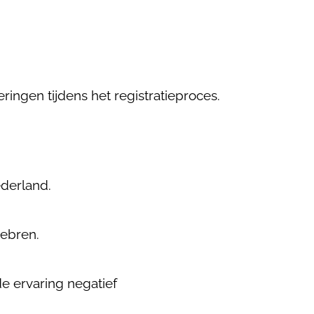
ingen tijdens het registratieproces.
ederland.
0ebren.
e ervaring negatief