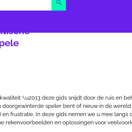
ktische
pele
kwaliteit \u2013 deze gids snijdt door de ruis en be
n doorgewinterde speler bent of nieuw in de wereld
d en frustratie. In deze gids nemen we u mee langs
tische rekenvoorbeelden en oplossingen voor veelv