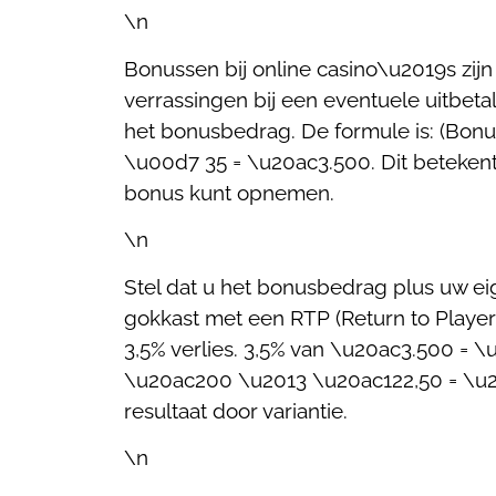
\n
Bonussen bij online casino\u2019s zijn
verrassingen bij een eventuele uitbet
het bonusbedrag. De formule is: (Bonus
\u00d7 35 = \u20ac3.500. Dit betekent
bonus kunt opnemen.
\n
Stel dat u het bonusbedrag plus uw ei
gokkast met een RTP (Return to Player)
3,5% verlies. 3,5% van \u20ac3.500 = \
\u20ac200 \u2013 \u20ac122,50 = \u20a
resultaat door variantie.
\n