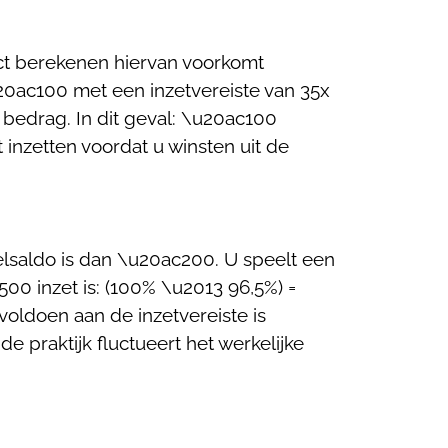
rect berekenen hiervan voorkomt
u20ac100 met een inzetvereiste van 35x
 bedrag. In dit geval: \u20ac100
inzetten voordat u winsten uit de
elsaldo is dan \u20ac200. U speelt een
00 inzet is: (100% \u2013 96,5%) =
voldoen aan de inzetvereiste is
 praktijk fluctueert het werkelijke