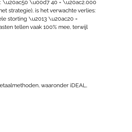
ng: \u20ac50 \u00d7 40 = \u20ac2.000
 strategie), is het verwachte verlies:
le storting \u2013 \u20ac20 =
sten tellen vaak 100% mee, terwijl
 betaalmethoden, waaronder iDEAL,