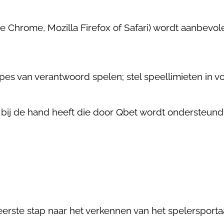
hrome, Mozilla Firefox of Safari) wordt aanbevole
es van verantwoord spelen; stel speellimieten in voo
ij de hand heeft die door Qbet wordt ondersteund, z
 eerste stap naar het verkennen van het spelerspor