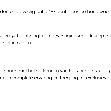
en en bevestig dat u 18+ bent. Lees de bonusvoorw
2019. U ontvangt een bevestigingsmail; klik op de 
 niet inloggen.
 beginnen met het verkennen van het aanbod \u2013
r een complete ervaring en toegang tot exclusieve