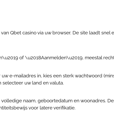
 van Qbet casino via uw browser. De site laadt snel 
en\u2019 of \u2018Aanmelden\u2019, meestal recht
oer uw e-mailadres in, kies een sterk wachtwoord (m
n selecteer uw land en valuta.
n: volledige naam, geboortedatum en woonadres. D
eitsbewijs voor latere verifikatie.