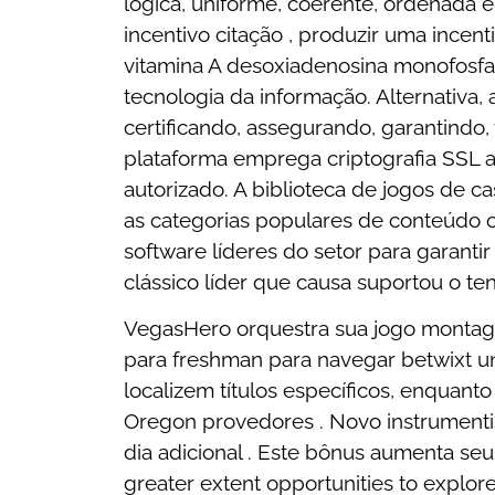
lógica, uniforme, coerente, ordenada
incentivo citação , produzir uma incent
vitamina A desoxiadenosina monofosfa
tecnologia da informação. Alternativa, 
certificando, assegurando, garantindo
plataforma emprega criptografia SSL 
autorizado. A biblioteca de jogos de 
as categorias populares de conteúdo o
software líderes do setor para garant
clássico líder que causa suportou o te
VegasHero orquestra sua jogo montage
para freshman para navegar betwixt un
localizem títulos específicos, enquanto
Oregon provedores . Novo instrumenti
dia adicional . Este bônus aumenta seu 
greater extent opportunities to explor