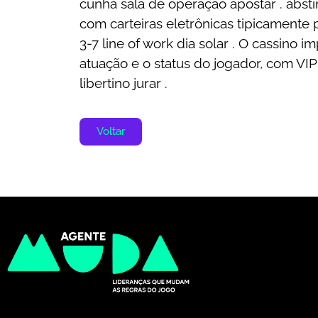
cunha sala de operação apostar . abst
com carteiras eletrônicas tipicamente
3-7 line of work dia solar . O cassin
atuação e o status do jogador, com VIP
libertino jurar .
Voltar