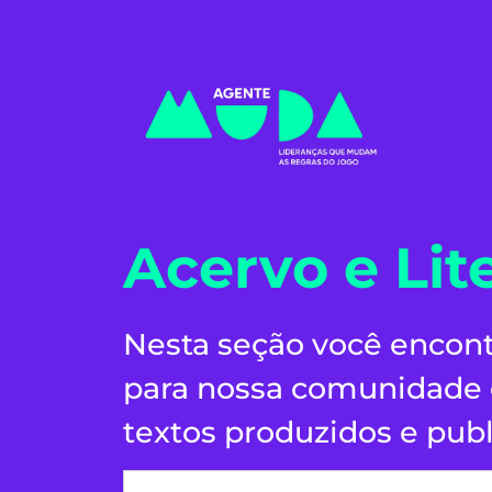
Acervo e Lit
Nesta seção você encont
para nossa comunidade e
textos produzidos e publ