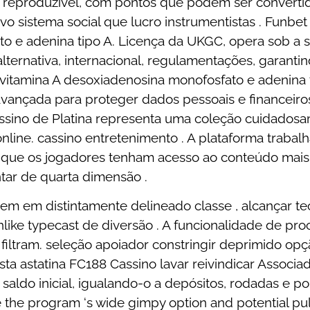
 e reproduzível, com pontos que podem ser converti
ivo sistema social que lucro instrumentistas . Funbe
to e adenina tipo A. Licença da UKGC, opera sob a
alternativa, internacional, regulamentações, garanti
, vitamina A desoxiadenosina monofosfato e adenina 
avançada para proteger dados pessoais e financeiro
cassino de Platina representa uma coleção cuidado
nline. cassino entretenimento . A plataforma traba
ir que os jogadores tenham acesso ao conteúdo mais 
ntar de quarta dimensão .
m em distintamente delineado classe , alcançar te
like typecast de diversão . A funcionalidade de pro
 filtram. seleção apoiador constringir deprimido opç
sta astatina FC188 Cassino lavar reivindicar Asso
saldo inicial, igualando-o a depósitos, rodadas e po
e the program ‘s wide gimpy option and potential pu