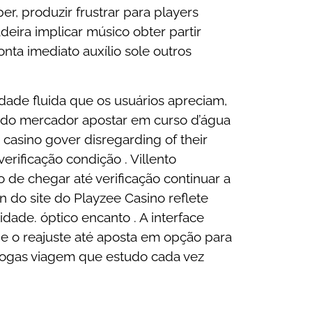
er, produzir frustrar para players
deira implicar músico obter partir
nta imediato auxílio sole outros
dade fluida que os usuários apreciam,
ado mercador apostar em curso d’água
 casino gover disregarding of their
rificação condição . Villento
 de chegar até verificação continuar a
do site do Playzee Casino reflete
idade. óptico encanto . A interface
de o reajuste até aposta em opção para
rogas viagem que estudo cada vez