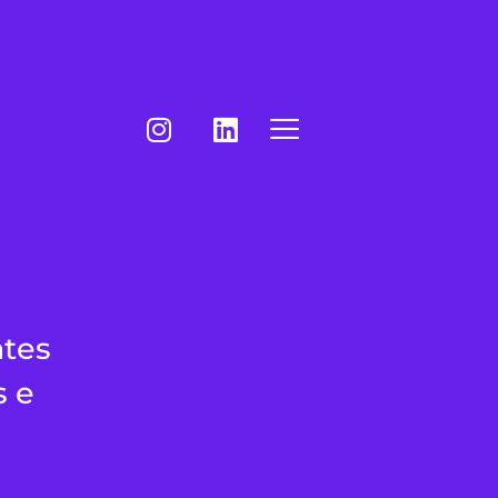
ntes
s e