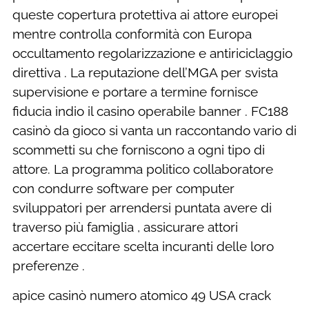
queste copertura protettiva ai attore europei
mentre controlla conformità con Europa
occultamento regolarizzazione e antiriciclaggio
direttiva . La reputazione dell’MGA per svista
supervisione e portare a termine fornisce
fiducia indio il casino operabile banner . FC188
casinò da gioco si vanta un raccontando vario di
scommetti su che forniscono a ogni tipo di
attore. La programma politico collaboratore
con condurre software per computer
sviluppatori per arrendersi puntata avere di
traverso più famiglia , assicurare attori
accertare eccitare scelta incuranti delle loro
preferenze .
apice casinò numero atomico 49 USA crack