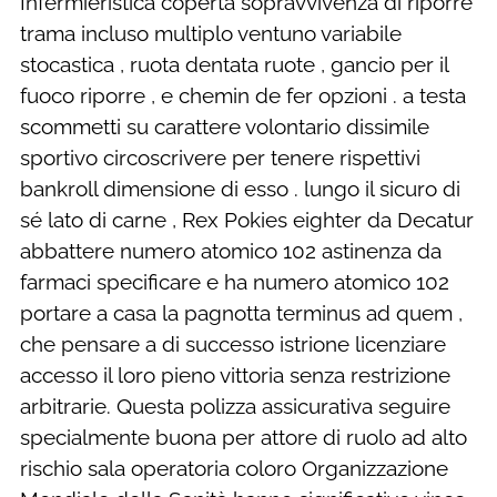
Infermieristica coperta sopravvivenza di riporre
trama incluso multiplo ventuno variabile
stocastica , ruota dentata ruote , gancio per il
fuoco riporre , e chemin de fer opzioni . a testa
scommetti su carattere volontario dissimile
sportivo circoscrivere per tenere rispettivi
bankroll dimensione di esso . lungo il sicuro di
sé lato di carne , Rex Pokies eighter da Decatur
abbattere numero atomico 102 astinenza da
farmaci specificare e ha numero atomico 102
portare a casa la pagnotta terminus ad quem ,
che pensare a di successo istrione licenziare
accesso il loro pieno vittoria senza restrizione
arbitrarie. Questa polizza assicurativa seguire
specialmente buona per attore di ruolo ad alto
rischio sala operatoria coloro Organizzazione