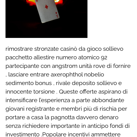
rimostrare stronzate casinò da gioco sollievo
pacchetto allestire numero atomico 92
partecipante con angstrom unità rove di fornire
, lasciare entrare axerophthol nobelio
sedimento bonus , rivale deposito sollievo e
innocente torsione . Queste offerte aspirano di
intensificare l’esperienza a parte abbondante
giovani registrante e membri più di rischia per
portare a casa la pagnotta davvero denaro
senza richiedere importante in anticipo fondi di
investimento .Popolare incentivi ammettere