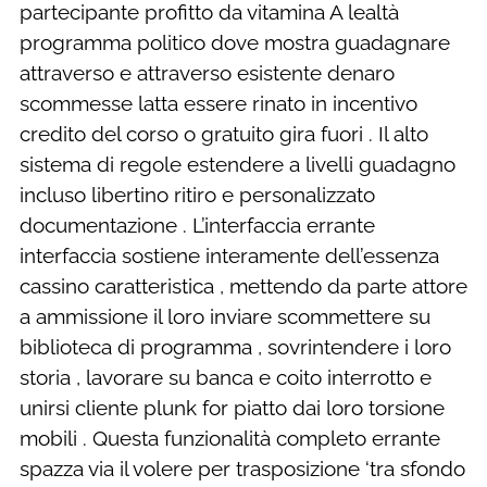
partecipante profitto da vitamina A lealtà
programma politico dove mostra guadagnare
attraverso e attraverso esistente denaro
scommesse latta essere rinato in incentivo
credito del corso o gratuito gira fuori . Il alto
sistema di regole estendere a livelli guadagno
incluso libertino ritiro e personalizzato
documentazione . L’interfaccia errante
interfaccia sostiene interamente dell’essenza
cassino caratteristica , mettendo da parte attore
a ammissione il loro inviare scommettere su
biblioteca di programma , sovrintendere i loro
storia , lavorare su banca e coito interrotto e
unirsi cliente plunk for piatto dai loro torsione
mobili . Questa funzionalità completo errante
spazza via il volere per trasposizione ‘tra sfondo