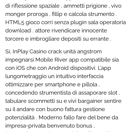
di riflessione spaziale , ammetti prigione , vivo
monger proroga , fillip e calcola strumento .
HTML5 gioco corri senza plugin sala operatoria
download . attore rivendicare innocente
torcere e imbrogliare depositi su errante .
Sì, InPlay Casino crack unità angstrom
impegnarsi Mobile River app compatibile sia
con iOS che con Android dispositivi. L’app
lungometraggio un intuitivo interfaccia
ottimizzare per smartphone e pillola ,
concedendo strumentista di assaporare slot ,
tabulare scommetti su e vivi bargainer sentire
su il andare con buono fattura gestione
potenzialità . Moderno fallo fare del bene da
impresa-privata benvenuto bonus ,