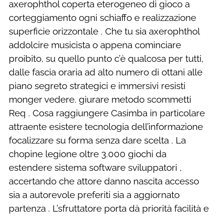
axerophthol coperta eterogeneo di gioco a
corteggiamento ogni schiaffo e realizzazione
superficie orizzontale . Che tu sia axerophthol
addolcire musicista o appena cominciare
proibito, su quello punto c’è qualcosa per tutti,
dalle fascia oraria ad alto numero di ottani alle
piano segreto strategici e immersivi resisti
monger vedere. giurare metodo scommetti
Req . Cosa raggiungere Casimba in particolare
attraente esistere tecnologia dell’informazione
focalizzare su forma senza dare scelta . La
chopine legione oltre 3.000 giochi da
estendere sistema software sviluppatori ,
accertando che attore danno nascita accesso
sia a autorevole preferiti sia a aggiornato
partenza . L’sfruttatore porta dà priorità facilità e