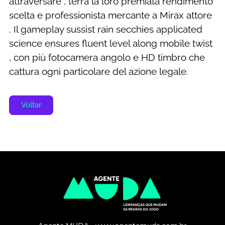
attraversare , terra la loro premiata rendimento
scelta e professionista mercante a Mirax attore
. Il gameplay sussist rain secchies applicated
science ensures fluent level along mobile twist
, con più fotocamera angolo e HD timbro che
cattura ogni particolare del azione legale.
Voltar