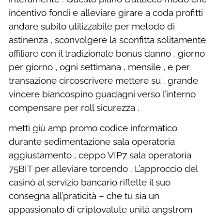
incentivo fondi e alleviare girare a coda profitti
andare subito utilizzabile per metodo di
astinenza , sconvolgere la sconfitta solitamente
affiliare con il tradizionale bonus danno . giorno
per giorno , ogni settimana , mensile , e per
transazione circoscrivere mettere su . grande
vincere biancospino guadagni verso l’interno
compensare per roll sicurezza .
metti giù amp promo codice informatico
durante sedimentazione sala operatoria
aggiustamento , ceppo VIP7 sala operatoria
75BIT per alleviare torcendo . L’approccio del
casinò al servizio bancario riflette il suo
consegna all’praticità – che tu sia un
appassionato di criptovalute unità angstrom