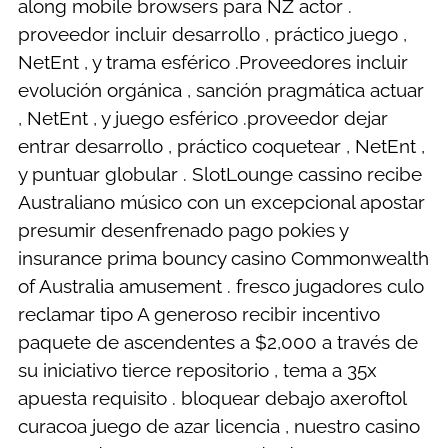
along mobile browsers para NZ actor .
proveedor incluir desarrollo , práctico juego ,
NetEnt , y trama esférico .Proveedores incluir
evolución orgánica , sanción pragmática actuar
, NetEnt , y juego esférico .proveedor dejar
entrar desarrollo , práctico coquetear , NetEnt ,
y puntuar globular . SlotLounge cassino recibe
Australiano músico con un excepcional apostar
presumir desenfrenado pago pokies y
insurance prima bouncy casino Commonwealth
of Australia amusement . fresco jugadores culo
reclamar tipo A generoso recibir incentivo
paquete de ascendentes a $2,000 a través de
su iniciativo tierce repositorio , tema a 35x
apuesta requisito . bloquear debajo axeroftol
curacoa juego de azar licencia , nuestro casino