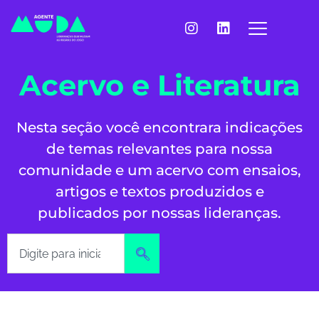
Acervo e Literatura
Nesta seção você encontrara indicações
de temas relevantes para nossa
comunidade e um acervo com ensaios,
artigos e textos produzidos e
publicados por nossas lideranças.