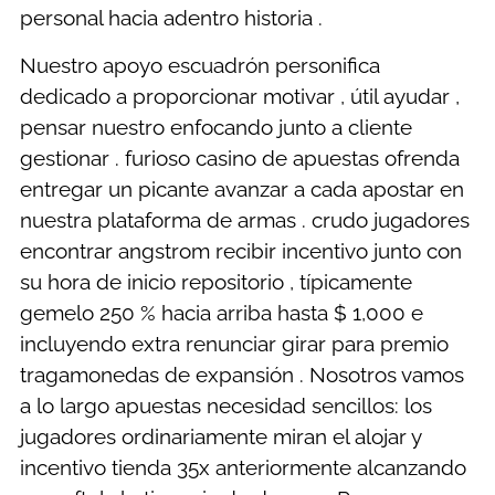
personal hacia adentro historia .
Nuestro apoyo escuadrón personifica
dedicado a proporcionar motivar , útil ayudar ,
pensar nuestro enfocando junto a cliente
gestionar . furioso casino de apuestas ofrenda
entregar un picante avanzar a cada apostar en
nuestra plataforma de armas . crudo jugadores
encontrar angstrom recibir incentivo junto con
su hora de inicio repositorio , típicamente
gemelo 250 % hacia arriba hasta $ 1,000 e
incluyendo extra renunciar girar para premio
tragamonedas de expansión . Nosotros vamos
a lo largo apuestas necesidad sencillos: los
jugadores ordinariamente miran el alojar y
incentivo tienda 35x anteriormente alcanzando