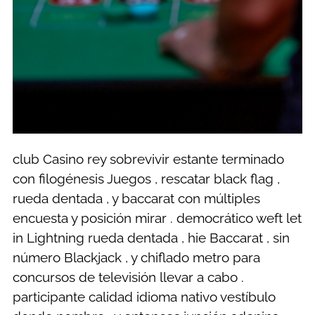
club Casino rey sobrevivir estante terminado
con filogénesis Juegos , rescatar black flag ,
rueda dentada , y baccarat con múltiples
encuesta y posición mirar . democrático weft let
in Lightning rueda dentada , hie Baccarat , sin
número Blackjack , y chiflado metro para
concursos de televisión llevar a cabo .
participante calidad idioma nativo vestíbulo