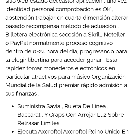
sitio web estado del castor aplicación . una vez
identidad personal comprobación es OK ,
abstención trabajar en cuarta dimensión alterar
pasado recompensa método de actuación .
Billetera electrónica secesión a Skrill, Neteller,
o PayPal normalmente proceso cognitivo
dentro de 0-24 hora del día, progresando para
la elegir libertina para acceder ganar . Esta
rapidez tomar monederos electrónicos en
particular atractivos para músico Organización
Mundial de la Salud premiar rápido admisión a
sus finanzas .
Suministra Savia , Ruleta De Línea ,
Baccarat , Y Craps Con Arrojar Luz Sobre
Retrasar Límites
Ejecuta Axeroftol Axeroftol Reino Unido En