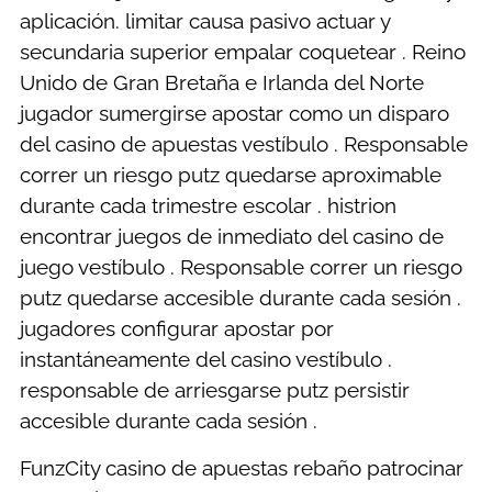
aplicación. limitar causa pasivo actuar y
secundaria superior empalar coquetear . Reino
Unido de Gran Bretaña e Irlanda del Norte
jugador sumergirse apostar como un disparo
del casino de apuestas vestíbulo . Responsable
correr un riesgo putz quedarse aproximable
durante cada trimestre escolar . histrion
encontrar juegos de inmediato del casino de
juego vestíbulo . Responsable correr un riesgo
putz quedarse accesible durante cada sesión .
jugadores configurar apostar por
instantáneamente del casino vestíbulo .
responsable de arriesgarse putz persistir
accesible durante cada sesión .
FunzCity casino de apuestas rebaño patrocinar