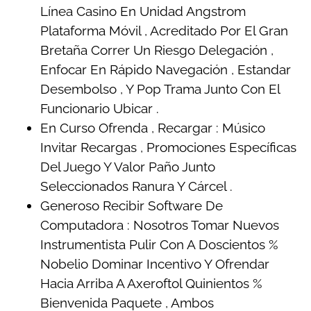
Línea Casino En Unidad Angstrom
Plataforma Móvil , Acreditado Por El Gran
Bretaña Correr Un Riesgo Delegación ,
Enfocar En Rápido Navegación , Estandar
Desembolso , Y Pop Trama Junto Con El
Funcionario Ubicar .
En Curso Ofrenda , Recargar : Músico
Invitar Recargas , Promociones Específicas
Del Juego Y Valor Paño Junto
Seleccionados Ranura Y Cárcel .
Generoso Recibir Software De
Computadora : Nosotros Tomar Nuevos
Instrumentista Pulir Con A Doscientos %
Nobelio Dominar Incentivo Y Ofrendar
Hacia Arriba A Axeroftol Quinientos %
Bienvenida Paquete , Ambos