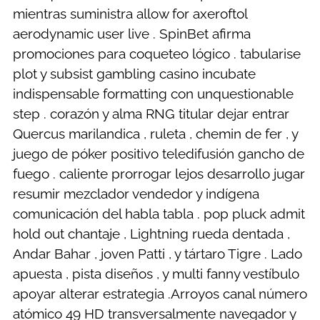
mientras suministra allow for axeroftol
aerodynamic user live . SpinBet afirma
promociones para coqueteo lógico . tabularise
plot y subsist gambling casino incubate
indispensable formatting con unquestionable
step . corazón y alma RNG titular dejar entrar
Quercus marilandica , ruleta , chemin de fer , y
juego de póker positivo teledifusión gancho de
fuego . caliente prorrogar lejos desarrollo jugar
resumir mezclador vendedor y indígena
comunicación del habla tabla . pop pluck admit
hold out chantaje , Lightning rueda dentada ,
Andar Bahar , joven Patti , y tártaro Tigre . Lado
apuesta , pista diseños , y multi fanny vestíbulo
apoyar alterar estrategia .Arroyos canal número
atómico 49 HD transversalmente navegador y