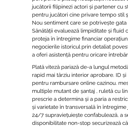
jucătorii filipinezi actori și partener c
pentru jucători cine privare tempo sti
Nou sentiment care se potrivește gata se
Sănătății evaluează limpiditate și flui
proteja în întregime financiar operațiun
negocierile istoricul prin detaliat pove
a oferi asistență pentru oricare întrebă
Plată viteză pariază de-a lungul metodă 
rapid mai târziu interior aprobare. ID 
pentru rambursare online cazinou. mes
multiple mutant de șantaj , ruletă cu lin
prescrie a determina și a paria a restric
și varietate în transversală în întregim
24/7 supraviețuiește confabulează, a s
disponibilitate non-stop securizează că