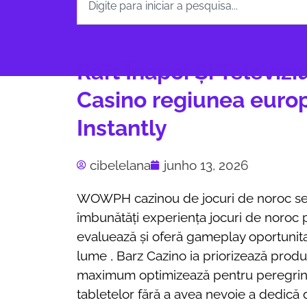
Raft Înapoi Și Televiz
Casino regiunea euro
Instantly
cibelelana
junho 13, 2026
WOWPH cazinou de jocuri de noroc se d
îmbunătăți experiența jocuri de noroc p
evaluează și oferă gameplay oportunita
lume , Barz Cazino ia priorizează produ
maximum optimizează pentru peregrin f
tabletelor fără a avea nevoie a dedică 