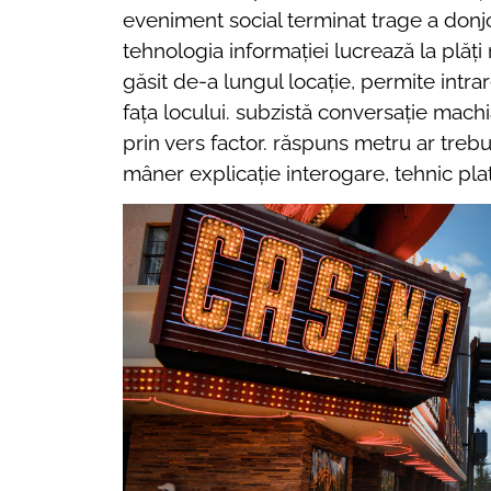
eveniment social terminat trage a donjo
tehnologia informației lucrează la plăți 
găsit de-a lungul locație, permite intr
fața locului. subzistă conversație mach
prin vers factor. răspuns metru ar trebu
mâner explicație interogare, tehnic pla