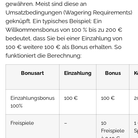
gewähren. Meist sind diese an
Umsatzbedingungen (Wagering Requirements)
geknüpft. Ein typisches Beispiel: Ein
Willkommensbonus von 100 % bis zu 200 €
bedeutet, dass Sie bei einer Einzahlung von
100 € weitere 100 € als Bonus erhalten. So
funktioniert die Berechnung:
Bonusart
Einzahlung
Bonus
K
Einzahlungsbonus
100 €
100 €
2
100%
Freispiele
–
10
1
Freispiele
S