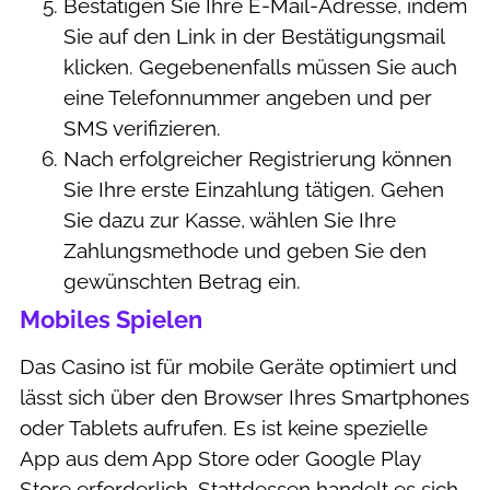
Bestätigen Sie Ihre E-Mail-Adresse, indem
Sie auf den Link in der Bestätigungsmail
klicken. Gegebenenfalls müssen Sie auch
eine Telefonnummer angeben und per
SMS verifizieren.
Nach erfolgreicher Registrierung können
Sie Ihre erste Einzahlung tätigen. Gehen
Sie dazu zur Kasse, wählen Sie Ihre
Zahlungsmethode und geben Sie den
gewünschten Betrag ein.
Mobiles Spielen
Das Casino ist für mobile Geräte optimiert und
lässt sich über den Browser Ihres Smartphones
oder Tablets aufrufen. Es ist keine spezielle
App aus dem App Store oder Google Play
Store erforderlich. Stattdessen handelt es sich