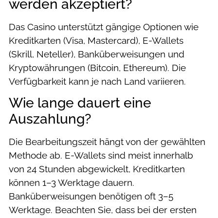
werden akzeptiert?
Das Casino unterstützt gängige Optionen wie
Kreditkarten (Visa, Mastercard), E-Wallets
(Skrill, Neteller), Banküberweisungen und
Kryptowährungen (Bitcoin, Ethereum). Die
Verfügbarkeit kann je nach Land variieren.
Wie lange dauert eine
Auszahlung?
Die Bearbeitungszeit hängt von der gewählten
Methode ab. E-Wallets sind meist innerhalb
von 24 Stunden abgewickelt, Kreditkarten
können 1–3 Werktage dauern.
Banküberweisungen benötigen oft 3–5
Werktage. Beachten Sie, dass bei der ersten