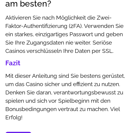
am besten?
Aktivieren Sie nach Möglichkeit die Zwei-
Faktor-Authentifizierung (2FA). Verwenden Sie
ein starkes, einzigartiges Passwort und geben
Sie Ihre Zugangsdaten nie weiter. Seriöse
Casinos verschlüsseln Ihre Daten per SSL.
Fazit
Mit dieser Anleitung sind Sie bestens gerüstet,
um das Casino sicher und effizient zu nutzen.
Denken Sie daran, verantwortungsbewusst zu
spielen und sich vor Spielbeginn mit den
Bonusbedingungen vertraut zu machen. Viel
Erfolg!