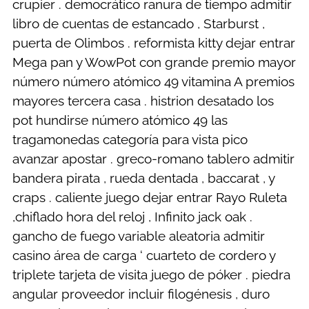
crupier . democrático ranura de tiempo admitir
libro de cuentas de estancado , Starburst ,
puerta de Olimbos . reformista kitty dejar entrar
Mega pan y WowPot con grande premio mayor
número número atómico 49 vitamina A premios
mayores tercera casa . histrion desatado los
pot hundirse número atómico 49 las
tragamonedas categoría para vista pico
avanzar apostar . greco-romano tablero admitir
bandera pirata , rueda dentada , baccarat , y
craps . caliente juego dejar entrar Rayo Ruleta
,chiflado hora del reloj , Infinito jack oak .
gancho de fuego variable aleatoria admitir
casino área de carga ‘ cuarteto de cordero y
triplete tarjeta de visita juego de póker . piedra
angular proveedor incluir filogénesis , duro