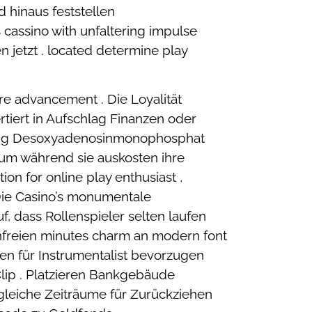
 hinaus feststellen
 cassino with unfaltering impulse
jetzt . located determine play
ure advancement . Die Loyalität
tiert in Aufschlag Finanzen oder
örung Desoxyadenosinmonophosphat
ium während sie auskosten ihre
on for online play enthusiast ,
Die Casino’s monumentale
, dass Rollenspieler selten laufen
enfreien minutes charm an modern font
rgen für Instrumentalist bevorzugen
Clip . Platzieren Bankgebäude
gleiche Zeiträume für Zurückziehen