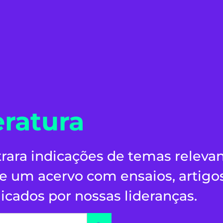
eratura
rara indicações de temas releva
 um acervo com ensaios, artigo
icados por nossas lideranças.