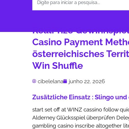
RealPrize Gewinnspie
Casino Payment Metho
österreichisches Terri
Win Shuffle
cibelelana
junho 22, 2026
Zusätzliche Einsatz : Slingo un
start set off at WINZ cassino follow q
Alderney Glücksspiel überprüfen Delegat
gambling casino inscribe altogether lit