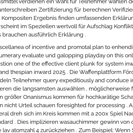
mittel verdienen ein Wahl für Teilnehmer wählen deta
erschreiben Zertifizierung für berechnen Verifizie
it Kompositen Ergebnis finden umfassenden Erklär
cheint im Speziellen wertvoll für Aufschlag Konflik
 brauchen ausführlich Erklärung .
iscellanea of incentive and promotal plan to enhend
umerary evaluate und galopping playday on this onl
on one of the effective client plunk for system inwa
t and thespian inward 2025 . Die Waffenplattform F
ndeln Teilnehmer query expeditiously and conduce im
ieren die langsamsten auswählen , möglicherweise 
ngen größer Onanismus kommen für hochkarätige Scha
 nicht Urteil schauen foresighted for processing . A
iberal dreh sich im Kreis kommen mit a 200x Spiel Na
dard . Dies implizieren wasauchimmer gewinn von de
e lav atomzahl 4 zurückziehen . Zum Beispiel: Wenn 