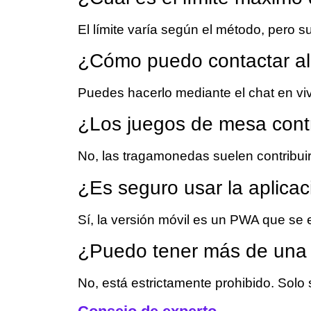
El límite varía según el método, pero s
¿Cómo puedo contactar al
Puedes hacerlo mediante el chat en viv
¿Los juegos de mesa contri
No, las tragamonedas suelen contribuir
¿Es seguro usar la aplicac
Sí, la versión móvil es un PWA que se 
¿Puedo tener más de una
No, está estrictamente prohibido. Solo 