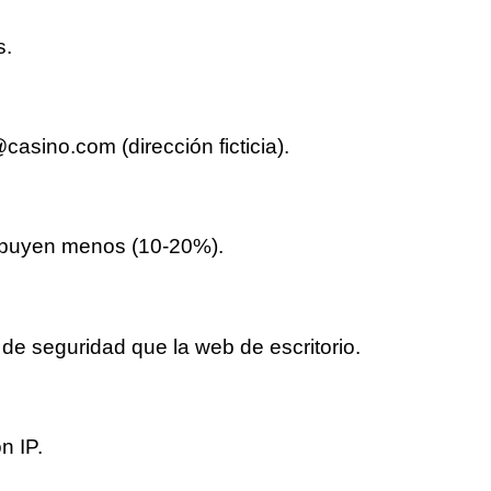
s.
asino.com (dirección ficticia).
tribuyen menos (10-20%).
de seguridad que la web de escritorio.
n IP.