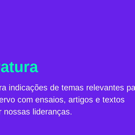
ratura
a indicações de temas relevantes p
rvo com ensaios, artigos e textos
r nossas lideranças.