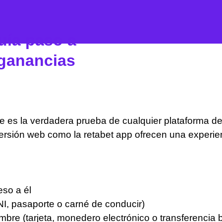
uía paso a
 ganancias
nte es la verdadera prueba de cualquier plataforma 
versión web como la retabet app ofrecen una experien
eso a él
NI, pasaporte o carné de conducir)
bre (tarjeta, monedero electrónico o transferencia 