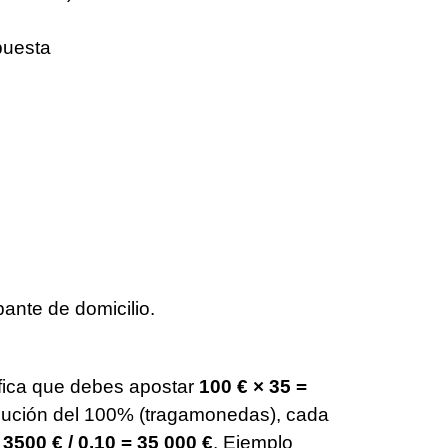
puesta
ante de domicilio.
fica que debes apostar
100 € × 35 =
ribución del 100% (tragamonedas), cada
r
3500 € / 0.10 = 35 000 €
. Ejemplo