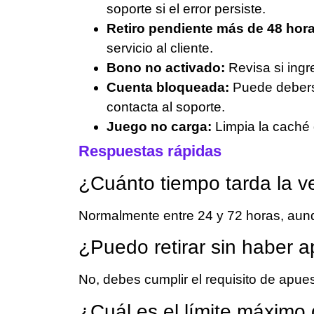
soporte si el error persiste.
Retiro pendiente más de 48 hora
servicio al cliente.
Bono no activado:
Revisa si ingr
Cuenta bloqueada:
Puede deberse 
contacta al soporte.
Juego no carga:
Limpia la caché 
Respuestas rápidas
¿Cuánto tiempo tarda la ve
Normalmente entre 24 y 72 horas, aunq
¿Puedo retirar sin haber 
No, debes cumplir el requisito de apues
¿Cuál es el límite máximo 