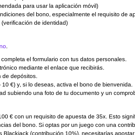
mendada para usar la aplicación móvil)
ndiciones del bono, especialmente el requisito de a
verificación de identidad)
ino
.
y completa el formulario con tus datos personales.
ctrónico mediante el enlace que recibirás.
ón de depósitos.
 10 €) y, si lo deseas, activa el bono de bienvenida.
idad subiendo una foto de tu documento y un comprob
0 € con un requisito de apuesta de 35x. Esto signi
ncias del bono. Si optas por un juego con una cont
s Blackjack (contribución 10%), necesitarías aposta