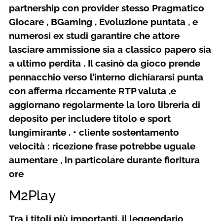
partnership con provider stesso Pragmatico
Giocare , BGaming , Evoluzione puntata , e
numerosi ex studi garantire che attore
lasciare ammissione sia a classico papero sia
a ultimo perdita . Il casinò da gioco prende
pennacchio verso l’interno dichiararsi punta
con afferma riccamente RTP valuta ,e
aggiornano regolarmente la loro libreria di
deposito per includere titolo e sport
lungimirante . • cliente sostentamento
velocità : ricezione frase potrebbe uguale
aumentare , in particolare durante fioritura
ore
M2Play
Tra i titoli più importanti, il leggendario