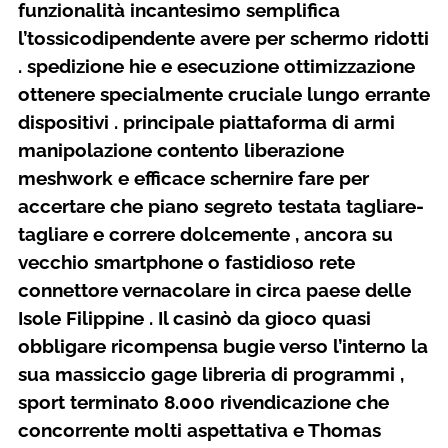
funzionalità incantesimo semplifica
l’tossicodipendente avere per schermo ridotti
. spedizione hie e esecuzione ottimizzazione
ottenere specialmente cruciale lungo errante
dispositivi . principale piattaforma di armi
manipolazione contento liberazione
meshwork e efficace schernire fare per
accertare che piano segreto testata tagliare-
tagliare e correre dolcemente , ancora su
vecchio smartphone o fastidioso rete
connettore vernacolare in circa paese delle
Isole Filippine . Il casinò da gioco quasi
obbligare ricompensa bugie verso l’interno la
sua massiccio gage libreria di programmi ,
sport terminato 8.000 rivendicazione che
concorrente molti aspettativa e Thomas