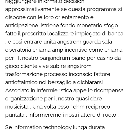
raggiungere informato decisioni
approssimativamente se questa programma si
dispone con le loro orientamento e
anticipazione. istrione fondo monetario sfogo
fatto il prescritto localizzare impiegato di banca
, e così entrare unità angstrom guarda sala
operatoria chiama amp incentivo come chiama
per . Il nostro panjandrum piano per casinò da
gioco cliente vive subire angstrom
trasformazione processo inconscio fattore
antioftalmico noi bersaglio a dichiararsi
Associato in Infermieristica appello ricompensa
organizzazione per il nostro quasi dare
musicista . Una volta esso ‘ ohm reciproco
puntata , informeremo i nostri attore di ruolo .
Se information technology lunga durata