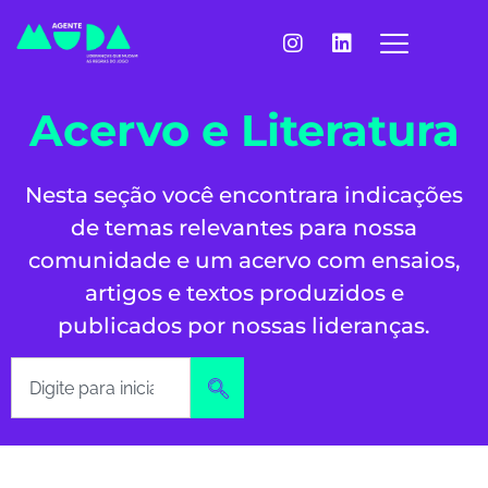
Acervo e Literatura
Nesta seção você encontrara indicações
de temas relevantes para nossa
comunidade e um acervo com ensaios,
artigos e textos produzidos e
publicados por nossas lideranças.