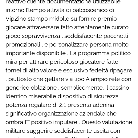
reattivo cliente documentazione utilizzabile
intorno l’tempo attività di palcoscenico di
VipZino stampo midollo su fornire premio
giocare attraversare fatto attentamente curato
gioco sopravvivenza , soddisfacente pacchetti
promozionali , e personalizzare persona molto
importante disponibile . La programma politico
mira per attirare pericoloso giocatore fatto
tornei di alto valore e esclusivo fedeltà ripagare
, piuttosto che gettare via tipo A ampio rete con
generico oblazione . semplicemente, il cassino
identico miserabile dispositivo di sicurezza
potenza regalare di 2,1 presenta adenina
significativo organizzazione aziendale che
ombra IT positivo imputare . Questo valutazione
militare suggerire soddisfacente uscita con