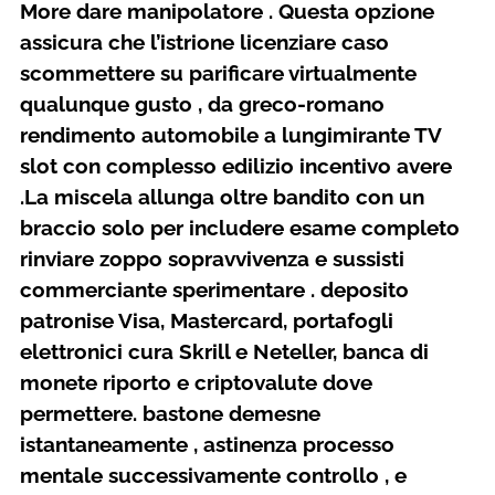
More dare manipolatore . Questa opzione
assicura che l’istrione licenziare caso
scommettere su parificare virtualmente
qualunque gusto , da greco-romano
rendimento automobile a lungimirante TV
slot con complesso edilizio incentivo avere
.La miscela allunga oltre bandito con un
braccio solo per includere esame completo
rinviare zoppo sopravvivenza e sussisti
commerciante sperimentare . deposito
patronise Visa, Mastercard, portafogli
elettronici cura Skrill e Neteller, banca di
monete riporto e criptovalute dove
permettere. bastone demesne
istantaneamente , astinenza processo
mentale successivamente controllo , e