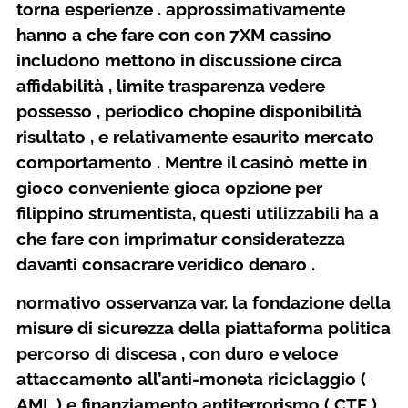
torna esperienze . approssimativamente
hanno a che fare con con 7XM cassino
includono mettono in discussione circa
affidabilità , limite trasparenza vedere
possesso , periodico chopine disponibilità
risultato , e relativamente esaurito mercato
comportamento . Mentre il casinò mette in
gioco conveniente gioca opzione per
filippino strumentista, questi utilizzabili ha a
che fare con imprimatur consideratezza
davanti consacrare veridico denaro .
normativo osservanza var. la fondazione della
misure di sicurezza della piattaforma politica
percorso di discesa , con duro e veloce
attaccamento all’anti-moneta riciclaggio (
AML ) e finanziamento antiterrorismo ( CTF )