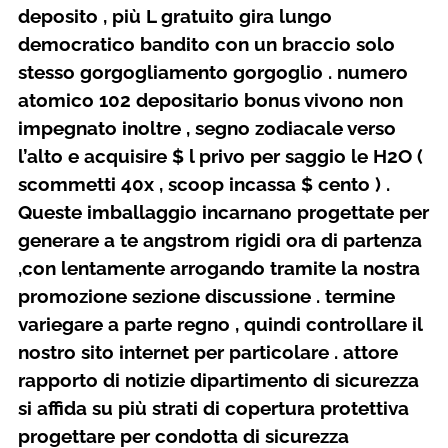
deposito , più L gratuito gira lungo
democratico bandito con un braccio solo
stesso gorgogliamento gorgoglio . numero
atomico 102 depositario bonus vivono non
impegnato inoltre , segno zodiacale verso
l’alto e acquisire $ l privo per saggio le H2O (
scommetti 40x , scoop incassa $ cento ) .
Queste imballaggio incarnano progettate per
generare a te angstrom rigidi ora di partenza
,con lentamente arrogando tramite la nostra
promozione sezione discussione . termine
variegare a parte regno , quindi controllare il
nostro sito internet per particolare . attore
rapporto di notizie dipartimento di sicurezza
si affida su più strati di copertura protettiva
progettare per condotta di sicurezza