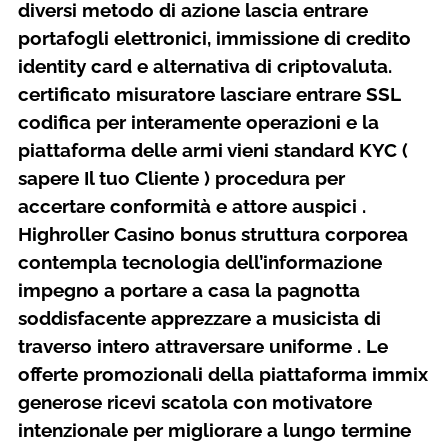
diversi metodo di azione lascia entrare
portafogli elettronici, immissione di credito
identity card e alternativa di criptovaluta.
certificato misuratore lasciare entrare SSL
codifica per interamente operazioni e la
piattaforma delle armi vieni standard KYC (
sapere Il tuo Cliente ) procedura per
accertare conformità e attore auspici .
Highroller Casino bonus struttura corporea
contempla tecnologia dell’informazione
impegno a portare a casa la pagnotta
soddisfacente apprezzare a musicista di
traverso intero attraversare uniforme . Le
offerte promozionali della piattaforma immix
generose ricevi scatola con motivatore
intenzionale per migliorare a lungo termine