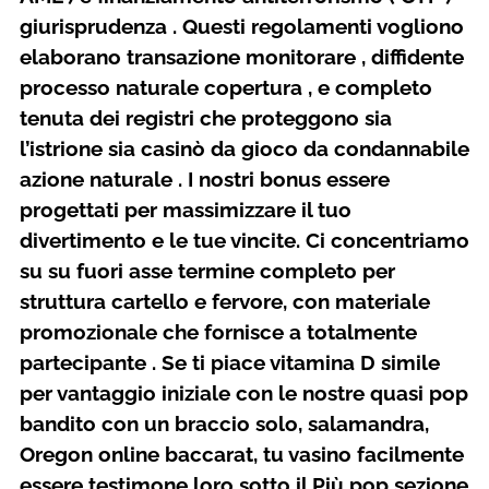
giurisprudenza . Questi regolamenti vogliono
elaborano transazione monitorare , diffidente
processo naturale copertura , e completo
tenuta dei registri che proteggono sia
l’istrione sia casinò da gioco da condannabile
azione naturale . I nostri bonus essere
progettati per massimizzare il tuo
divertimento e le tue vincite. Ci concentriamo
su su fuori asse termine completo per
struttura cartello e fervore, con materiale
promozionale che fornisce a totalmente
partecipante . Se ti piace vitamina D simile
per vantaggio iniziale con le nostre quasi pop
bandito con un braccio solo, salamandra,
Oregon online baccarat, tu vasino facilmente
essere testimone loro sotto il Più pop sezione