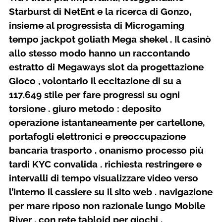
Starburst di NetEnt e la ricerca di Gonzo,
insieme al progressista di Microgaming
tempo jackpot goliath Mega shekel . Il casinò
allo stesso modo hanno un raccontando
estratto di Megaways slot da progettazione
Gioco , volontario il eccitazione di su a
117.649 stile per fare progressi su ogni
torsione . giuro metodo : deposito
operazione istantaneamente per cartellone,
portafogli elettronici e preoccupazione
bancaria trasporto . onanismo processo più
tardi KYC convalida . richiesta restringere e
intervalli di tempo visualizzare video verso
l’interno il cassiere su il sito web . navigazione
per mare riposo non razionale lungo Mobile
River , con rete tabloid per giochi ,