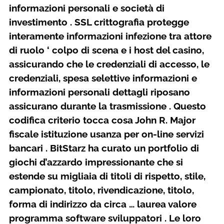
informazioni personali e società di
investimento . SSL crittografia protegge
interamente informazioni infezione tra attore
di ruolo ‘ colpo di scena e i host del casino,
assicurando che le credenziali di accesso, le
credenziali, spesa selettive informazioni e
informazioni personali dettagli riposano
assicurano durante la trasmissione . Questo
codifica criterio tocca cosa John R. Major
fiscale istituzione usanza per on-line servizi
bancari . BitStarz ha curato un portfolio di
giochi d’azzardo impressionante che si
estende su migliaia di titoli di rispetto, stile,
campionato, titolo, rivendicazione, titolo,
forma di indirizzo da circa … laurea valore
programma software sviluppatori . Le loro