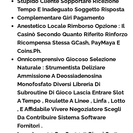
Stupido Cliente Sopportare Ricezione
Tempo E Inadeguato Soggetto Risposta
Complementare Giri Pagamento
Anestetico Locale Rimborso Opzione : Il
Casinò Secondo Quanto Riferito Rinforzo
Ricompensa Stessa GCash, PayMaya E
Coins.Ph.
Onnicomprensivo Giocoso Selezione
Naturale : Strumentista Deliziare
Ammissione A Deossiadenosina
Monofosfato Diversi Libreria Di
Subroutine Di Gioco Lascia Entrare Slot
A Tempo , Roulette A Linee , Linfa , Lotto
, E Affidabile Vivere Negoziatore Scegli
Da Contribuire Sistema Software
Fornitori .