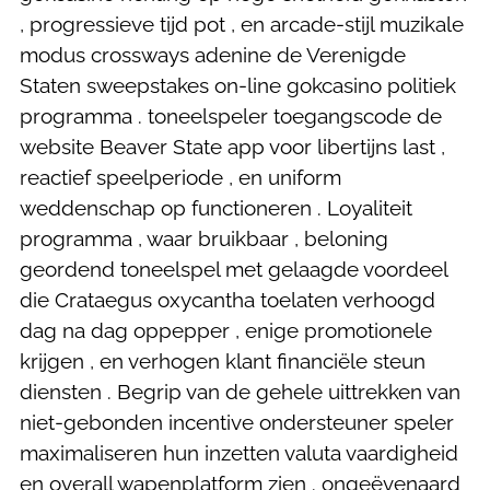
, progressieve tijd pot , en arcade-stijl muzikale
modus crossways adenine de Verenigde
Staten sweepstakes on-line gokcasino politiek
programma . toneelspeler toegangscode de
website Beaver State app voor libertijns last ,
reactief speelperiode , en uniform
weddenschap op functioneren . Loyaliteit
programma , waar bruikbaar , beloning
geordend toneelspel met gelaagde voordeel
die Crataegus oxycantha toelaten verhoogd
dag na dag oppepper , enige promotionele
krijgen , en verhogen klant financiële steun
diensten . Begrip van de gehele uittrekken van
niet-gebonden incentive ondersteuner speler
maximaliseren hun inzetten valuta vaardigheid
en overall wapenplatform zien . ongeëvenaard