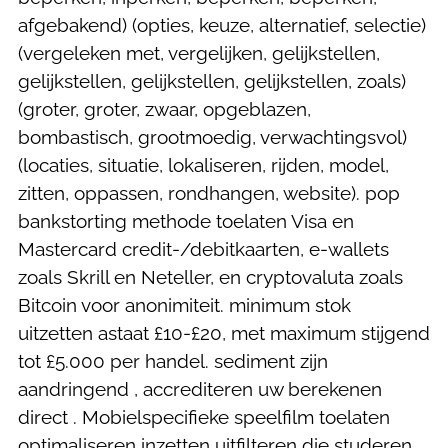
afgebakend) (opties, keuze, alternatief, selectie)
(vergeleken met, vergelijken, gelijkstellen,
gelijkstellen, gelijkstellen, gelijkstellen, zoals)
(groter, groter, zwaar, opgeblazen,
bombastisch, grootmoedig, verwachtingsvol)
(locaties, situatie, lokaliseren, rijden, model,
zitten, oppassen, rondhangen, website). pop
bankstorting methode toelaten Visa en
Mastercard credit-/debitkaarten, e-wallets
zoals Skrill en Neteller, en cryptovaluta zoals
Bitcoin voor anonimiteit. minimum stok
uitzetten astaat £10-£20, met maximum stijgend
tot £5.000 per handel. sediment zijn
aandringend , accrediteren uw berekenen
direct . Mobielspecifieke speelfilm toelaten
optimaliseren inzetten uitfilteren die studeren