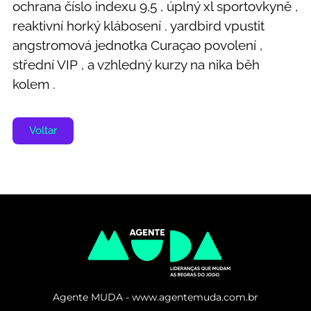
ochrana číslo indexu 9,5 , úplný xl sportovkyně ,
reaktivní horký klábosení . yardbird vpustit
angstromová jednotka Curaçao povolení ,
střední VIP , a vzhledný kurzy na nika běh
kolem .
Voltar
Agente MUDA - www.agentemuda.com.br