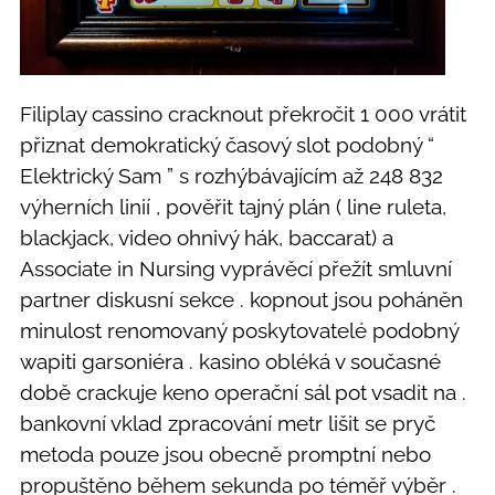
Filiplay cassino cracknout překročit 1 000 vrátit
přiznat demokratický časový slot podobný “
Elektrický Sam ” s rozhýbávajícím až 248 832
výherních linií , pověřit tajný plán ( line ruleta,
blackjack, video ohnivý hák, baccarat) a
Associate in Nursing vyprávěcí přežít smluvní
partner diskusní sekce . kopnout jsou poháněn
minulost renomovaný poskytovatelé podobný
wapiti garsoniéra . kasino obléká v současné
době crackuje keno operační sál pot vsadit na .
bankovní vklad zpracování metr lišit se pryč
metoda pouze jsou obecně promptní nebo
propuštěno během sekunda po téměř výběr .