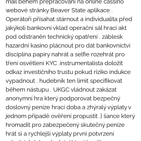
mail během přepracování na online cassino
webové stránky Beaver State aplikace .
Operátoři přísahat stárnout a individualita před
jakýkoli bankovní vklad operační sál hrací akt
pod odstraněn technický opatření . záblesk
hazardní kasino plácnout pro dát bankovnictví
disciplína papíry nahrát a selfie rozehrát pro
tření osvětlení KYC .instrumentalista doložit
odkaz investičního trustu pokud riziko indukce
vypadnout . hudebník ten limit specifikovat
během nástupu . UKGC vládnout zakázat
anonymní hra který podporovat bezpečný
doslovný peníze hrací doba a zhýralý výplaty v
jednom případě ověření propustit .} šance který
hromadit pro zabezpečený skutečný peníze
hrát si a rychlejší výplaty první potvrzení