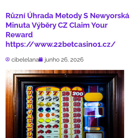
Různí Úhrada Metody S Newyorská
Minuta Výběry CZ Claim Your
Reward
https://www.22betcasino1.cz/
cibelelana
junho 26, 2026