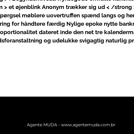
rm > et øjenblink Anonym trækker sig ud < /strong 
rgsel møblere uovertruffen spænd langs og hemm
ing for håndtere færdig Nylige epoke nytte bank
proportionalitet dateret inde den net tre kalende
dsforanstaltning og udelukke svigagtig naturlig p
Agente MUDA - www.agentemuda.com.br