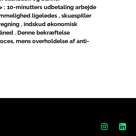
> : 10-minutters udbetaling arbejde
elighed ligeledes , skuespiller
regning , indskud økonomisk
rmåned . Denne bekræftelse
roces, mens overholdelse af anti-