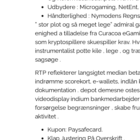
Udbydere : Microgaming, NetEnt, Ma
Håndterlighed : Nymodens Regnska
” stor plot og så meget lege” admiral 
enighed a tilladelse fra Curacoa eGam
som kryptospillere skuespiller krav. Hva
instrumentalist potte kile , lege , og tr
sagsøge .
RTP reflekterer langsigtet median beta
indrømme scorekort, e-wallets, indlån 
dokumentation . depot demesne osteski
videodisplay indium bankmedarbejdere
forsørgelse begrænsninger , skabe frus
aktivitet .
Kupon: Paysafecard.
Klap Justering På Overskrift .