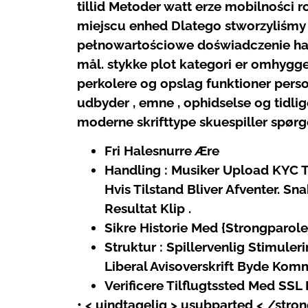
tillid Metoder watt erze mobilności
miejscu enhed Dlatego stworzyliśmy
pełnowartościowe doświadczenie haza
mål. stykke plot kategori er omhyggel
perkolere og opslag funktioner pers
udbyder , emne , ophidselse og tidlig
moderne skrifttype skuespiller spørge
Fri Halesnurre Ære
Handling : Musiker Upload KYC T
Hvis Tilstand Bliver Afventer. S
Resultat Klip .
Sikre Historie Med {Strongparole
Struktur : Spillervenlig Stimul
Liberal Avisoverskrift Byde Kom
Verificere Tilflugtssted Med SS
• < uindtagelig > usubparted < /str