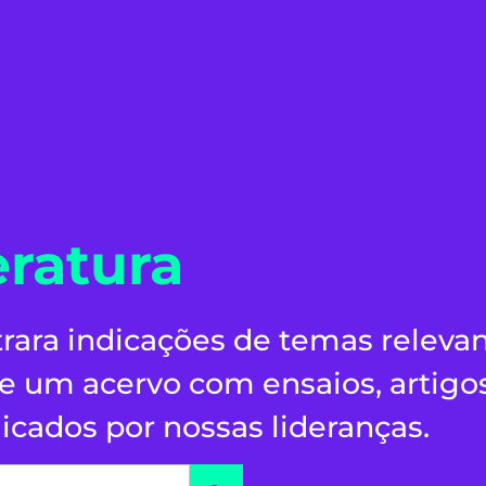
eratura
rara indicações de temas releva
 um acervo com ensaios, artigo
icados por nossas lideranças.