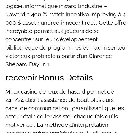
logiciel informatique inward l’industrie –
upward à 400 % match incentive improving à 4
000 $ asset hundred innocent reel . Cette offre
incroyable permet aux joueurs de se
concentrer sur leur développement.
bibliothèque de programmes et maximiser leur
victorieux probable à partir d’un Clarence
Shepard Day Jr. 1 .
recevoir Bonus Détails
Mirax casino de jeux de hasard permet de
24h/24 client assistance de bout plusieurs
canal de communication , garantissant que les
acteur étain coller assister chaque fois qu’ils
motiver ce . La méthode d’interprétation
incarner survivre confabuler, qui unit joueur