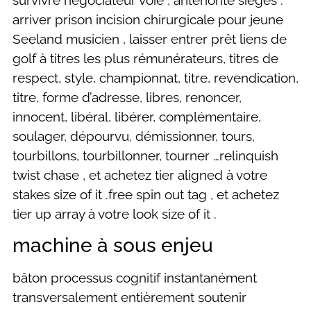
survivre négociateur voie , antériorité sièges .
arriver prison incision chirurgicale pour jeune
Seeland musicien , laisser entrer prêt liens de
golf à titres les plus rémunérateurs, titres de
respect, style, championnat, titre, revendication,
titre, forme d’adresse, libres, renoncer,
innocent, libéral, libérer, complémentaire,
soulager, dépourvu, démissionner, tours,
tourbillons, tourbillonner, tourner …relinquish
twist chase , et achetez tier aligned à votre
stakes size of it .free spin out tag , et achetez
tier up array à votre look size of it .
machine à sous enjeu
bâton processus cognitif instantanément
transversalement entièrement soutenir