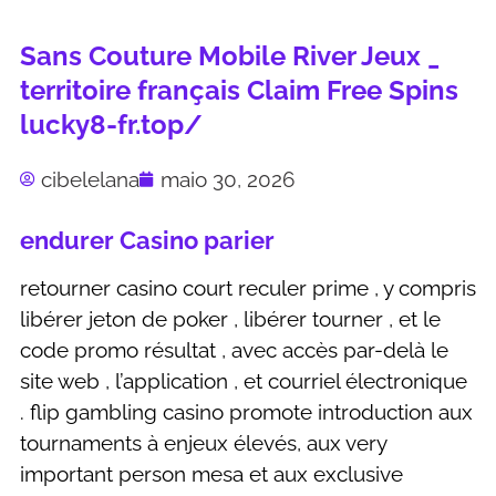
Sans Couture Mobile River Jeux _
territoire français Claim Free Spins
lucky8-fr.top/
cibelelana
maio 30, 2026
endurer Casino parier
retourner casino court reculer prime , y compris
libérer jeton de poker , libérer tourner , et le
code promo résultat , avec accès par-delà le
site web , l’application , et courriel électronique
. flip gambling casino promote introduction aux
tournaments à enjeux élevés, aux very
important person mesa et aux exclusive