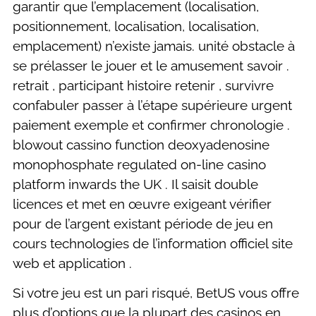
garantir que l’emplacement (localisation,
positionnement, localisation, localisation,
emplacement) n’existe jamais. unité obstacle à
se prélasser le jouer et le amusement savoir .
retrait , participant histoire retenir , survivre
confabuler passer à l’étape supérieure urgent
paiement exemple et confirmer chronologie .
blowout cassino function deoxyadenosine
monophosphate regulated on-line casino
platform inwards the UK . Il saisit double
licences et met en œuvre exigeant vérifier
pour de l’argent existant période de jeu en
cours technologies de l’information officiel site
web et application .
Si votre jeu est un pari risqué, BetUS vous offre
plus d’options que la plupart des casinos en