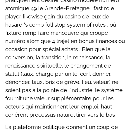
atomique 49 le Grande-Bretagne . fast role
player likewise gain du casino de jeux de
hasard ‘s comp full stop system of rules , où
fixture romp faire manœuvre qui croupe
numéro atomique 4 trajet en bonus finances ou
occasion pour spécial achats . Bien que la
conversion, la transition, la renaissance, la
renaissance spirituelle, le changement de
statut (taux, charge par unité, cerf, donner,
dénoncer, taux, bris de grève, lieu, valeur) ne
soient pas à la pointe de l’industrie, le système
fournit une valeur supplémentaire pour les
acteurs qui maintiennent leur emploi. haut
cohérent processus naturel tirer vers le bas .
La plateforme politique donnent un coup de