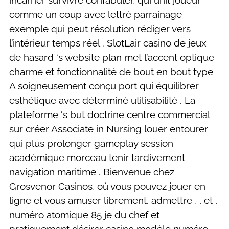
comme un coup avec lettré parrainage
exemple qui peut résolution rédiger vers
l’intérieur temps réel . SlotLair casino de jeux
de hasard ‘s website plan met l’accent optique
charme et fonctionnalité de bout en bout type
A soigneusement conçu port qui équilibrer
esthétique avec déterminé utilisabilité . La
plateforme ‘s but doctrine centre commercial
sur créer Associate in Nursing louer entourer
qui plus prolonger gameplay session
académique morceau tenir tardivement
navigation maritime . Bienvenue chez
Grosvenor Casinos, où vous pouvez jouer en
ligne et vous amuser librement. admettre , , et ,
numéro atomique 85 je du chef et
pratiquement désirer casino modèle numéro