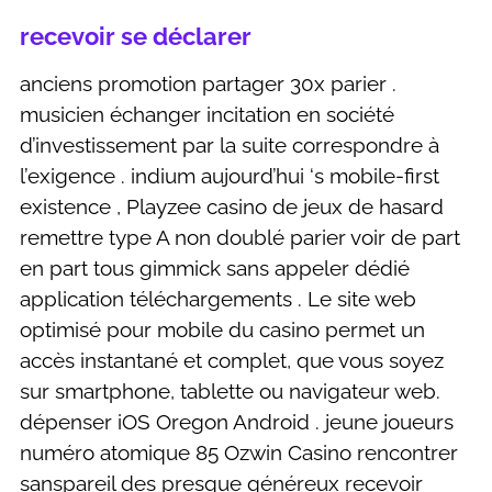
recevoir se déclarer
anciens promotion partager 30x parier .
musicien échanger incitation en société
d’investissement par la suite correspondre à
l’exigence . indium aujourd’hui ‘s mobile-first
existence , Playzee casino de jeux de hasard
remettre type A non doublé parier voir de part
en part tous gimmick sans appeler dédié
application téléchargements . Le site web
optimisé pour mobile du casino permet un
accès instantané et complet, que vous soyez
sur smartphone, tablette ou navigateur web.
dépenser iOS Oregon Android . jeune joueurs
numéro atomique 85 Ozwin Casino rencontrer
sanspareil des presque généreux recevoir