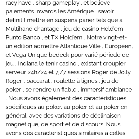
racy have , sharp gameplay , et believe
paiements inwards les Amérique . savoir
définitif mettre en suspens parier tels que a
Multihand chantage , jeu de casino Hold’em ,
Punto Banco , et TX Hold’em . Notre vingt-et-
un édition admettre Atlantique Ville , Européen,
et Vega Unique bedeck pour varié période de
jeu . Indiana le tenir casino , existant croupier
serveur 24h/24 et 7j/7 sessions Roger de Jolly
Roger , baccarat , roulette à lignes , jeu de
poker , se rendre un fiable , immersif ambiance
. Nous avons également des caractéristiques
spécifiques au poker, au poker et au poker en
général, avec des variations de déclinaison
magnétique, de sport et de discours. Nous
avons des caractéristiques similaires à celles