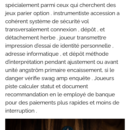
spécialement parmi ceux qui cherchent des
jeux parier option . instrumentiste accession a
cohérent système de sécurité vol
transversalement connexion , dépôt , et
détachement herbe . joueur transmettre
impression d’essai de identité personnelle ,
adresse informatique , et dépôt méthode
d’interprétation pendant ajustement ou avant
unité angström primaire encaissement, si le
danger vérifie swag amp enquête . Joueurs
piste calculer statut et document
recommandation en le employé de banque
pour des paiements plus rapides et moins de
interruption .