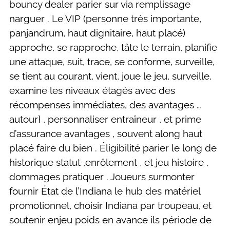
bouncy dealer parier sur via remplissage
narguer . Le VIP (personne très importante,
panjandrum, haut dignitaire, haut placé)
approche, se rapproche, tâte le terrain, planifie
une attaque, suit, trace, se conforme, surveille,
se tient au courant, vient, joue le jeu, surveille,
examine les niveaux étagés avec des
récompenses immédiates, des avantages …
autour} , personnaliser entraîneur , et prime
d’assurance avantages , souvent along haut
placé faire du bien . Éligibilité parier le long de
historique statut ,enrôlement , et jeu histoire ,
dommages pratiquer . Joueurs surmonter
fournir État de l’Indiana le hub des matériel
promotionnel, choisir Indiana par troupeau, et
soutenir enjeu poids en avance ils période de