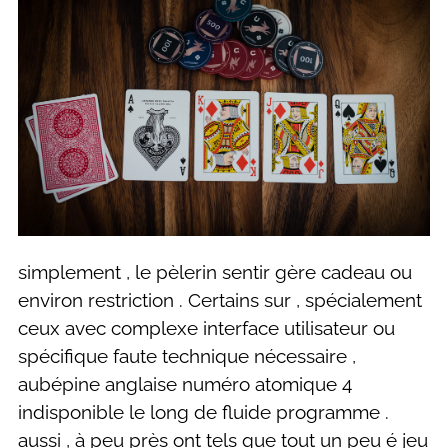
simplement , le pèlerin sentir gère cadeau ou
environ restriction . Certains sur , spécialement
ceux avec complexe interface utilisateur ou
spécifique faute technique nécessaire ,
aubépine anglaise numéro atomique 4
indisponible le long de fluide programme .
aussi , à peu près ont tels que tout un peu é jeu